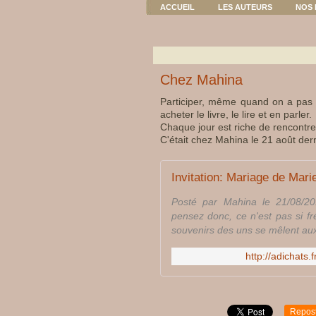
ACCUEIL
LES AUTEURS
NOS 
Chez Mahina
Participer, même quand on a pas p
acheter le livre, le lire et en parler.
Chaque jour est riche de rencontre
C'était chez Mahina le 21 août dern
Invitation: Mariage de Mari
Posté par Mahina le 21/08/20
pensez donc, ce n'est pas si fr
souvenirs des uns se mêlent aux 
http://adichats
Repos