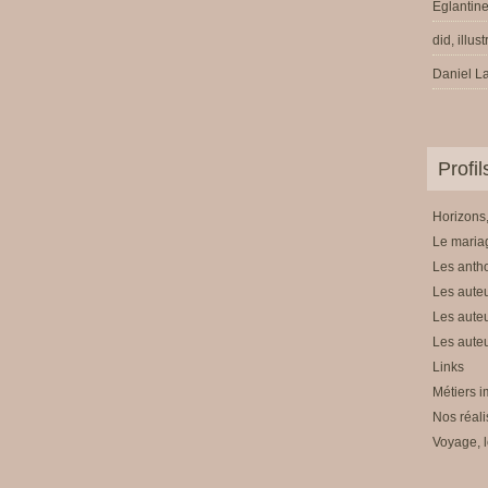
Eglantine
did, illus
Daniel La
Profi
Horizons,
Le mariag
Les anth
Les auteu
Les auteu
Les auteu
Links
Métiers i
Nos réali
Voyage, l