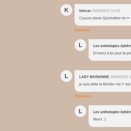
K
kimcat
26/08/2015 14:19
Coucou dame Quichottine<br /> M
Répondre
L
Les anthologies éphé
Et merci à toi pour ta p
L
LADY MARIANNE
25/08/2015 
je suis allée la féliciter-<br /> be
Répondre
L
Les anthologies éphé
Merci. :)