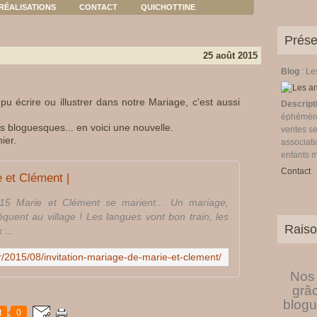
RÉALISATIONS
CONTACT
QUICHOTTINE
Prése
25 août 2015
Blog
: L
u écrire ou illustrer dans notre Mariage, c'est aussi
Descript
éphémères
s bloguesques... en voici une nouvelle.
ventes se
ier.
associati
enfants 
Contact
e et Clément |
15 Marie et Clément se marient... Un mariage,
équent au village ! Les langues vont bon train, les
Raiso
...
.fr/2015/08/invitation-mariage-de-marie-et-clement/
Nos 
grâ
blogu
t
0