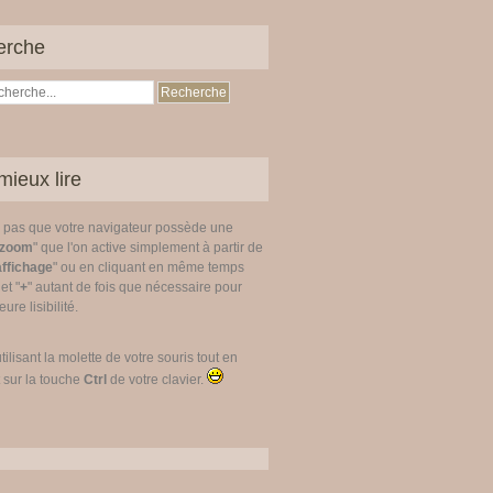
erche
mieux lire
z pas que votre navigateur possède une
zoom
" que l'on active simplement à partir de
affichage
" ou en cliquant en même temps
 et "
+
" autant de fois que nécessaire pour
ure lisibilité.
utilisant la molette de votre souris tout en
 sur la touche
Ctrl
de votre clavier.