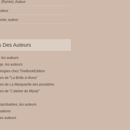
 (Rymie), Auteur
trateur
nier, auteur
ls Des Auteurs
 les auteurs
e, les auteurs
ologies chez TheBookEdition
rs de "La Boîte à rêves"
rs de La Marguerite des possibles
rs de "L'atelier de Mijoty"
mprobables, les auteurs
sations
es auteurs