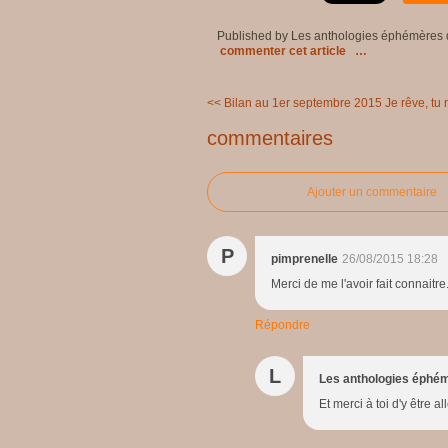
Published by Les anthologies éphémères
commenter cet article
…
<< Bilan au 1er septembre 2015
Je rêve, tu 
commentaires
Ajouter un commentaire
P
pimprenelle
26/08/2015 18:28
Merci de me l'avoir fait connaitre
Répondre
L
Les anthologies éphé
Et merci à toi d'y être a