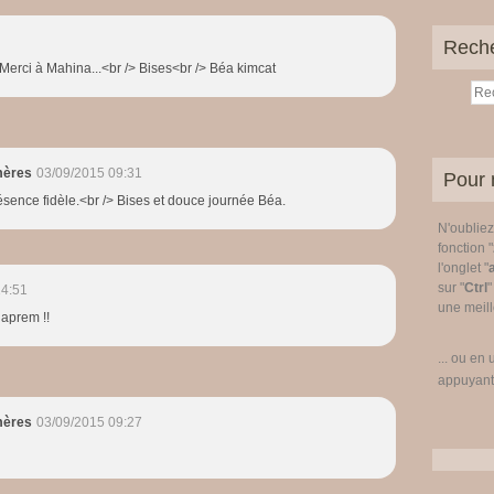
Rech
erci à Mahina...<br /> Bises<br /> Béa kimcat
mères
03/09/2015 09:31
Pour 
résence fidèle.<br /> Bises et douce journée Béa.
N'oublie
fonction "
l'onglet "
sur "
Ctrl
"
14:51
une meille
l aprem !!
... ou en 
appuyant
mères
03/09/2015 09:27