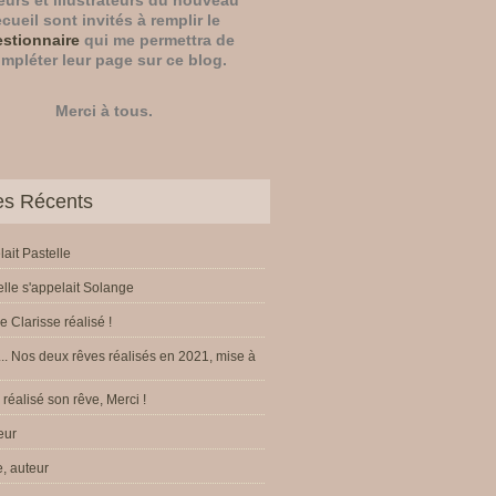
eurs
et
illustrateurs
du nouveau
ecueil sont invités à remplir le
stionnaire
qui me permettra de
mpléter leur page sur ce blog.
Merci à tous.
les Récents
lait Pastelle
elle s'appelait Solange
e Clarisse réalisé !
.. Nos deux rêves réalisés en 2021, mise à
réalisé son rêve, Merci !
eur
, auteur