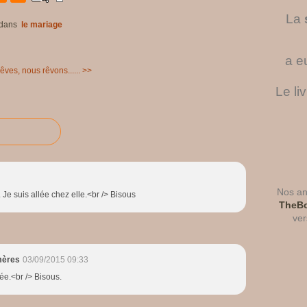
La
dans
le mariage
a e
rêves, nous rêvons...... >>
Le li
Nos ant
. Je suis allée chez elle.<br /> Bisous
TheBo
ver
mères
03/09/2015 09:33
llée.<br /> Bisous.