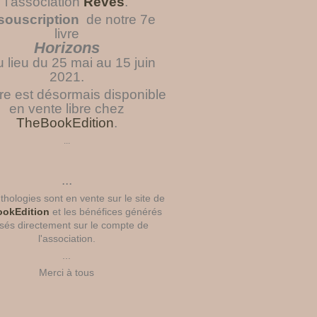
l'association
Rêves
.
souscription
de notre 7e
livre
Horizons
u lieu du 25 mai au 15 juin
2021.
vre est désormais disponible
en vente libre chez
TheBookEdition
.
...
...
hologies sont en vente sur le site de
okEdition
et les bénéfices générés
sés directement sur le compte de
l'association.
...
Merci à tous