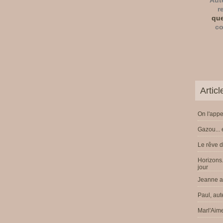
Aut
r
que
co
Artic
On l'appe
Gazou... 
Le rêve d
Horizons.
jour
Jeanne a 
Paul, aut
Marl'Aime