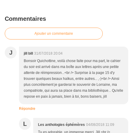
Commentaires
Ajouter un commentaire
J
jill bill
31/07/2018 20:04
Bonsoir Quichottine, voilà chose faite pour ma part, le cahier
du soir est arrivé dans ma boîte aux lettres après une petite
attente de réimpression...<br /> Surprise à la page 15 d'y
trouver quelques beaux haïkus, entre autres... ,-)<br /> Ainsi
plus concrètement je garderai le souvenir de Lorraine, ma
compatriote, qui aura sa place dans ma bibliothèque... Qu'elle
repose en paix à jamais, bien à toi, bons baisers, jill
Répondre
L
Les anthologies éphémères
04/08/2018 11:09
Tu es adorable, un immense merci, Jill.<br />