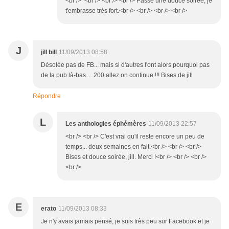
<br /> <br /> <br /> <br /> Passe une douce soirée, je
t'embrasse très fort.<br /> <br /> <br /> <br />
J
jill bill
11/09/2013 08:58
Désolée pas de FB... mais si d'autres l'ont alors pourquoi pas
de la pub là-bas.... 200 allez on continue !!! Bises de jill
Répondre
L
Les anthologies éphémères
11/09/2013 22:57
<br /> <br /> C'est vrai qu'il reste encore un peu de
temps... deux semaines en fait.<br /> <br /> <br />
Bises et douce soirée, jill. Merci !<br /> <br /> <br />
<br />
E
erato
11/09/2013 08:33
Je n'y avais jamais pensé, je suis très peu sur Facebook et je