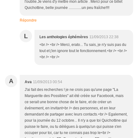
l'oublie.Je viens d'y mettre mon article . Merci pour ce billet
Quichottine, belle journée ..............un peu fraîche!!!!
Répondre
L
Les anthologies éphémères
11/09/2013 22:38
<br /> <br /> Merci, erato... Tu sais, je n'y suis pas du
tout et j'en ignore tout le fonctionnement.<br /> <br />
<br /> <br />
A
Ava
11/09/2013 00:54
J'ai fait des recherches ! je ne crois pas qu'une page "La
Marguerite des Possibles" ait été créée sur Facebook, mais
ce serait une bonne chose de le faire, et de créer un
événement, en invitant<br /> des personnes, et en leur
demandant de partager avec leurs contacts.<br /> Egalement,
pour la journée du 12 octobre... Il n'y a que toi Quichottine qui
puisse le faire, ou tu délègues à quelqu'un qui puisse s'en
occuper pour toi, car tu ne connais pas trop le<br />