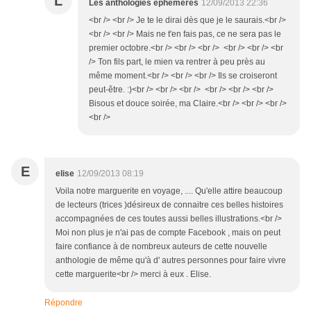
L
Les anthologies éphémères
12/09/2013 22:36
<br /> <br /> Je te le dirai dès que je le saurais.<br />
<br /> <br /> Mais ne t'en fais pas, ce ne sera pas le
premier octobre.<br /> <br /> <br /> <br /> <br /> <br
/> Ton fils part, le mien va rentrer à peu près au
même moment.<br /> <br /> <br /> Ils se croiseront
peut-être. :)<br /> <br /> <br /> <br /> <br /> <br />
Bisous et douce soirée, ma Claire.<br /> <br /> <br />
<br />
E
elise
12/09/2013 08:19
Voila notre marguerite en voyage, .... Qu'elle attire beaucoup
de lecteurs (trices )désireux de connaitre ces belles histoires
accompagnées de ces toutes aussi belles illustrations.<br />
Moi non plus je n'ai pas de compte Facebook , mais on peut
faire confiance à de nombreux auteurs de cette nouvelle
anthologie de même qu'à d' autres personnes pour faire vivre
cette marguerite<br /> merci à eux . Elise.
Répondre