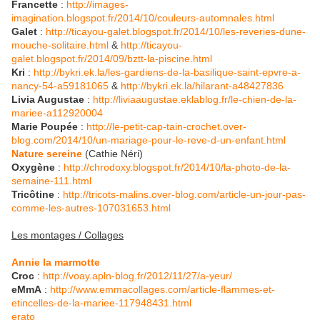
Francette
:
http://images-
imagination.blogspot.fr/2014/10/couleurs-automnales.html
Galet
:
http://ticayou-galet.blogspot.fr/2014/10/les-reveries-dune-
mouche-solitaire.html
&
http://ticayou-
galet.blogspot.fr/2014/09/bztt-la-piscine.html
Kri
:
http://bykri.ek.la/les-gardiens-de-la-basilique-saint-epvre-a-
nancy-54-a59181065
&
http://bykri.ek.la/hilarant-a48427836
Livia Augustae
:
http://liviaaugustae.eklablog.fr/le-chien-de-la-
mariee-a112920004
Marie Poupée
:
http://le-petit-cap-tain-crochet.over-
blog.com/2014/10/un-mariage-pour-le-reve-d-un-enfant.html
Nature sereine
(Cathie Néri)
Oxygène
:
http://chrodoxy.blogspot.fr/2014/10/la-photo-de-la-
semaine-111.html
Tricôtine
:
http://tricots-malins.over-blog.com/article-un-jour-pas-
comme-les-autres-107031653.html
Les montages / Collages
Annie la marmotte
Croc
:
http://voay.apln-blog.fr/2012/11/27/a-yeur/
eMmA
:
http://www.emmacollages.com/article-flammes-et-
etincelles-de-la-mariee-117948431.html
erato