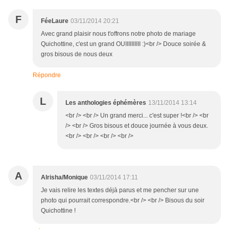
F
FéeLaure
03/11/2014 20:21
Avec grand plaisir nous t'offrons notre photo de mariage
Quichottine, c'est un grand OUIIIIIIIIII :)<br /> Douce soirée &
gros bisous de nous deux
Répondre
L
Les anthologies éphémères
13/11/2014 13:14
<br /> <br /> Un grand merci... c'est super !<br /> <br
/> <br /> Gros bisous et douce journée à vous deux.
<br /> <br /> <br /> <br />
A
Alrisha/Monique
03/11/2014 17:11
Je vais relire les textes déjà parus et me pencher sur une
photo qui pourrait correspondre.<br /> <br /> Bisous du soir
Quichottine !