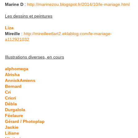
Marine D
:
http://marinezou.blogspot.fr/2014/10/le-mariage.html
Les dessins et peintures
Liza
Mireille
:
http://mireilleetlart2.eklablog.com/le-mariage-
a112921032
Illustrations diverses, en cours
alphomega
Alrisha
AnnickAmiens
Bernard
Cri
Cricri
Débla
Durgalola
Féelaure
Gérard / Photoplap
Jackie
Liliane