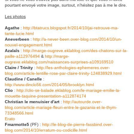
pourtant envoyé votre image, surtout, n'hésitez pas à me le dire.
Les photos
Agathe
:
http://btatrucs.blogspot.fr/2014/10/jai-retrouve-ma-
tante-lucie.html
Aneverbeen
:
http://a-never-been.over-blog.com/2014/10/un-
nouvel-engagement.html
Azalaïs
:
http://marge-ougreve.eklablog.com/des-chatons-sur-la-
paille-a112976494
&
http://marge-
ougreve.eklablog.com/naissances-surprises-a109169510
Claire / Trinity
:
http://les-anthologies-ephemeres.over-
blog.com/article-lentille-rose-par-claire-trinity-124838929.html
Claudine / Canelle
:
http://www.dinclo56.com/2014/05/brooklyn.html
Clio
:
http://clio-se-balade.eklablog.com/le-mariage-emilie-la-
mouette-taquine-presentation-a112874174
Christian le menuisier d'art
:
http://autourde.over-
blog.com/article-mariage-fleuri-entre-le-gazania-et-le-thym-
73348566.html
Erato
Fmarmotte5
(PF) :
http://le-blog-de-pierre-fassbind.over-
blog.com/2014/10/erratum-ou-codicille.html