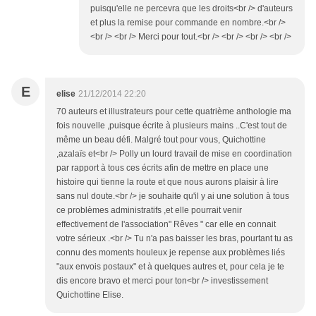
puisqu'elle ne percevra que les droits<br /> d'auteurs
et plus la remise pour commande en nombre.<br />
<br /> <br /> Merci pour tout.<br /> <br /> <br /> <br />
E
elise
21/12/2014 22:20
70 auteurs et illustrateurs pour cette quatrième anthologie ma
fois nouvelle ,puisque écrite à plusieurs mains ..C'est tout de
même un beau défi. Malgré tout pour vous, Quichottine
,azalaïs et<br /> Polly un lourd travail de mise en coordination
par rapport à tous ces écrits afin de mettre en place une
histoire qui tienne la route et que nous aurons plaisir à lire
sans nul doute.<br /> je souhaite qu'il y ai une solution à tous
ce problèmes administratifs ,et elle pourrait venir
effectivement de l'association" Rêves " car elle en connait
votre sérieux .<br /> Tu n'a pas baisser les bras, pourtant tu as
connu des moments houleux je repense aux problèmes liés
"aux envois postaux" et à quelques autres et, pour cela je te
dis encore bravo et merci pour ton<br /> investissement
Quichottine Elise.