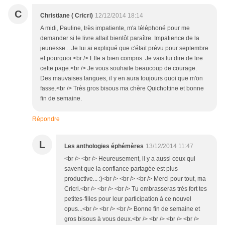
C
Christiane ( Cricri)
12/12/2014 18:14
A midi, Pauline, très impatiente, m'a téléphoné pour me
demander si le livre allait bientôt paraître. Impatience de la
jeunesse... Je lui ai expliqué que c'était prévu pour septembre
et pourquoi.<br /> Elle a bien compris. Je vais lui dire de lire
cette page.<br /> Je vous souhaite beaucoup de courage.
Des mauvaises langues, il y en aura toujours quoi que m'on
fasse.<br /> Très gros bisous ma chère Quichottine et bonne
fin de semaine.
Répondre
L
Les anthologies éphémères
13/12/2014 11:47
<br /> <br /> Heureusement, il y a aussi ceux qui
savent que la confiance partagée est plus
productive... :)<br /> <br /> <br /> Merci pour tout, ma
Cricri.<br /> <br /> <br /> Tu embrasseras très fort tes
petites-filles pour leur participation à ce nouvel
opus...<br /> <br /> <br /> Bonne fin de semaine et
gros bisous à vous deux.<br /> <br /> <br /> <br />