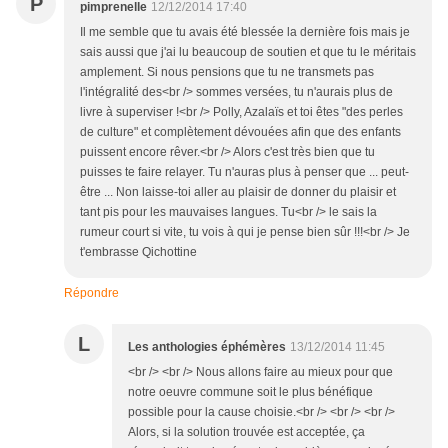
P
pimprenelle
12/12/2014 17:40
Il me semble que tu avais été blessée la dernière fois mais je
sais aussi que j'ai lu beaucoup de soutien et que tu le méritais
amplement. Si nous pensions que tu ne transmets pas
l'intégralité des<br /> sommes versées, tu n'aurais plus de
livre à superviser !<br /> Polly, Azalaïs et toi êtes "des perles
de culture" et complètement dévouées afin que des enfants
puissent encore rêver.<br /> Alors c'est très bien que tu
puisses te faire relayer. Tu n'auras plus à penser que ... peut-
être ... Non laisse-toi aller au plaisir de donner du plaisir et
tant pis pour les mauvaises langues. Tu<br /> le sais la
rumeur court si vite, tu vois à qui je pense bien sûr !!!<br /> Je
t'embrasse Qichottine
Répondre
L
Les anthologies éphémères
13/12/2014 11:45
<br /> <br /> Nous allons faire au mieux pour que
notre oeuvre commune soit le plus bénéfique
possible pour la cause choisie.<br /> <br /> <br />
Alors, si la solution trouvée est acceptée, ça