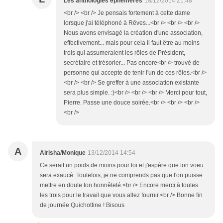
Les anthologies éphémères
18/12/2014 21:48
<br /> <br /> Je pensais fortement à cette dame
lorsque j'ai téléphoné à Rêves...<br /> <br /> <br />
Nous avons envisagé la création d'une association,
effectivement... mais pour cela il faut être au moins
trois qui assumeraient les rôles de Président,
secrétaire et trésorier... Pas encore<br /> trouvé de
personne qui accepte de tenir l'un de ces rôles.<br />
<br /> <br /> Se greffer à une association existante
sera plus simple. :)<br /> <br /> <br /> Merci pour tout,
Pierre. Passe une douce soirée.<br /> <br /> <br />
<br />
A
Alrisha/Monique
13/12/2014 14:54
Ce serait un poids de moins pour toi et j'espère que ton voeu
sera exaucé. Toutefois, je ne comprends pas que l'on puisse
mettre en doute ton honnêteté.<br /> Encore merci à toutes
les trois pour le travail que vous allez fournir.<br /> Bonne fin
de journée Quichottine ! Bisous