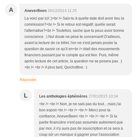
A
AneverBeen
26/12/2014 11:25
La voici par ici! ;)<br /> Sais-tu à quelle date doit avoir lieu la
commission?<br /> Si le retour est négatif, quelle serait
l'alternative?<br /> Toutefois, sache que tu peux avoir bonne
conscience. :) Nul doute ne pèse te concernant! D'ailleurs,
avant la lecture de ce billet, l'on ne s'est jamais posée la
question de savoir ce qu'il en<br /> était des mouvements
financiers passant par le compte qui est tien. Puis, même
après lecture de cet article, la question ne se posera pas. :)
<br /> <br /> A plus tard, Quichottine. :)
Répondre
L
Les anthologies éphémères
27/01/2015 10:34
<br /> <br /> Non, je ne sais pas du tout... mais j'ai
bon espoir.<br /> <br /> <br /> Merci pour ta
confiance, AneverBeen.<br /> <br /> <br /> Si la
partie financière n'est pas assumée autrement que
par moi, il n'y aura pas de souscription et ce sera à
coup sûr un manque à gagner pour l'association