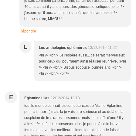
je sais comment çà fonctionne, j'ai fait de l'associatif pendant
40 ans, aussi il y a toujours..des gêneurs et critiqueurs,<br />
j'espère qu'il aura autant de succès que les autres,<br />
bonne soirée, MIAOU !!!!
Répondre
L
Les anthologies éphémères
13/12/2014 11:52
<br /> <br /> Je l'espère aussi... ce serait merveilleux
pour ceux qui pourraient ainsi réaliser leur rêve. :)<br
/> <br /> <br /> Bisous et douce journée à toi.<br />
<br /> <br /> <br />
E
Eglantine Lilas
12/12/2014 19:13
tout le monde connait les compétences de M'ame Eglantine
pour critiquer :-) mais là je vais être sérieuse et au delà de la
suspicion de tres rares personnes..mais il en suffit d'une ! il y
a le<br /> coté de te préserver toi et je pense à cette brave
femme qui avec les meilleures intentions du monde faisait