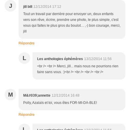
J
jill bill
12/12/2014 17:12
Tout un travail par derrière pour envoyer un, deux enfants
vers son rêve, écrire, prendre une photo, le plus simple, c'est
vous qui faites le plus gros du boulot.... ,-) bon courage, merci,
jill
Répondre
L
Les anthologies éphémères
13/12/2014 11:56
<br /> <br /> Merci, jill... mais nous ne pourrions rien
faire sans vous. :)<br /> <br /> <br /> <br />
M
M&#039;annette
12/12/2014 16:48
Polly, Azalaïs et toi, vous êtes FOR-MI-DA-BLE!
Répondre
L