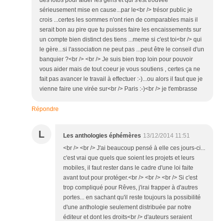
des lotos pour aider les gens et qui s'est trouvée
sérieusement mise en cause...par le<br /> trésor public je
crois ...certes les sommes n'ont rien de comparables mais il
serait bon au pire que tu puisses faire les encaissements sur
un compte bien distinct des tiens ...meme si c'est toi<br /> qui
le gère...si l'association ne peut pas ...peut être le conseil d'un
banquier ?<br /> <br /> Je suis bien trop loin pour pouvoir
vous aider mais de tout coeur je vous soutiens , certes ça ne
fait pas avancer le travail à effectuer :-)...ou alors il faut que je
vienne faire une virée sur<br /> Paris :-)<br /> je t'embrasse
Répondre
L
Les anthologies éphémères
13/12/2014 11:51
<br /> <br /> J'ai beaucoup pensé à elle ces jours-ci...
c'est vrai que quels que soient les projets et leurs
mobiles, il faut rester dans le cadre d'une loi faite
avant tout pour protéger.<br /> <br /> <br /> Si c'est
trop compliqué pour Rêves, j'irai frapper à d'autres
portes... en sachant qu'il reste toujours la possibilité
d'une anthologie seulement distribuée par notre
éditeur et dont les droits<br /> d'auteurs seraient