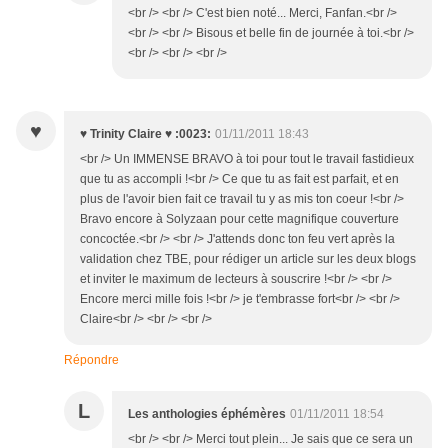
<br /> <br /> C'est bien noté... Merci, Fanfan.<br />
<br /> <br /> Bisous et belle fin de journée à toi.<br />
<br /> <br /> <br />
♥
♥ Trinity Claire ♥ :0023:
01/11/2011 18:43
<br /> Un IMMENSE BRAVO à toi pour tout le travail fastidieux
que tu as accompli !<br /> Ce que tu as fait est parfait, et en
plus de l'avoir bien fait ce travail tu y as mis ton coeur !<br />
Bravo encore à Solyzaan pour cette magnifique couverture
concoctée.<br /> <br /> J'attends donc ton feu vert après la
validation chez TBE, pour rédiger un article sur les deux blogs
et inviter le maximum de lecteurs à souscrire !<br /> <br />
Encore merci mille fois !<br /> je t'embrasse fort<br /> <br />
Claire<br /> <br /> <br />
Répondre
L
Les anthologies éphémères
01/11/2011 18:54
<br /> <br /> Merci tout plein... Je sais que ce sera un