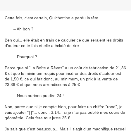
Cette fois, c'est certain, Quichottine a perdu la tête...
– Ah bon ?
Ben oui... elle était en train de calculer ce que seraient les droits
d'auteur cette fois et elle a éclaté de rire...
– Pourquoi ?
Parce que si "
La Boîte à Rêves
" a un coût de fabrication de
21,86
€
et que le minimum requis pour insérer des droits d'auteur est
de
1,50 €
, ce qui fait donc, au minimum, un prix à la vente de
23,36 €
et que nous arrondissons à
25 €
...
– Nous aurions pu dire 24 !
Non, parce que si je compte bien, pour faire un chiffre "rond", je
vais ajouter "∏"... donc : 3,14... si je n'ai pas oublié mes cours de
géométrie. Cela fera tout juste 25 €.
Je sais que c'est beaucoup... Mais il s'agit d'un magnifique recueil