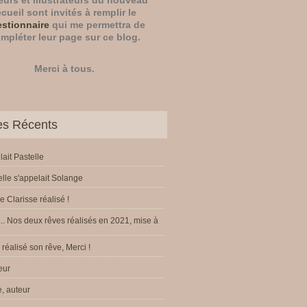
eurs
et
illustrateurs
du nouveau
ecueil sont invités à remplir le
stionnaire
qui me permettra de
mpléter leur page sur ce blog.
Merci à tous.
les Récents
lait Pastelle
elle s'appelait Solange
e Clarisse réalisé !
.. Nos deux rêves réalisés en 2021, mise à
réalisé son rêve, Merci !
eur
, auteur