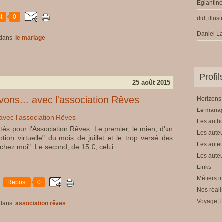
Eglantine
t
0
did, illus
Daniel La
dans
le mariage
Profi
25 août 2015
vons... avec l'association Rêves
Horizons,
Le mariag
Les anth
és pour l'Association Rêves. Le premier, le mien, d'un
Les auteu
ion virtuelle" du mois de juillet et le trop versé des
Les auteu
chez moi". Le second, de 15 €, celui...
Les auteu
Links
Métiers i
Repost
0
Nos réali
Voyage, l
dans
association rêves