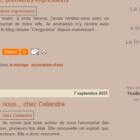
La
Ce matin, à onze heures, j'avais rendez-vous avec un
ournal de notre ville. Je souhaitais m'y rendre avec
a e
 le blog citoyen "Cergyrama" depuis maintenant...
Le li
Repost
0
dans
le mariage
association rêves
Nos ant
7 septembre 2015
TheBo
ver
e nous... chez Celiandra
ortir du cocon que tisse autour de nous l'anonymat des
us, plusieurs fois déjà. Elle renouvelle cet exploit, qui,
lecteurs. Elle a donc rencontré...