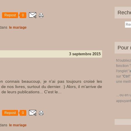
Rech
Repost
0
dans
le mariage
Pour 
3 septembre 2015
N'oublie
fonction "
l'onglet "
sur "
Ctrl
"
 connais beaucoup, je n'ai pas toujours croisé les
une meille
nos livres, surtout du dernier. :) Alors, il m'arrive de
 de leurs publications... C'est le...
... ou en 
appuyant
Repost
0
dans
le mariage