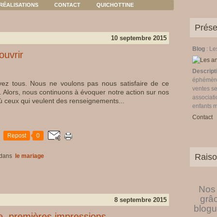
RÉALISATIONS
CONTACT
QUICHOTTINE
Prése
10 septembre 2015
Blog
: L
ouvrir
Descript
éphémères
avez tous. Nous ne voulons pas nous satisfaire de ce
ventes se
. Alors, nous continuons à évoquer notre action sur nos
associati
où ceux qui veulent des renseignements...
enfants 
Contact
Repost
0
Raiso
dans
le mariage
Nos 
grâ
8 septembre 2015
blogu
e, premières impressions