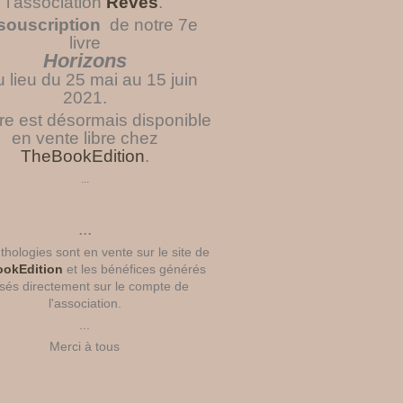
l'association
Rêves
.
souscription
de notre 7e
livre
Horizons
u lieu du 25 mai au 15 juin
2021.
vre est désormais disponible
en vente libre chez
TheBookEdition
.
...
...
hologies sont en vente sur le site de
okEdition
et les bénéfices générés
sés directement sur le compte de
l'association.
...
Merci à tous