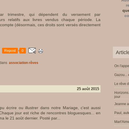
Aut
r
que
ar trimestre, qui dépendent du versement par
co
urs relatifs aux livres vendus chaque période. La
compte (désormais, ces droits sont versés directement
Repost
0
Artic
dans
association rêves
On l'appe
Gazou... 
Le rêve d
25 août 2015
Horizons.
jour
Jeanne a 
 écrire ou illustrer dans notre Mariage, c'est aussi
r. Chaque jour est riche de rencontres bloguesques... en
Paul, aut
na le 21 août dernier. Posté par...
Marl'Aime