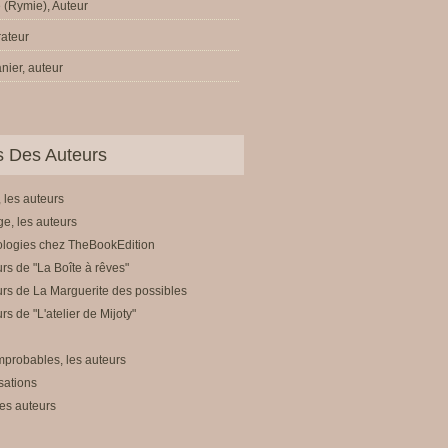
 (Rymie), Auteur
trateur
nier, auteur
ls Des Auteurs
 les auteurs
e, les auteurs
ologies chez TheBookEdition
rs de "La Boîte à rêves"
rs de La Marguerite des possibles
rs de "L'atelier de Mijoty"
mprobables, les auteurs
sations
es auteurs