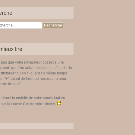
erche
mieux lire
z pas que votre navigateur possède une
zoom
" que l'on active simplement à partir de
affichage
" ou en cliquant en même temps
 et "
+
" autant de fois que nécessaire pour
ure lisibilité.
utilisant la molette de votre souris tout en
 sur la touche
Ctrl
de votre clavier.