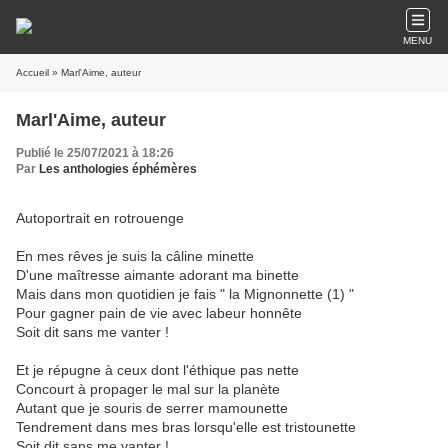
MENU
Accueil
» Marl'Aime, auteur
Marl'Aime, auteur
Publié le 25/07/2021 à 18:26
Par
Les anthologies éphémères
Autoportrait en rotrouenge
En mes rêves je suis la câline minette
D'une maîtresse aimante adorant ma binette
Mais dans mon quotidien je fais " la Mignonnette (1) "
Pour gagner pain de vie avec labeur honnête
Soit dit sans me vanter !
Et je répugne à ceux dont l'éthique pas nette
Concourt à propager le mal sur la planète
Autant que je souris de serrer mamounette
Tendrement dans mes bras lorsqu'elle est tristounette
Soit dit sans me vanter !