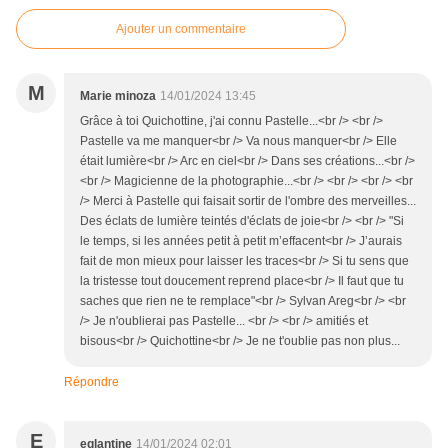
Ajouter un commentaire
M
Marie minoza
14/01/2024 13:45
Grâce à toi Quichottine, j'ai connu Pastelle...<br /> <br />
Pastelle va me manquer<br /> Va nous manquer<br /> Elle
était lumière<br /> Arc en ciel<br /> Dans ses créations...<br />
<br /> Magicienne de la photographie...<br /> <br /> <br /> <br
/> Merci à Pastelle qui faisait sortir de l'ombre des merveilles...
Des éclats de lumière teintés d'éclats de joie<br /> <br /> "Si
le temps, si les années petit à petit m’effacent<br /> J’aurais
fait de mon mieux pour laisser les traces<br /> Si tu sens que
la tristesse tout doucement reprend place<br /> Il faut que tu
saches que rien ne te remplace"<br /> Sylvan Areg<br /> <br
/> Je n'oublierai pas Pastelle... <br /> <br /> amitiés et
bisous<br /> Quichottine<br /> Je ne t'oublie pas non plus...
Répondre
E
eglantine
14/01/2024 02:01