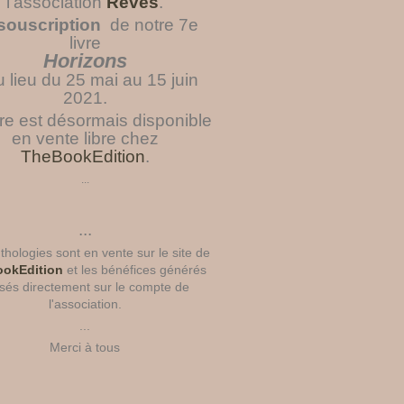
l'association
Rêves
.
souscription
de notre 7e
livre
Horizons
u lieu du 25 mai au 15 juin
2021.
vre est désormais disponible
en vente libre chez
TheBookEdition
.
...
...
hologies sont en vente sur le site de
okEdition
et les bénéfices générés
sés directement sur le compte de
l'association.
...
Merci à tous