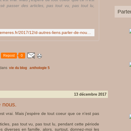
e
sé passer des articles, pas tout vu, pas tout lu,
p
Parte
r
i
x
http://www.les-anthologies-ephemeres.fr/2017/12/d-autres-liens.parler-de-nous.html
d
e
f
a
Repost
0
b
r
dans
vie du blog
anthologie 5
i
c
a
t
i
13 décembre 2017
o
e nous.
n
d
est vrai. Mais j'espère de tout coeur que ce n'est pas
e
s
icles, pas tout vu, pas tout lu, pendant cette période
l
s diverses en famille, alors, surtout, donnez-moi les