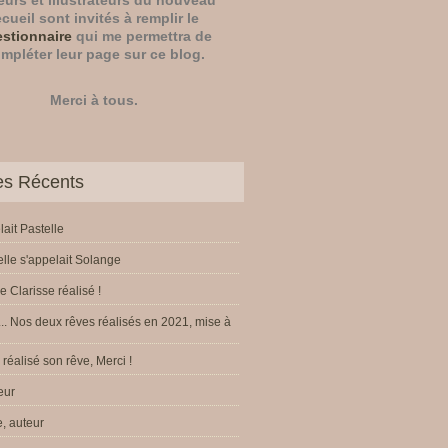
eurs
et
illustrateurs
du nouveau
ecueil sont invités à remplir le
stionnaire
qui me permettra de
mpléter leur page sur ce blog.
Merci à tous.
les Récents
s une cinquième anthologie éphémère... - Le blog de AneverB
lait Pastelle
elle s'appelait Solange
e Clarisse réalisé !
.. Nos deux rêves réalisés en 2021, mise à
réalisé son rêve, Merci !
eur
, auteur