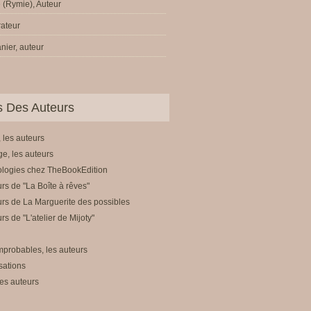
 (Rymie), Auteur
trateur
nier, auteur
ls Des Auteurs
 les auteurs
e, les auteurs
ologies chez TheBookEdition
rs de "La Boîte à rêves"
rs de La Marguerite des possibles
rs de "L'atelier de Mijoty"
mprobables, les auteurs
sations
es auteurs