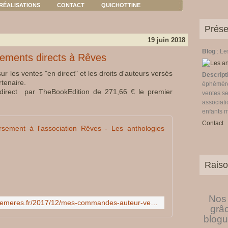
RÉALISATIONS
CONTACT
QUICHOTTINE
Prése
19 juin 2018
Blog
: L
sements directs à Rêves
sur les ventes "en direct" et les droits d'auteurs versés
Descript
rtenaire.
éphémères
direct par TheBookEdition de 271,66 € le premier
ventes se
associati
enfants 
Contact
Mes commandes
J
'
Raiso
a
i
a
c
Nos 
http://www.les-anthologies-ephemeres.fr/2017/12/mes-commandes-auteur-versement-a-l-association-reves.html
h
grâ
e
blogu
v