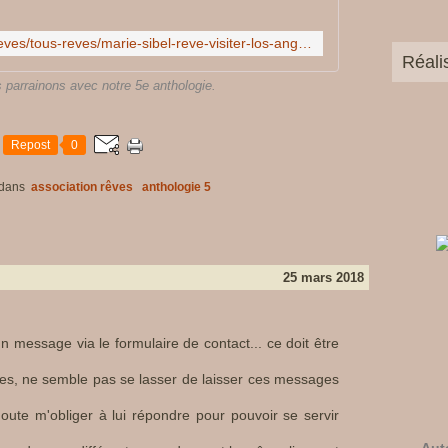
e
s
a
http://www.reves.fr/corporate/reves/tous-reves/marie-sibel-reve-visiter-los-angeles-participer-tournage-film,13332.html
Réali
c
h
 parrainons avec notre 5e anthologie.
a
t
s
Repost
0
e
n
dans
association rêves
anthologie 5
é
t
a
n
25 mars 2018
t
c
o
n
n message via le formulaire de contact... ce doit être
n
mes, ne semble pas se lasser de laisser ces messages
e
c
ute m'obliger à lui répondre pour pouvoir se servir
t
é