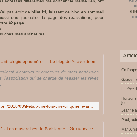
Aut
es adresses différentes me donnent le même lien, ont
e
r
a
que
'ai pas écrit de billet ici, laissant ce blog en sommeil
u
co
 aussi que j'actualise la page des réalisations, pour
c
notre
Voyage
.
...
o
arus chez mes aminautes.
m
p
t
e
Artic
d
Il était une foi
e
On l'appe
s
ollectif d'auteurs et amateurs de mots bénévoles
A
, l'association qui se charge de réaliser les rêves
Gazou... 
n
.
Le rêve d
t
h
Horizons.
o
jour
http://a-never-been.over-blog.com/2018/03/il-etait-une-fois-une-cinquieme-anthologie-ephemere.html
l
Jeanne a 
o
Paul, aut
g
i
Si nous repartions en Voyage ? - Les musardises de Parisianne
Marl'Aime
e