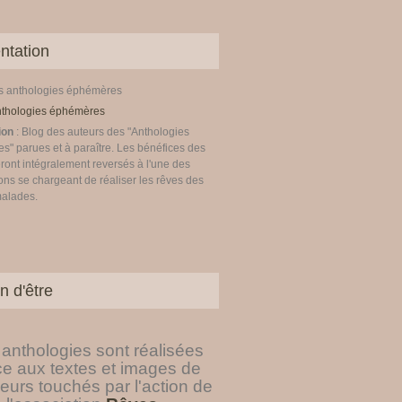
ntation
es anthologies éphémères
ion
: Blog des auteurs des "Anthologies
" parues et à paraître. Les bénéfices des
ront intégralement reversés à l'une des
ons se chargeant de réaliser les rêves des
malades.
 auteur, versement à l'association Rêves - Les anthologi
n d'être
anthologies sont réalisées
ce aux textes et images de
eurs touchés par l'action de