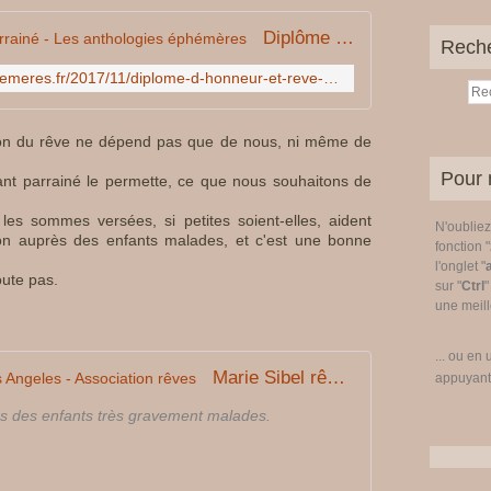
o
n
Diplôme d'honneur et rêve parrainé - Les anthologies éphémères
Rech
c
e
http://www.les-anthologies-ephemeres.fr/2017/11/diplome-d-honneur-et-reve-parraine.html
r
n
tion du rêve ne dépend pas que de nous, ni même de
e
.
Pour 
nfant parrainé le permette, ce que nous souhaitons de
L
o
les sommes versées, si petites soient-elles, aident
N'oublie
r
tion auprès des enfants malades, et c'est une bonne
fonction "
s
l'onglet "
q
oute pas.
sur "
Ctrl
"
u
une meille
e
j
... ou en 
e
Marie Sibel rêve de visiter Los Angeles - Association rêves
appuyant
f
a
ves des enfants très gravement malades.
i
s
d