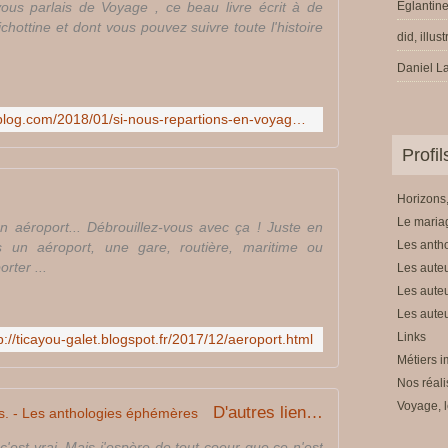
s
vous parlais de Voyage , ce beau livre écrit à de
Eglantine
é
hottine et dont vous pouvez suivre toute l'histoire
did, illus
p
h
Daniel La
é
m
http://parisiannemusarde.overblog.com/2018/01/si-nous-repartions-en-voyage.html
è
r
Profi
e
s
Horizons,
,
Le mariag
j
aéroport... Débrouillez-vous avec ça ! Juste en
e
Les anth
s un aéroport, une gare, routière, maritime ou
n
orter ...
Les auteu
e
Les auteu
p
Les auteu
a
Links
p://ticayou-galet.blogspot.fr/2017/12/aeroport.html
i
Métiers i
e
Nos réali
q
u
Voyage, l
D'autres liens... parler de nous. - Les anthologies éphémères
e
l
c'est vrai. Mais j'espère de tout coeur que ce n'est