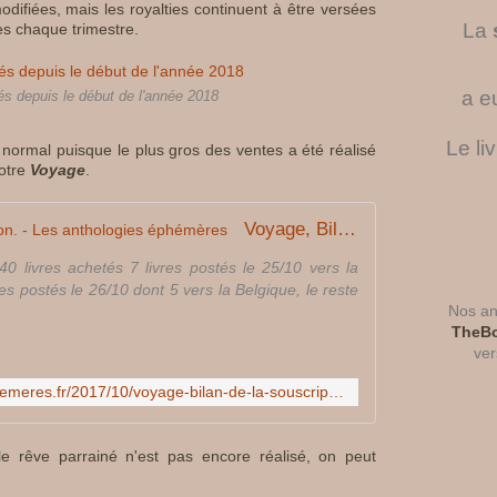
difiées, mais les royalties continuent à être versées
é
La
es chaque trimestre.
l
e
s
a e
s depuis le début de l'année 2018
c
o
Le li
t normal puisque le plus gros des ventes a été réalisé
m
notre
Voyage
.
p
t
e
Voyage, Bilan de la souscription. - Les anthologies éphémères
s
,
40 livres achetés 7 livres postés le 25/10 vers la
e
es postés le 26/10 dont 5 vers la Belgique, le reste
n
Nos ant
c
TheBo
e
ver
q
http://www.les-anthologies-ephemeres.fr/2017/10/voyage-bilan-de-la-souscription.html
u
i
m
le rêve parrainé n'est pas encore réalisé, on peut
e
c