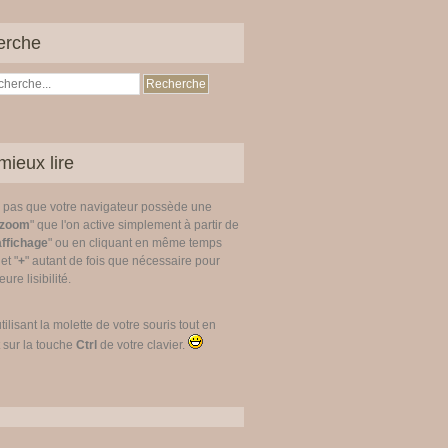
erche
mieux lire
z pas que votre navigateur possède une
zoom
" que l'on active simplement à partir de
affichage
" ou en cliquant en même temps
 et "
+
" autant de fois que nécessaire pour
ure lisibilité.
utilisant la molette de votre souris tout en
 sur la touche
Ctrl
de votre clavier.