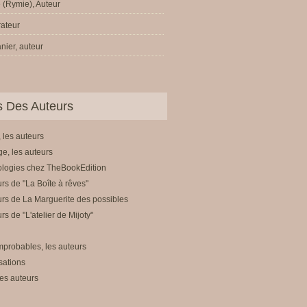
 (Rymie), Auteur
trateur
nier, auteur
ls Des Auteurs
 les auteurs
e, les auteurs
ologies chez TheBookEdition
rs de "La Boîte à rêves"
rs de La Marguerite des possibles
rs de "L'atelier de Mijoty"
mprobables, les auteurs
sations
es auteurs