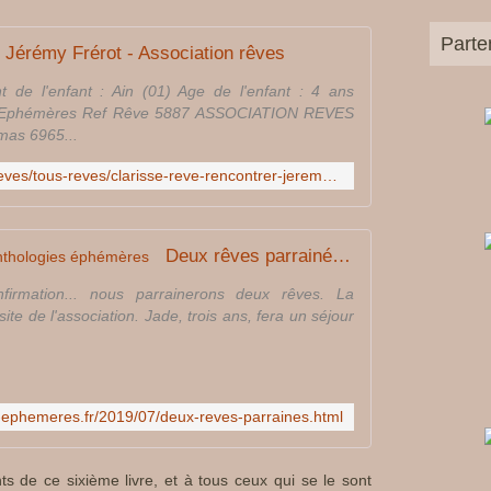
Parte
r Jérémy Frérot - Association rêves
 de l'enfant : Ain (01) Age de l'enfant : 4 ans
ies Ephémères Ref Rêve 5887 ASSOCIATION REVES
imas 6965...
http://www.reves.fr/corporate/reves/tous-reves/clarisse-reve-rencontrer-jeremy-frerot,13840.html
Deux rêves parrainés - Les anthologies éphémères
nfirmation... nous parrainerons deux rêves. La
site de l'association. Jade, trois ans, fera un séjour
s-ephemeres.fr/2019/07/deux-reves-parraines.html
ts de ce sixième livre, et à tous ceux qui se le sont