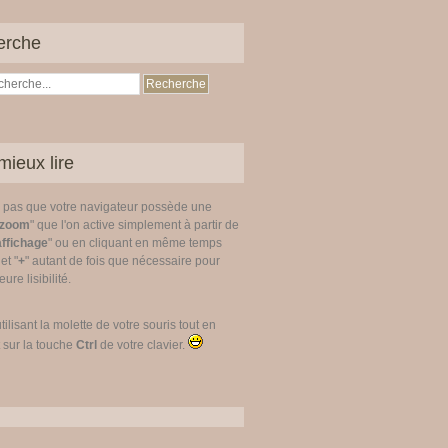
erche
mieux lire
z pas que votre navigateur possède une
zoom
" que l'on active simplement à partir de
affichage
" ou en cliquant en même temps
 et "
+
" autant de fois que nécessaire pour
ure lisibilité.
utilisant la molette de votre souris tout en
 sur la touche
Ctrl
de votre clavier.