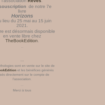
l'association
Rêves
.
souscription
de notre 7e
livre
Horizons
u lieu du 25 mai au 15 juin
2021.
vre est désormais disponible
en vente libre chez
TheBookEdition
.
...
...
hologies sont en vente sur le site de
okEdition
et les bénéfices générés
sés directement sur le compte de
l'association.
...
Merci à tous