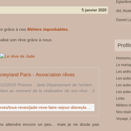
Eglantine
5 janvier 2020
did, illus
Daniel La
nés grâce à nos
Métiers improbables
.
alisé son rêve grâce à nous.
Profi
Horizons,
Le mariag
Les anth
sneyland Paris - Association rêves
Les auteu
3/12/2019 Prénom : Jade Département de l'enfant :
Les auteu
nfant au moment de la réalisation de son rêve : 3
Les auteu
Links
Métiers i
http://www.reves.fr/corporate/reves/tous-reves/jade-reve-faire-sejour-disneyland-paris,13942.html
Nos réali
Voyage, l
udra attendre encore un peu... mais je ne doute pas