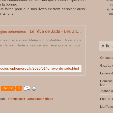
Aut
n la bonne.
r
s faites pour que nos livres existent et soient aussi
que
arrainons.
co
Le rêve de Jade - Les anthologies éphémères
rainés grâce à nos Métiers improbables . Vous vous
dernier, Jade a réalisé son rêve grâce à nous.
Artic
On l'appe
Gazou... 
ologies-ephemeres.fr/2020/01/le-reve-de-jade.html
Le rêve d
Horizons.
jour
Repost
0
Jeanne a 
dans
anthologie 6
association rêves
Paul, aut
Marl'Aime