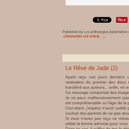
Published by Les anthologies éphémères
commenter cet article
…
Le Rêve de Jade (2)
Ayant reçu ces jours derniers 
réalisation du premier des deux r
transféré aux auteurs... enfin, en 
Ce message comportait des images 
Je ne peux malheureusement pas l
est compréhensible vu l'âge de la pet
Ceci étant, j'espère n'avoir oublié
souhait des parents de ne pas div
Si vous n'avez pas reçu ce messag
utilisé la bonne adresse pour vous 
Dans ce cas, il suffira de me le d