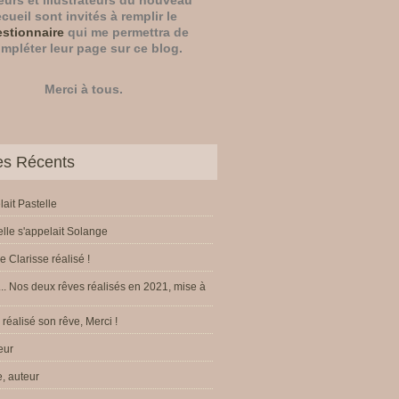
eurs
et
illustrateurs
du nouveau
ecueil sont invités à remplir le
stionnaire
qui me permettra de
mpléter leur page sur ce blog.
Merci à tous.
les Récents
lait Pastelle
elle s'appelait Solange
e Clarisse réalisé !
.. Nos deux rêves réalisés en 2021, mise à
réalisé son rêve, Merci !
eur
, auteur