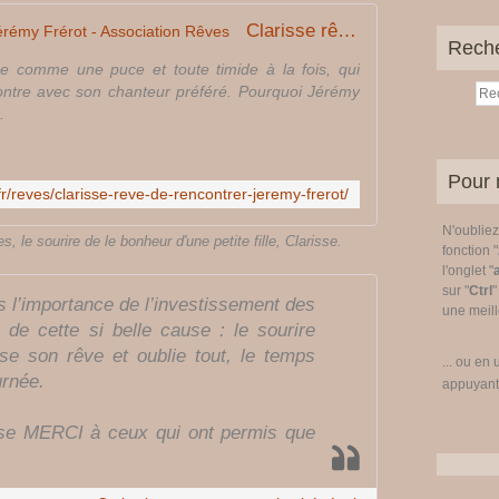
Clarisse rêve de rencontrer Jérémy Frérot - Association Rêves
Rech
citée comme une puce et toute timide à la fois, qui
ontre avec son chanteur préféré. Pourquoi Jérémy
.
Pour 
fr/reves/clarisse-reve-de-rencontrer-jeremy-frerot/
N'oublie
, le sourire de le bonheur d'une petite fille, Clarisse.
fonction "
l'onglet "
sur "
Ctrl
"
 l’importance de l’investissement des
une meille
 de cette si belle cause : le sourire
ise son rêve et oublie tout, le temps
... ou en 
urnée.
appuyant
nse MERCI à ceux qui ont permis que