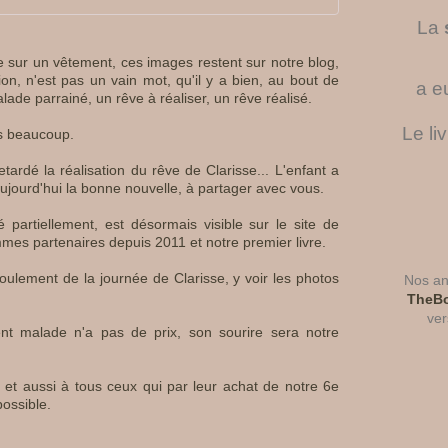
La
sur un vêtement, ces images restent sur notre blog,
ion, n'est pas un vain mot, qu'il y a bien, au bout de
a e
lade parrainé, un rêve à réaliser, un rêve réalisé.
Le li
is beaucoup.
tardé la réalisation du rêve de Clarisse... L'enfant a
aujourd'hui la bonne nouvelle, à partager avec vous.
partiellement, est désormais visible sur le site de
mes partenaires depuis 2011 et notre premier livre.
roulement de la journée de Clarisse, y voir les photos
Nos ant
TheBo
ver
t malade n'a pas de prix, son sourire sera notre
 et aussi à tous ceux qui par leur achat de notre 6e
ossible.