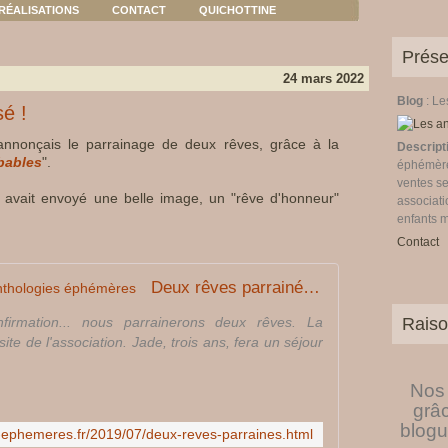
RÉALISATIONS
CONTACT
QUICHOTTINE
Prése
24 mars 2022
Blog
: L
sé !
 annonçais le parrainage de deux rêves, grâce à la
Descript
bables
".
éphémères
ventes se
s avait envoyé une belle image, un "rêve d'honneur"
associati
enfants 
Contact
Deux rêves parrainés - Les anthologies éphémères
nfirmation... nous parrainerons deux rêves. La
Raiso
site de l'association. Jade, trois ans, fera un séjour
Nos 
grâ
blogu
s-ephemeres.fr/2019/07/deux-reves-parraines.html