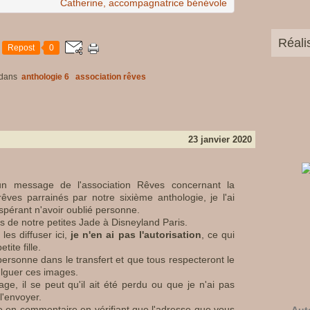
Catherine, accompagnatrice bénévole
Réali
Repost
0
dans
anthologie 6
association rêves
23 janvier 2020
un message de l'association Rêves concernant la
êves parrainés par notre sixième anthologie, je l'ai
espérant n'avoir oublié personne.
de notre petites Jade à Disneyland Paris.
es diffuser ici,
je n'en ai pas l'autorisation
, ce qui
ite fille.
 personne dans le transfert et que tous respecteront le
ulguer ces images.
e, il se peut qu'il ait été perdu ou que je n'ai pas
l'envoyer.
ire en commentaire en vérifiant que l'adresse que vous