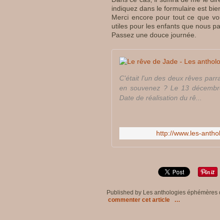
indiquez dans le formulaire est bie
Merci encore pour tout ce que vou
utiles pour les enfants que nous p
Passez une douce journée.
C'était l'un des deux rêves par
en souvenez ? Le 13 décembre 
Date de réalisation du rê...
http://www.les-anth
Published by Les anthologies éphémères
commenter cet article
…