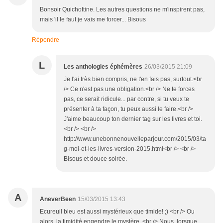
Bonsoir Quichottine. Les autres questions ne m'inspirent pas,
mais 'il le faut je vais me forcer... Bisous
Répondre
L
Les anthologies éphémères
26/03/2015 21:09
Je l'ai très bien compris, ne t'en fais pas, surtout.<br
/> Ce n'est pas une obligation.<br /> Ne te forces
pas, ce serait ridicule... par contre, si tu veux te
présenter à ta façon, tu peux aussi le faire.<br />
J'aime beaucoup ton dernier tag sur les livres et toi.
<br /> <br />
http://www.unebonnenouvelleparjour.com/2015/03/ta
g-moi-et-les-livres-version-2015.html<br /> <br />
Bisous et douce soirée.
A
AneverBeen
15/03/2015 13:43
Ecureuil bleu est aussi mystérieux que timide! ;) <br /> Ou
alors, la timidité engendre le mystère. <br /> Nous, lorsque