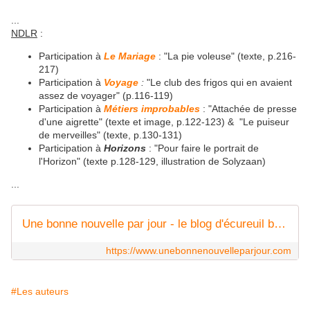
...
NDLR
:
Participation à
Le Mariage
: "La pie voleuse" (texte, p.216-
217)
Participation à
Voyage
:
"Le club des frigos qui en avaient
assez de voyager" (p.116-119)
Participation à
Métiers improbables
: "Attachée de presse
d'une aigrette" (texte et image, p.122-123) & "Le puiseur
de merveilles" (texte, p.130-131)
Participation à
Horizons
: "Pour faire le portrait de
l'Horizon" (texte p.128-129, illustration de Solyzaan)
...
Une bonne nouvelle par jour - le blog d'écureuil bleu
https://www.unebonnenouvelleparjour.com
#Les auteurs