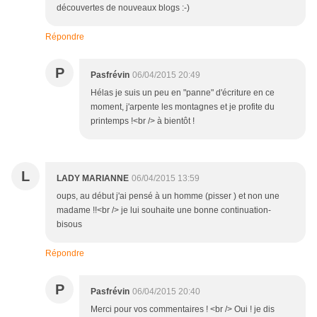
découvertes de nouveaux blogs :-)
Répondre
P
Pasfrévin
06/04/2015 20:49
Hélas je suis un peu en "panne" d'écriture en ce
moment, j'arpente les montagnes et je profite du
printemps !<br /> à bientôt !
L
LADY MARIANNE
06/04/2015 13:59
oups, au début j'ai pensé à un homme (pisser ) et non une
madame !!<br /> je lui souhaite une bonne continuation-
bisous
Répondre
P
Pasfrévin
06/04/2015 20:40
Merci pour vos commentaires ! <br /> Oui ! je dis