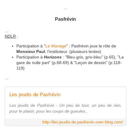
...
Pasfrévin
...
NDLR
:
Participation à "
Le Mariage
" : Pasfrévin joue le rôle de
Monsieur Paul
, l'instituteur. (plusieurs textes)
Participation à
Horizons
: "Bleu-gris, gris-bleu" (p.65), "La
gare de nulle part" (p.68-69) & "Leçon de dessin" (p.118-
119)
...
Les jeudis de Pasfrévin
Les jeudis de Pasfrévin - Un peu de tout, un peu de rien,
pour le plaisir, pour les coups de gueules...
http://les.jeudis.de.pasfrevin.over-blog.com/