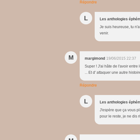
Répondre
L
Les anthologies éphé
Je suis heureuse, tu n'
venir.
M
margimond
19/06/2015 22:37
Super ! J'ai hâte de l'avoir entre 
... Et d' attaquer une autre histoi
Répondre
L
Les anthologies éphé
J'espère que ça vous pla
pour le reste, je ne dis ri