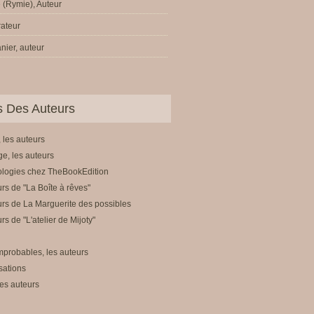
 (Rymie), Auteur
trateur
nier, auteur
ls Des Auteurs
 les auteurs
e, les auteurs
ologies chez TheBookEdition
rs de "La Boîte à rêves"
rs de La Marguerite des possibles
rs de "L'atelier de Mijoty"
mprobables, les auteurs
sations
es auteurs