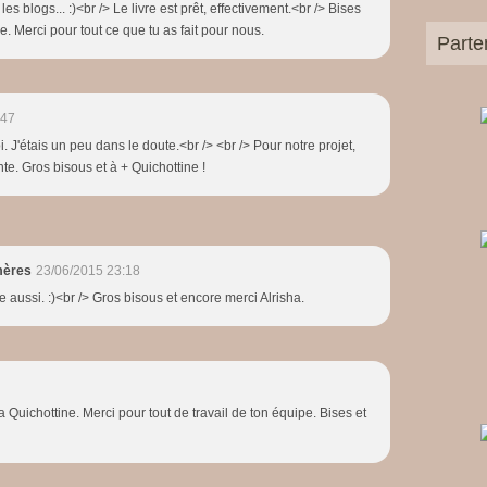
es blogs... :)<br /> Le livre est prêt, effectivement.<br /> Bises
. Merci pour tout ce que tu as fait pour nous.
Parte
:47
i. J'étais un peu dans le doute.<br /> <br /> Pour notre projet,
ente. Gros bisous et à + Quichottine !
mères
23/06/2015 23:18
ie aussi. :)<br /> Gros bisous et encore merci Alrisha.
Quichottine. Merci pour tout de travail de ton équipe. Bises et