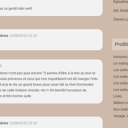
Eglantine
 ce gentil lutin vert!
did, illus
Daniel La
mères
23/06/2015 23:19
Profi
Horizons,
Le mariag
5
Les anth
rne n'ont pas (pas encore ?) permis d'être à la fois au four et
Les auteu
vais prévenus et ceux qui s'en inquiétaient ont dû manger l'info
Les auteu
prêt et je te dis un grand bravo pour avoir été la chef d'orchestre
Les auteu
e de cette histoire chorale.<br /> Ah bientôt l'occasion de
s et très bonne suite
Links
Métiers i
Nos réali
Voyage, l
mères
23/06/2015 23:19