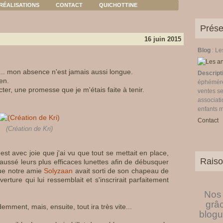
RÉALISATIONS
CONTACT
QUICHOTTINE
Prése
16 juin 2015
Blog
: L
s... mon absence n'est jamais aussi longue.
Descript
ien.
éphémères
ter, une promesse que je m'étais faite à tenir.
ventes se
associati
enfants 
Contact
(Création de Kri)
'est avec joie que j'ai vu que tout se mettait en place,
Raiso
aussé leurs plus efficaces lunettes afin de débusquer
 que notre amie
Solyzaan
avait sorti de son chapeau de
ture qui lui ressemblait et s'inscrirait parfaitement
Nos 
grâ
emment, mais, ensuite, tout ira très vite...
blogu