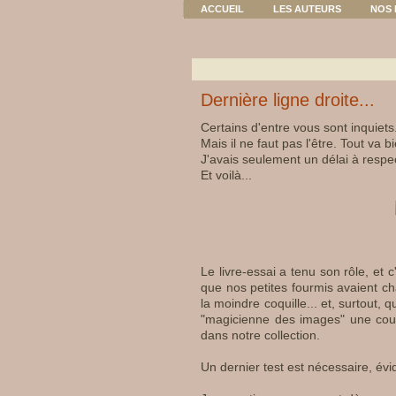
ACCUEIL
LES AUTEURS
NOS 
Dernière ligne droite...
Certains d'entre vous sont inquiet
Mais il ne faut pas l'être. Tout va b
J'avais seulement un délai à respec
Et voilà...
Le livre-essai a tenu son rôle, et c
que nos petites fourmis avaient ch
la moindre coquille... et, surtout,
"magicienne des images" une couver
dans notre collection.
Un dernier test est nécessaire, évid