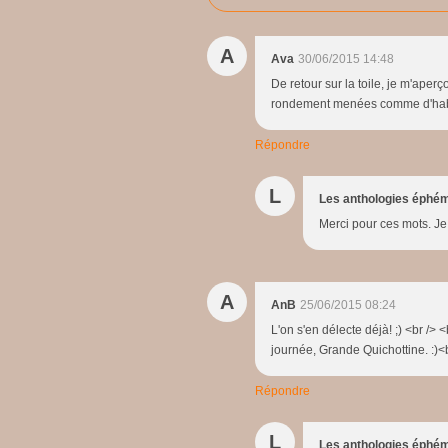
A
Ava
30/06/2015 14:48
De retour sur la toile, je m'aperç
rondement menées comme d'hab
Répondre
L
Les anthologies éphé
Merci pour ces mots. Je 
A
AnB
25/06/2015 08:24
L'on s'en délecte déjà! ;) <br />
journée, Grande Quichottine. :)<br
Répondre
L
Les anthologies éphé