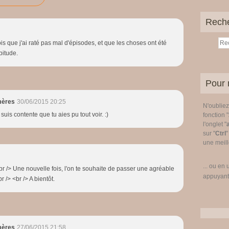
Rech
ois que j'ai raté pas mal d'épisodes, et que les choses ont été
itude.
Pour 
mères
30/06/2015 20:25
N'oublie
suis contente que tu aies pu tout voir. :)
fonction "
l'onglet "
sur "
Ctrl
"
une meille
... ou en 
 <br /> Une nouvelle fois, l'on te souhaite de passer une agréable
appuyant
 /> <br /> A bientôt.
mères
27/06/2015 21:58