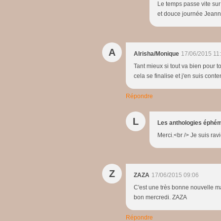
Le temps passe vite sur l
et douce journée Jeanne
A
Alrisha/Monique
17/06/2015 11
Tant mieux si tout va bien pour to
cela se finalise et j'en suis cont
Répondre
L
Les anthologies éphé
Merci.<br /> Je suis rav
Z
ZAZA
17/06/2015 09:06
C'est une très bonne nouvelle ma 
bon mercredi. ZAZA
Répondre