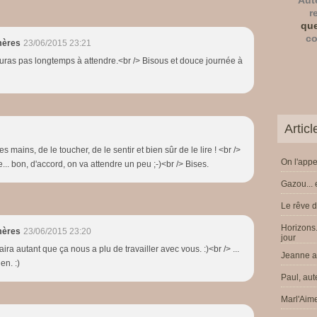
Aut
r
que
co
mères
23/06/2015 23:21
auras pas longtemps à attendre.<br /> Bisous et douce journée à
Artic
les mains, de le toucher, de le sentir et bien sûr de le lire ! <br />
On l'appe
re... bon, d'accord, on va attendre un peu ;-)<br /> Bises.
Gazou... 
Le rêve d
Horizons.
mères
23/06/2015 23:20
jour
ira autant que ça nous a plu de travailler avec vous. :)<br /> ...
Jeanne a 
en. :)
Paul, aut
Marl'Aime