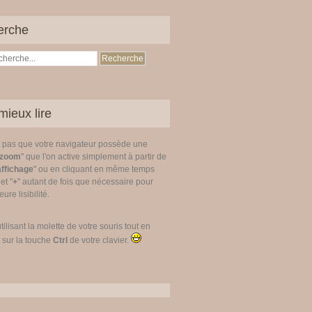
erche
mieux lire
z pas que votre navigateur possède une
zoom
" que l'on active simplement à partir de
affichage
" ou en cliquant en même temps
 et "
+
" autant de fois que nécessaire pour
ure lisibilité.
utilisant la molette de votre souris tout en
 sur la touche
Ctrl
de votre clavier.