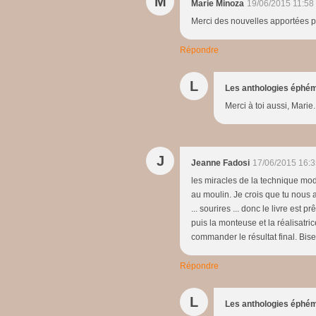
M
Marie Minoza
19/06/2015 11:58
Merci des nouvelles apportées par
Répondre
L
Les anthologies éphé
Merci à toi aussi, Marie.
J
Jeanne Fadosi
17/06/2015 16:3
les miracles de la technique mode
au moulin. Je crois que tu nous a
... sourires ... donc le livre est 
puis la monteuse et la réalisatric
commander le résultat final. Bise
Répondre
L
Les anthologies éphé