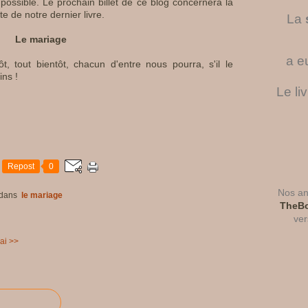
possible. Le prochain billet de ce blog concernera la
te de notre dernier livre.
La
Le mariage
a e
, tout bientôt, chacun d'entre nous pourra, s'il le
ins !
Le li
Repost
0
Nos ant
dans
le mariage
TheBo
ver
sai >>