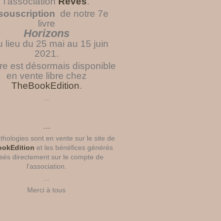
l'association
Rêves
.
souscription
de notre 7e
livre
Horizons
u lieu du 25 mai au 15 juin
2021.
vre est désormais disponible
en vente libre chez
TheBookEdition
.
...
...
hologies sont en vente sur le site de
okEdition
et les bénéfices générés
sés directement sur le compte de
l'association.
...
Merci à tous