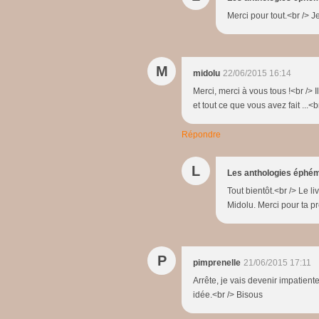
Merci pour tout.<br /> Je
M
midolu
22/06/2015 16:14
Merci, merci à vous tous !<br />
et tout ce que vous avez fait ...<b
Répondre
L
Les anthologies éphé
Tout bientôt.<br /> Le l
Midolu. Merci pour ta 
P
pimprenelle
21/06/2015 17:11
Arrête, je vais devenir impatiente
idée.<br /> Bisous