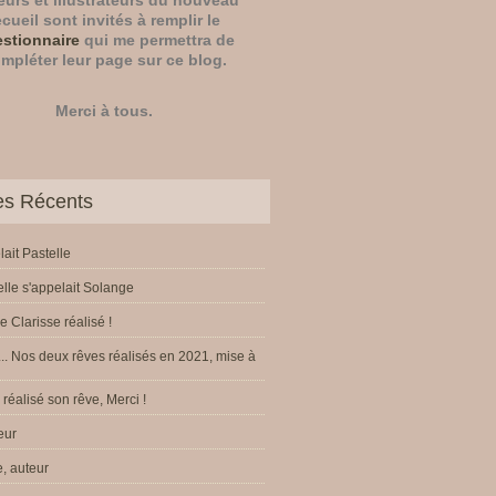
eurs
et
illustrateurs
du nouveau
ecueil sont invités à remplir le
stionnaire
qui me permettra de
mpléter leur page sur ce blog.
Merci à tous.
les Récents
lait Pastelle
elle s'appelait Solange
e Clarisse réalisé !
.. Nos deux rêves réalisés en 2021, mise à
réalisé son rêve, Merci !
eur
, auteur