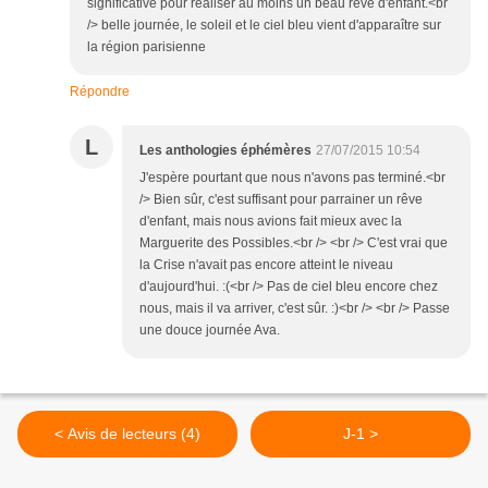
significative pour réaliser au moins un beau rêve d'enfant.<br
/> belle journée, le soleil et le ciel bleu vient d'apparaître sur
la région parisienne
Répondre
L
Les anthologies éphémères
27/07/2015 10:54
J'espère pourtant que nous n'avons pas terminé.<br
/> Bien sûr, c'est suffisant pour parrainer un rêve
d'enfant, mais nous avions fait mieux avec la
Marguerite des Possibles.<br /> <br /> C'est vrai que
la Crise n'avait pas encore atteint le niveau
d'aujourd'hui. :(<br /> Pas de ciel bleu encore chez
nous, mais il va arriver, c'est sûr. :)<br /> <br /> Passe
une douce journée Ava.
< Avis de lecteurs (4)
J-1 >