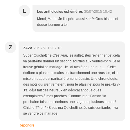
L
Les anthologies éphémères
30/07/2015 10:42
Merci, Marie. Je l'espère aussi.<br /> Gros bisous et
douce journée à toi.
Z
ZAZA
28/07/2015 07:18
Super Quichottine C'est vrai, les juillettistes reviennent et cela
va peut-être donner un second souffles aux ventes<br /> Je le
trouve génial ce mariage, Je l'ai avalé en une nuit ..... Cette
écriture à plusieurs mains est franchement une réussite, et la
mise en page est particulièrement réussie. Une chronologie,
des mots qui s'entremêlent, pour le plaisir et pour le rire.<br />
J'ai déjà fait des heureux en dédicaçant quelques
exemplaires à mes proches. Comme le dit Fanfan "la
prochaine fois nous écrirons une saga en plusieurs tomes !
Chiche ?"<br /> Bises ma Quichottine. Je suis confiante, il va
se vendre ce mariage.
Répondre