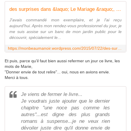
des surprises dans &laquo; Le Mariage &raquo;, nouvel ouvrage des &laquo; anthologies éphémères &raquo;
J'avais commandé mon exemplaire, et je l'ai reçu
aujourd'hui. Après mon rendez-vous professionnel du jour, je
me suis assise sur un banc de mon jardin public pour le
découvrir, spécialement le...
https://monbeaumanoir.wordpress.com/2015/07/22/des-surprises-dans-le-mariage-nouvel-ouvrage-des-anthologies-ephemeres/
Et puis, parce qu'il faut bien aussi refermer un jour ce livre, les
mots de Marie,
"Donner envie de tout relire"... oui, nous en avions envie.
Merci à tous.
Je viens de fermer le livre...
Je voudrais juste ajouter que le dernier
chapitre "une noce pas comme les
autres"...est digne des plus grands
romans à suspense...je ne veux rien
dévoiler juste dire qu'il donne envie de