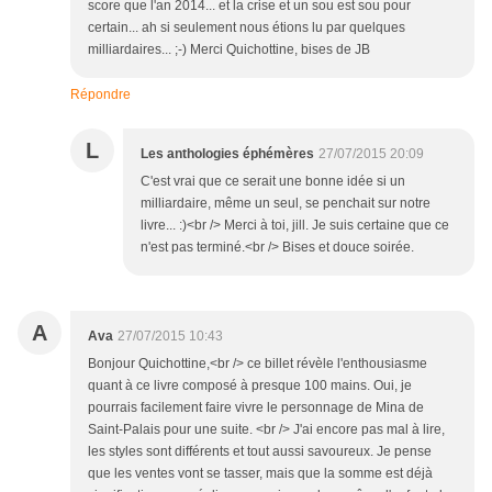
score que l'an 2014... et la crise et un sou est sou pour
certain... ah si seulement nous étions lu par quelques
milliardaires... ;-) Merci Quichottine, bises de JB
Répondre
L
Les anthologies éphémères
27/07/2015 20:09
C'est vrai que ce serait une bonne idée si un
milliardaire, même un seul, se penchait sur notre
livre... :)<br /> Merci à toi, jill. Je suis certaine que ce
n'est pas terminé.<br /> Bises et douce soirée.
A
Ava
27/07/2015 10:43
Bonjour Quichottine,<br /> ce billet révèle l'enthousiasme
quant à ce livre composé à presque 100 mains. Oui, je
pourrais facilement faire vivre le personnage de Mina de
Saint-Palais pour une suite. <br /> J'ai encore pas mal à lire,
les styles sont différents et tout aussi savoureux. Je pense
que les ventes vont se tasser, mais que la somme est déjà