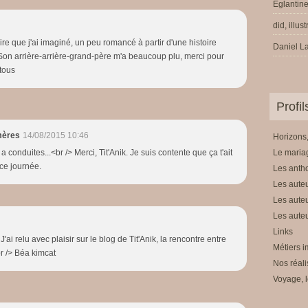
Eglantine
did, illus
toire que j'ai imaginé, un peu romancé à partir d'une histoire
Daniel La
Son arrière-arrière-grand-père m'a beaucoup plu, merci pour
 tous
Profi
mères
14/08/2015 10:46
Horizons,
 conduites...<br /> Merci, Tit'Anik. Je suis contente que ça t'ait
Le mariag
uce journée.
Les anth
Les auteu
Les auteu
Les auteu
Links
i relu avec plaisir sur le blog de Tit'Anik, la rencontre entre
Métiers i
br /> Béa kimcat
Nos réali
Voyage, l