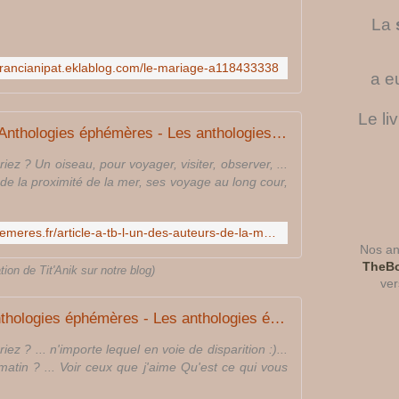
La
e-francianipat.eklablog.com/le-mariage-a118433338
a e
Le li
A-TB, l'un des auteurs des Anthologies éphémères - Les anthologies éphémères
iez ? Un oiseau, pour voyager, visiter, observer, ...
de la proximité de la mer, ses voyage au long cour,
http://www.les-anthologies-ephemeres.fr/article-a-tb-l-un-des-auteurs-de-la-marguerite-des-possibles-118866973.html
Nos ant
TheBo
tion de Tit'Anik sur notre blog)
ver
Cri, l'un des auteurs des Anthologies éphémères - Les anthologies éphémères
ez ? ... n'importe lequel en voie de disparition :)...
 matin ? ... Voir ceux que j'aime Qu'est ce qui vous