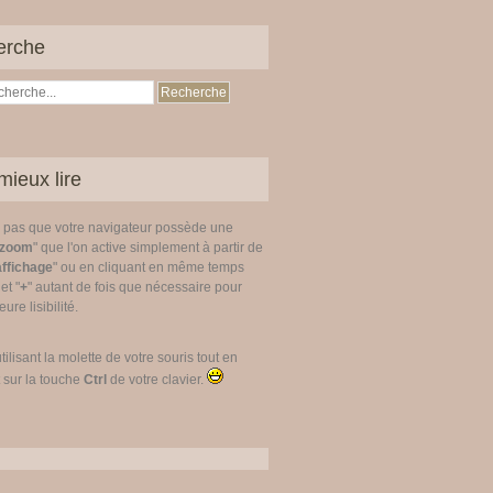
erche
mieux lire
z pas que votre navigateur possède une
zoom
" que l'on active simplement à partir de
affichage
" ou en cliquant en même temps
 et "
+
" autant de fois que nécessaire pour
ure lisibilité.
utilisant la molette de votre souris tout en
 sur la touche
Ctrl
de votre clavier.