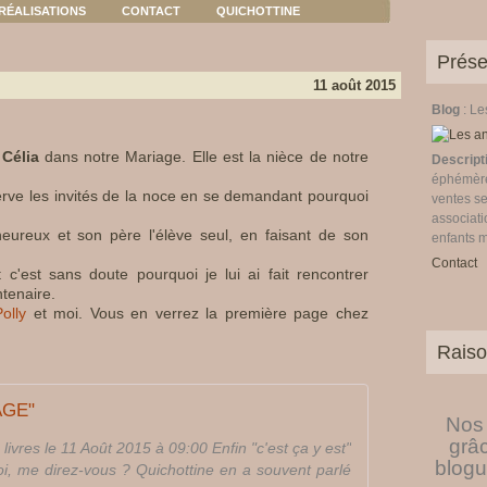
RÉALISATIONS
CONTACT
QUICHOTTINE
Prése
11 août 2015
Blog
: L
e
Célia
dans notre Mariage. Elle est la nièce de notre
Descript
éphémères
serve les invités de la noce en se demandant pourquoi
ventes se
associati
eureux et son père l'élève seul, en faisant de son
enfants 
Contact
c'est sans doute pourquoi je lui ai fait rencontrer
ntenaire.
olly
et moi. Vous en verrez la première page chez
Raiso
AGE"
Nos 
grâ
 livres le 11 Août 2015 à 09:00 Enfin "c'est ça y est"
blogu
uoi, me direz-vous ? Quichottine en a souvent parlé