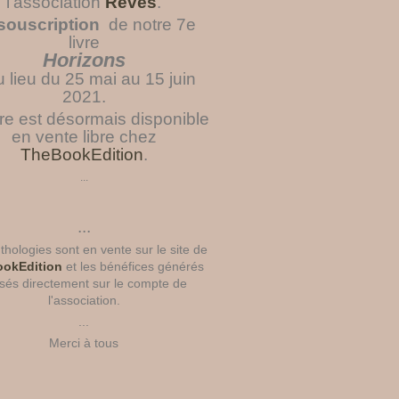
l'association
Rêves
.
souscription
de notre 7e
livre
Horizons
u lieu du 25 mai au 15 juin
2021.
vre est désormais disponible
en vente libre chez
TheBookEdition
.
...
...
hologies sont en vente sur le site de
okEdition
et les bénéfices générés
sés directement sur le compte de
l'association.
...
Merci à tous