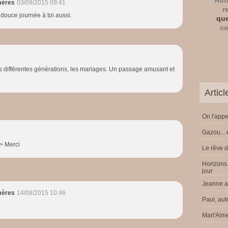
Aut
mères
03/09/2015 09:41
r
t douce journée à toi aussi.
que
co
es différentes générations, les mariages. Un passage amusant et
Artic
On l'appe
Gazou... 
/> Merci
Le rêve d
Horizons.
jour
Jeanne a 
mères
14/08/2015 10:46
Paul, aut
Marl'Aime