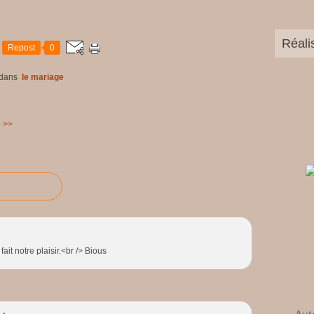
Réali
Repost
0
dans
le mariage
o >>
fait notre plaisir.<br /> Bious