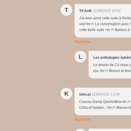
T
Tit'Anik
11/08/2015 16:52
J'ai bien aimé cette suite à l'his
vrai<br /> La conversation avec 
cette belle suite <br /> Baisers à
Répondre
L
Les anthologies éphé
Le dessin de Cri nous y a
plu.<br /> Bisous et do
K
kimcat
11/08/2015 13:59
Coucou Dame Quichottine<br /> J'a
Célia et Gaston...<br /> Bisous<
Répondre