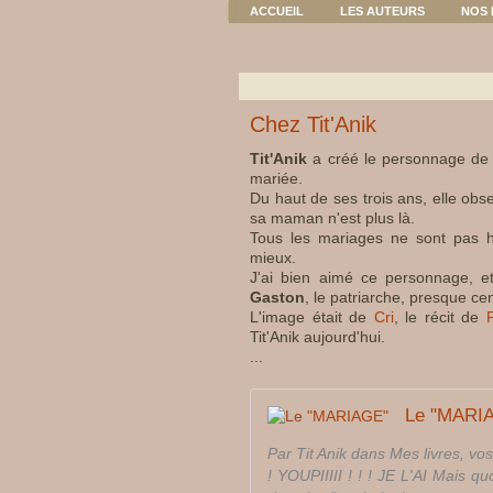
ACCUEIL
LES AUTEURS
NOS 
Chez Tit'Anik
Tit'Anik
a créé le personnage d
mariée.
Du haut de ses trois ans, elle ob
sa maman n'est plus là.
Tous les mariages ne sont pas h
mieux.
J'ai bien aimé ce personnage, et 
Gaston
, le patriarche, presque ce
L'image était de
Cri
, le récit de
P
Tit'Anik aujourd'hui.
...
Le "MARI
Par Tit Anik dans Mes livres, vos
! YOUPIIIII ! ! ! JE L'AI Mais q