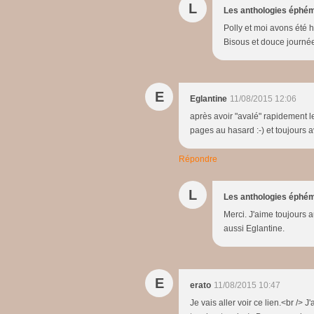
L
Les anthologies éphé
Polly et moi avons été h
Bisous et douce journé
E
Eglantine
11/08/2015 12:06
après avoir "avalé" rapidement le 
pages au hasard :-) et toujours a
Répondre
L
Les anthologies éphé
Merci. J'aime toujours au
aussi Eglantine.
E
erato
11/08/2015 10:47
Je vais aller voir ce lien.<br /> 