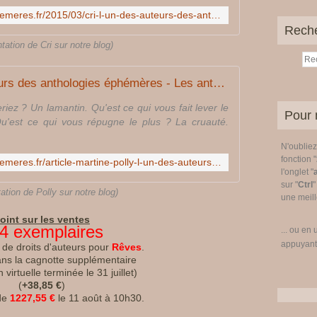
http://www.les-anthologies-ephemeres.fr/2015/03/cri-l-un-des-auteurs-des-anthologies-ephemeres.html
Rech
tation de Cri sur notre blog)
Martine Polly, l'un des auteurs des anthologies éphémères - Les anthologies éphémères
riez ? Un lamantin. Qu'est ce qui vous fait lever le
Pour 
u'est ce qui vous répugne le plus ? La cruauté.
N'oublie
fonction "
http://www.les-anthologies-ephemeres.fr/article-martine-polly-l-un-des-auteurs-des-anthologies-ephemeres-71066121.html
l'onglet "
sur "
Ctrl
"
ation de Polly sur notre blog)
une meille
oint sur les ventes
4 exemplaires
... ou en 
appuyant
de droits d'auteurs pour
Rêves
.
ns la cagnotte supplémentaire
 virtuelle terminée le 31 juillet)
(
+38,85 €
)
 de
1227,55 €
le 11 août à 10h30.