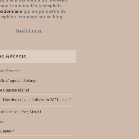
eurs
et
illustrateurs
du nouveau
ecueil sont invités à remplir le
stionnaire
qui me permettra de
mpléter leur page sur ce blog.
Merci à tous.
les Récents
lait Pastelle
elle s'appelait Solange
e Clarisse réalisé !
.. Nos deux rêves réalisés en 2021, mise à
réalisé son rêve, Merci !
eur
, auteur