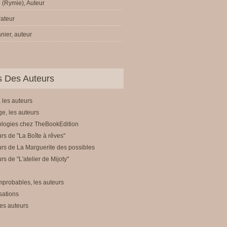
 (Rymie), Auteur
trateur
nier, auteur
ls Des Auteurs
 les auteurs
e, les auteurs
ologies chez TheBookEdition
rs de "La Boîte à rêves"
rs de La Marguerite des possibles
rs de "L'atelier de Mijoty"
mprobables, les auteurs
sations
es auteurs