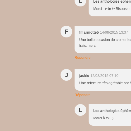
L
Les anthologies éphé
Merci. :)<br /> Bisous e
F
fmarmotte5
14/08/2015 13:37
Une belle occasion de croiser l
frais. merci
Répondre
J
jackie
12/08/2015 07:10
Une relecture très agréable.<br 
Répondre
L
Les anthologies éphé
Merci à toi. :)