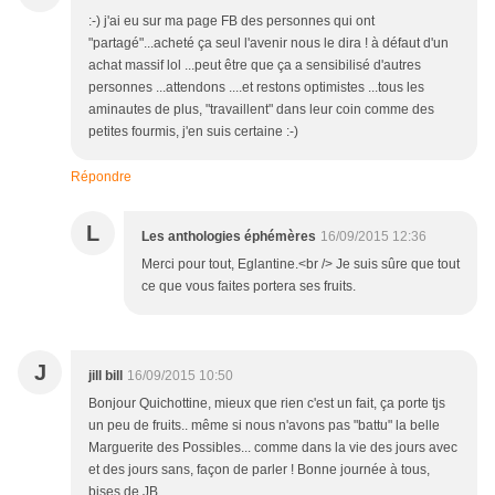
:-) j'ai eu sur ma page FB des personnes qui ont
"partagé"...acheté ça seul l'avenir nous le dira ! à défaut d'un
achat massif lol ...peut être que ça a sensibilisé d'autres
personnes ...attendons ....et restons optimistes ...tous les
aminautes de plus, "travaillent" dans leur coin comme des
petites fourmis, j'en suis certaine :-)
Répondre
L
Les anthologies éphémères
16/09/2015 12:36
Merci pour tout, Eglantine.<br /> Je suis sûre que tout
ce que vous faites portera ses fruits.
J
jill bill
16/09/2015 10:50
Bonjour Quichottine, mieux que rien c'est un fait, ça porte tjs
un peu de fruits.. même si nous n'avons pas "battu" la belle
Marguerite des Possibles... comme dans la vie des jours avec
et des jours sans, façon de parler ! Bonne journée à tous,
bises de JB