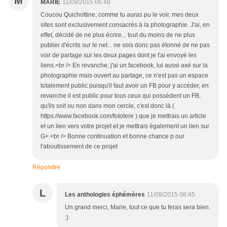
M
MARIE
11/09/2015 06:48
Coucou Quichottine, comme tu auras pu le voir, mes deux
sites sont exclusivement consacrés à la photographie. J'ai, en
effet, décidé de ne plus écrire... tout du moins de ne plus
publier d'écrits sur le net... ne sois donc pas étonné de ne pas
voir de partage sur les deux pages dont je t'ai envoyé les
liens.<br /> En revanche, j'ai un facebook, lui aussi axé sur la
photographie mais ouvert au partage, ce n'est pas un espace
totalement public puisqu'il faut avoir un FB pour y accéder, en
revanche il est public pour tous ceux qui possèdent un FB,
qu'ils soit ou non dans mon cercle, c'est donc là (
https://www.facebook.com/fototere ) que je mettrais un article
et un lien vers votre projet et je mettrais également un lien sur
G+.<br /> Bonne continuation et bonne chance p.our
l'aboutissement de ce projet
Répondre
L
Les anthologies éphémères
11/09/2015 08:45
Un grand merci, Marie, tout ce que tu feras sera bien.
:)