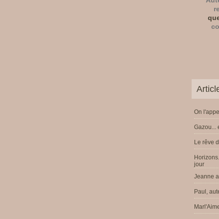
Aut
r
que
co
Artic
On l'appe
Gazou... 
Le rêve d
Horizons.
jour
Jeanne a 
Paul, aut
Marl'Aime