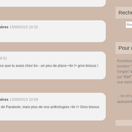
Rech
mères
15/09/2015 10:32
Pour 
09:51
N'oublie
ce que tu avais chez toi-- un peu de place-<br /> gros bisous !
fonction "
l'onglet "
sur "
Ctrl
"
une meille
... ou en 
mères
12/09/2015 10:59
appuyant
s de Parabole, mais plus de nos anthologies.<br /> Gros bisous