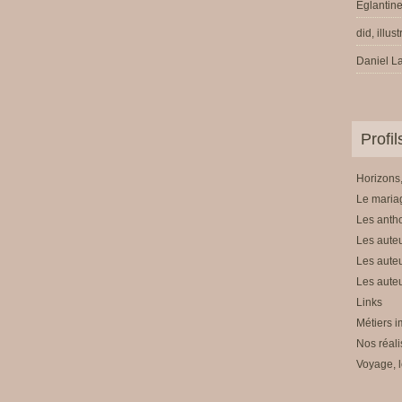
Eglantine
did, illus
Daniel La
Profi
Horizons,
Le mariag
Les anth
Les auteu
Les auteu
Les auteu
Links
Métiers i
Nos réali
Voyage, l