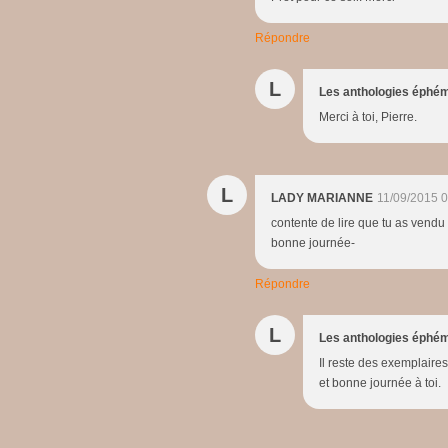
Répondre
L
Les anthologies éphé
Merci à toi, Pierre.
L
LADY MARIANNE
11/09/2015 
contente de lire que tu as vendu 
bonne journée-
Répondre
L
Les anthologies éphé
Il reste des exemplaire
et bonne journée à toi.