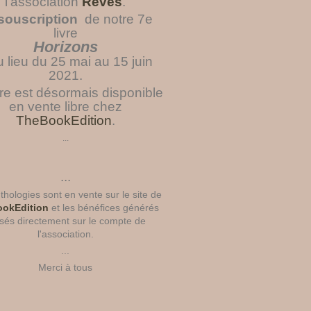
l'association
Rêves
.
souscription
de notre 7e
livre
Horizons
u lieu du 25 mai au 15 juin
2021.
vre est désormais disponible
en vente libre chez
TheBookEdition
.
...
...
hologies sont en vente sur le site de
okEdition
et les bénéfices générés
sés directement sur le compte de
l'association.
...
Merci à tous