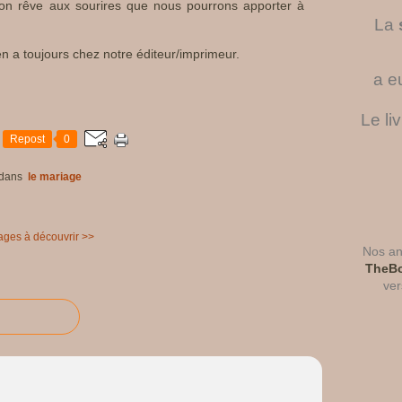
 on rêve aux sourires que nous pourrons apporter à
La
 en a toujours chez notre éditeur/imprimeur.
a e
Le li
Repost
0
dans
le mariage
ages à découvrir >>
Nos ant
TheBo
ver