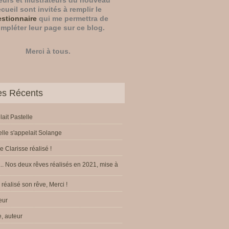
eurs
et
illustrateurs
du nouveau
ecueil sont invités à remplir le
stionnaire
qui me permettra de
mpléter leur page sur ce blog.
Merci à tous.
les Récents
lait Pastelle
elle s'appelait Solange
e Clarisse réalisé !
.. Nos deux rêves réalisés en 2021, mise à
réalisé son rêve, Merci !
eur
, auteur