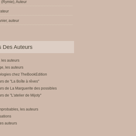
 (Rymie), Auteur
trateur
nier, auteur
ls Des Auteurs
 les auteurs
e, les auteurs
ologies chez TheBookEdition
rs de "La Boîte à rêves"
rs de La Marguerite des possibles
rs de "L'atelier de Mijoty"
mprobables, les auteurs
sations
es auteurs