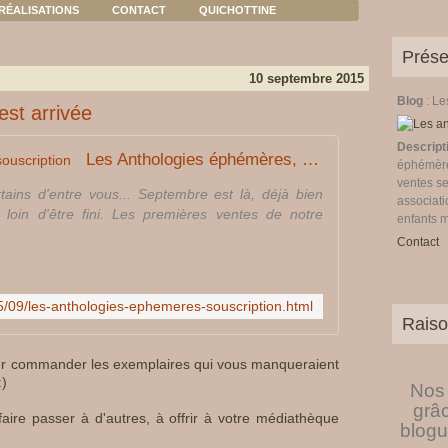
RÉALISATIONS
CONTACT
QUICHOTTINE
Prése
10 septembre 2015
Blog
: L
est arrivée
Descript
Les Anthologies éphémères, souscription
éphémères
ventes se
tains d'entre vous... Septembre est là, déjà bien
associati
t loin d'être fini. Les premières ventes de notre
enfants 
Contact
015/09/les-anthologies-ephemeres-souscription.html
Raiso
ur commander les exemplaires qui vous manqueraient
:)
Nos 
grâ
faire passer à d'autres, à offrir à votre médiathèque
blogu