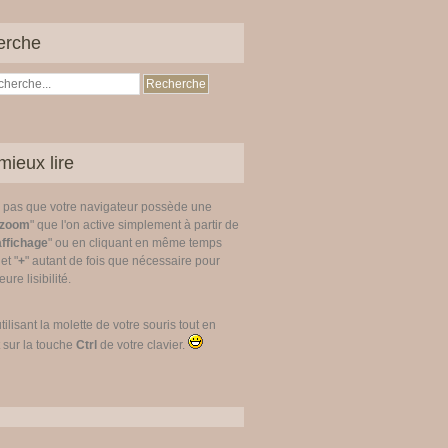
erche
mieux lire
z pas que votre navigateur possède une
zoom
" que l'on active simplement à partir de
affichage
" ou en cliquant en même temps
 et "
+
" autant de fois que nécessaire pour
ure lisibilité.
utilisant la molette de votre souris tout en
 sur la touche
Ctrl
de votre clavier.