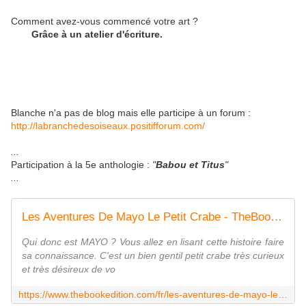
Comment avez-vous commencé votre art ?
Grâce à un atelier d'écriture.
Blanche n'a pas de blog mais elle participe à un forum :
http://labranchedesoiseaux.positifforum.com/
...
Participation à la 5e anthologie :
"
Babou et Titus
"
...
Les Aventures De Mayo Le Petit Crabe - TheBookEdition
Qui donc est MAYO ? Vous allez en lisant cette histoire faire
sa connaissance. C'est un bien gentil petit crabe très curieux
et très désireux de vo
https://www.thebookedition.com/fr/les-aventures-de-mayo-le-petit-crabe-p-104656.html