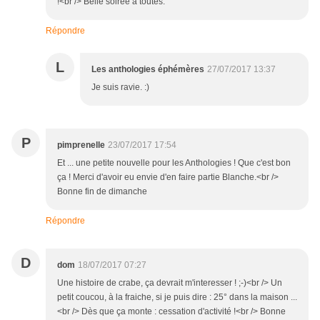
!<br /> Belle soirée à toutes.
Répondre
L
Les anthologies éphémères
27/07/2017 13:37
Je suis ravie. :)
P
pimprenelle
23/07/2017 17:54
Et ... une petite nouvelle pour les Anthologies ! Que c'est bon
ça ! Merci d'avoir eu envie d'en faire partie Blanche.<br />
Bonne fin de dimanche
Répondre
D
dom
18/07/2017 07:27
Une histoire de crabe, ça devrait m'interesser ! ;-)<br /> Un
petit coucou, à la fraiche, si je puis dire : 25° dans la maison ...
<br /> Dès que ça monte : cessation d'activité !<br /> Bonne