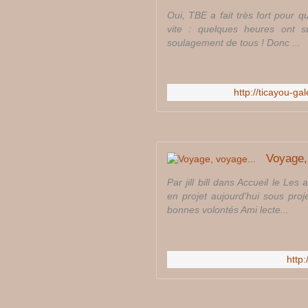
Oui, TBE a fait très fort pour qu
vite : quelques heures ont su
soulagement de tous ! Donc ...
http://ticayou-ga
Voyage,
Par jill bill dans Accueil le L
en projet aujourd'hui sous proj
bonnes volontés Ami lecte...
http