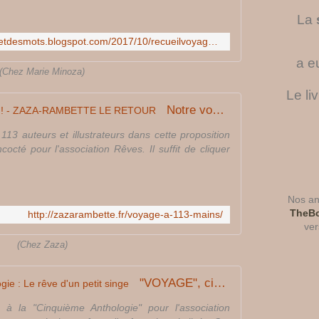
La
http://marie-aupaysdesimagesetdesmots.blogspot.com/2017/10/recueilvoyage.html
a e
(Chez Marie Minoza)
Le li
Notre voyage à 113 mains... !!! - ZAZA-RAMBETTE LE RETOUR
113 auteurs et illustrateurs dans cette proposition
octé pour l'association Rêves. Il suffit de cliquer
Nos ant
TheBo
http://zazarambette.fr/voyage-a-113-mains/
ver
(Chez Zaza)
"VOYAGE", cinquième anthologie : Le rêve d'un petit singe
pé à la "Cinquième Anthologie" pour l'association