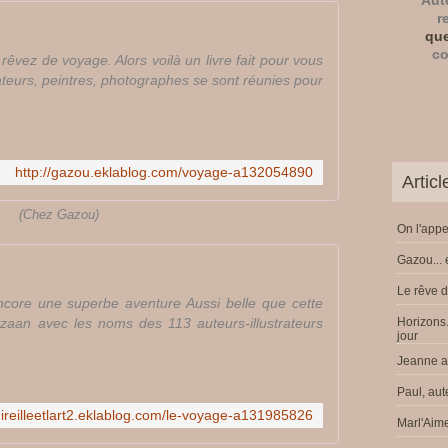
Aut
r
que
co
rêvez de voyage. Alors voilà un livre fait pour vous
teurs, peintres, photographes se sont réunies pour
http://gazou.eklablog.com/voyage-a132054890
Artic
(Chez Gazou)
On l'appe
Gazou... 
Le rêve d
Encore une superbe aventure Aussi belle que cette
zaan avec les noms des 113 auteurs-illustrateurs
Horizons.
jour
Jeanne a 
Paul, aut
mireilleetlart2.eklablog.com/le-voyage-a131985826
Marl'Aime