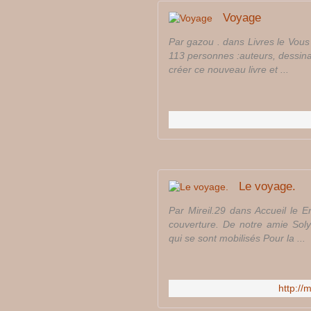
Voyage
Par gazou . dans Livres le Vous 
113 personnes :auteurs, dessina
créer ce nouveau livre et ...
Le voyage.
Par Mireil.29 dans Accueil le 
couverture. De notre amie Soly
qui se sont mobilisés Pour la ...
http://