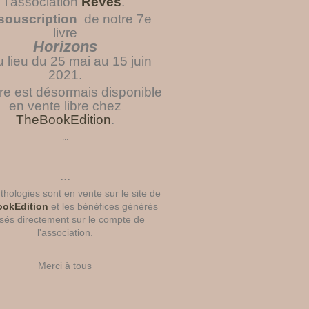
l'association
Rêves
.
souscription
de notre 7e
livre
Horizons
u lieu du 25 mai au 15 juin
2021.
vre est désormais disponible
en vente libre chez
TheBookEdition
.
...
...
hologies sont en vente sur le site de
okEdition
et les bénéfices générés
sés directement sur le compte de
l'association.
...
Merci à tous