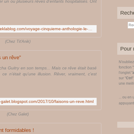
er un ou plusieurs rêves d'enfants hospitalisés. Ont
Rech
http://l-univers-de-francianipat.eklablog.com/voyage-cinquieme-anthologie-le-reve-d-un-petit-singe-a131993542
(Chez Tit'Anik)
Pour 
s un rêve"
N'oublie
fonction "
cha Guitry en son temps... Mais ce rêve était basé
l'onglet "
ce n'était qu'une illusion. Rêver, vraiment, c'est
sur "
Ctrl
"
une meille
... ou en 
ou-galet.blogspot.com/2017/10/faisons-un-reve.html
appuyant
(Chez Galet)
nt formidables !