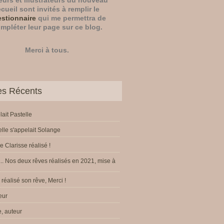
eurs
et
illustrateurs
du nouveau
ecueil sont invités à remplir le
stionnaire
qui me permettra de
mpléter leur page sur ce blog.
Merci à tous.
les Récents
lait Pastelle
elle s'appelait Solange
e Clarisse réalisé !
.. Nos deux rêves réalisés en 2021, mise à
réalisé son rêve, Merci !
eur
, auteur