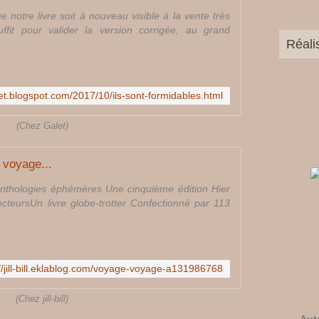
e notre livre soit à nouveau visible à la vente très
ffit pour valider la version corrigée, au grand
Réali
let.blogspot.com/2017/10/ils-sont-formidables.html
(Chez Galet)
 voyage...
es anthologies éphémères Une cinquième édition Hier
ecteursUn livre globe-trotter Confectionné par 113
://jill-bill.eklablog.com/voyage-voyage-a131986768
(Chez jill-bill)