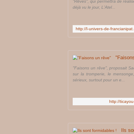
"Rêves", qui permettra de réalis
déjà vu le jour, L'Atel...
"Faison
"Faisons un rêve", proposait Sa
sur la tromperie, le mensonge, 
sérieux, surtout pour un e...
http://ticay
Ils so