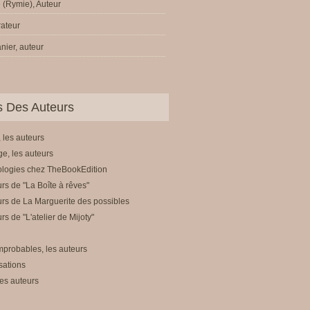
 (Rymie), Auteur
trateur
écrit pour réaliser les rêves d'enfants malades - Les potins 
nier, auteur
ls Des Auteurs
 les auteurs
e, les auteurs
ologies chez TheBookEdition
rs de "La Boîte à rêves"
rs de La Marguerite des possibles
rs de "L'atelier de Mijoty"
mprobables, les auteurs
sations
es auteurs