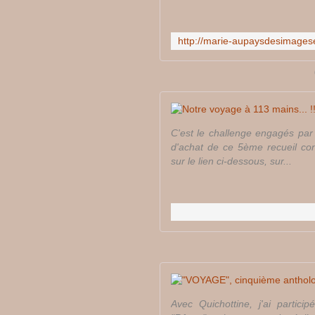
C'est le challenge engagés par 
d'achat de ce 5ème recueil conc
sur le lien ci-dessous, sur...
Avec Quichottine, j'ai partici