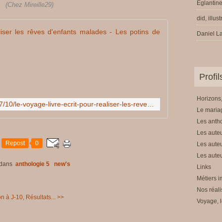
Eglantine
(Chez Mireille29)
did, illus
Voyage : livre 
Daniel La
N
o
u
Profi
s
n
o
Horizons,
http://ionard.over-blog.org/2017/10/le-voyage-livre-ecrit-pour-realiser-les-reves-d-enfants-malades.html
u
Le mariag
s
Les anth
s
Les auteu
o
Repost
0
Les auteu
m
Les auteu
m
dans
anthologie 5
new's
e
Links
s
Métiers i
m
Nos réali
i
n à J-10, Résultats... >>
Voyage, l
s
à