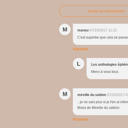
Ajouter un commentaire
M
manou
07/10/2017 11:22
C'est superbe que cela se passe 
Répondre
L
Les anthologies éphé
Merci à vous tous.
M
mireille du sablon
07/10/2017 0
...je ne sais plus si je t'en ai i
Bises de Mireille du sablon
Répondre