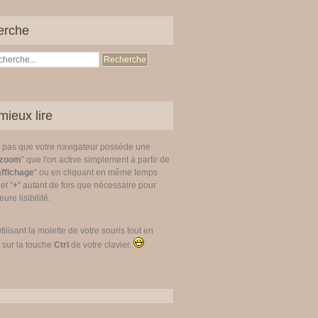
erche
mieux lire
z pas que votre navigateur possède une
zoom
" que l'on active simplement à partir de
affichage
" ou en cliquant en même temps
 et "
+
" autant de fois que nécessaire pour
ure lisibilité.
utilisant la molette de votre souris tout en
 sur la touche
Ctrl
de votre clavier.