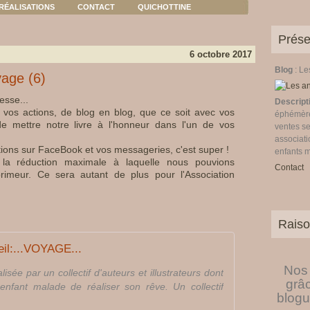
RÉALISATIONS
CONTACT
QUICHOTTINE
Prése
6 octobre 2017
Blog
: L
oyage (6)
esse...
Descript
 vos actions, de blog en blog, que ce soit avec vos
éphémères
de mettre notre livre à l'honneur dans l'un de vos
ventes se
associati
ions sur FaceBook et vos messageries, c'est super !
enfants 
e la réduction maximale à laquelle nous pouvions
Contact
primeur. Ce sera autant de plus pour l'Association
Raiso
il:...VOYAGE...
Nos 
lisée par un collectif d'auteurs et illustrateurs dont
grâ
enfant malade de réaliser son rêve. Un collectif
blogu