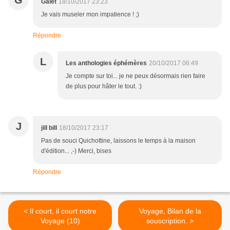
G
Galet
18/10/2017 23:23
Je vais museler mon impatience ! ;)
Répondre
L
Les anthologies éphémères
20/10/2017 06:49
Je compte sur toi... je ne peux désormais rien faire
de plus pour hâter le tout. :)
J
jill bill
18/10/2017 23:17
Pas de souci Quichottine, laissons le temps à la maison
d'édition... ,-) Merci, bises
Répondre
< Il court, il court notre
Voyage, Bilan de la
Voyage (10)
souscription. >