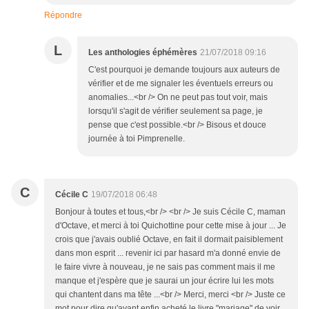
Répondre
L
Les anthologies éphémères
21/07/2018 09:16
C'est pourquoi je demande toujours aux auteurs de
vérifier et de me signaler les éventuels erreurs ou
anomalies...<br /> On ne peut pas tout voir, mais
lorsqu'il s'agit de vérifier seulement sa page, je
pense que c'est possible.<br /> Bisous et douce
journée à toi Pimprenelle.
C
Cécile C
19/07/2018 06:48
Bonjour à toutes et tous,<br /> <br /> Je suis Cécile C, maman
d'Octave, et merci à toi Quichottine pour cette mise à jour ... Je
crois que j'avais oublié Octave, en fait il dormait paisiblement
dans mon esprit ... revenir ici par hasard m'a donné envie de
le faire vivre à nouveau, je ne sais pas comment mais il me
manque et j'espère que je saurai un jour écrire lui les mots
qui chantent dans ma tête ...<br /> Merci, merci <br /> Juste ce
mot pour dire qu'ayant enfin acheté le livre "mariage" de voir