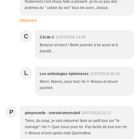
finalement c'est chose faite à présent...je lis un peu des
poèmes du " cahier du soir" tous les soirs...bisous
Répondre
C
Cécile C
31/07/2018 14:45
Bonjour et merci ! Belle journée à toi aussi et à
bientôt ...
L
Les anthologies éphémères
21/07/2018 09:16
Merci, Manou, pour tout.<br /> Bisous et douce
journée.
P
pimprenelle - entrebrumetsoleil
19/07/2018 15:12
Tiens, du coup, je vais retourner faire un petit tour sur "le
mariage".<br /> Quel souci pour toi. Pas facile de tout voir.<br
/> Bisous et bon après-midi Quichottine