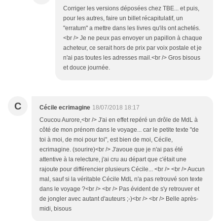
Corriger les versions déposées chez TBE... et puis,
pour les autres, faire un billet récapitulatif, un
"erratum" a mettre dans les livres qu'ils ont achetés.
<br /> Je ne peux pas envoyer un papillon à chaque
acheteur, ce serait hors de prix par voix postale et je
n'ai pas toutes les adresses mail.<br /> Gros bisous
et douce journée.
C
Cécile ecrimagine
18/07/2018 18:17
Coucou Aurore,<br /> J'ai en effet repéré un drôle de MdL à
côté de mon prénom dans le voyage... car le petite texte "de
toi à moi, de moi pour toi", est bien de moi, Cécile,
ecrimagine. (sourire)<br /> J'avoue que je n'ai pas été
attentive à la relecture, j'ai cru au départ que c'était une
rajoute pour différencier plusieurs Cécile... <br /> <br /> Aucun
mal, sauf si la véritable Cécile MdL n'a pas retrouvé son texte
dans le voyage ?<br /> <br /> Pas évident de s'y retrouver et
de jongler avec autant d'auteurs ;-)<br /> <br /> Belle après-
midi, bisous