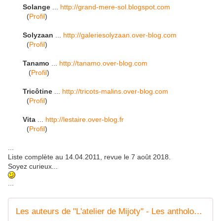
Solange
...
http://grand-mere-sol.blogspot.com
(
Profil
)
Solyzaan
...
http://galeriesolyzaan.over-blog.com
(
Profil
)
Tanamo
...
http://tanamo.over-blog.com
(
Profil
)
Tricôtine
...
http://tricots-malins.over-blog.com
(
Profil
)
Vita
...
http://lestaire.over-blog.fr
(
Profil
)
...
Liste complète au 14.04.2011, revue le 7 août 2018.
Soyez curieux...
...
Les auteurs de "L'atelier de Mijoty" - Les anthologies éphémères