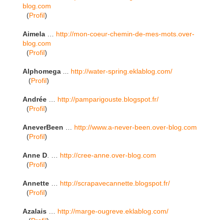
blog.com
(
Profil
)
Aimela
…
http://mon-coeur-chemin-de-mes-mots.over-
blog.com
(
Profil
)
Alphomega
...
http://water-spring.eklablog.com/
(
Profil
)
Andrée
…
http://pamparigouste.blogspot.fr/
(
Profil
)
AneverBeen
…
http://www.a-never-been.over-blog.com
(
Profil
)
Anne D
. …
http://cree-anne.over-blog.com
(
Profil
)
Annette
…
http://scrapavecannette.blogspot.fr/
(
Profil
)
Azalais
…
http://marge-ougreve.eklablog.com/