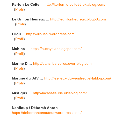
Kerfon Le Celte
...
http://kerfon-le-celte56.eklablog.com/
(
Profil
)
Le Grillon Heureux
...
http://legrillonheureux.blog50.com
(
Profil
)
Lilou
...
https://lilousol.wordpress.com/
(
Profil
)
Mahina
…
https://aucayolar.blogspot.com/
(
Profil
)
Marine D
…
http://dans-les-voiles.over-blog.com
(
Profil
)
Martine du JdV
…
http://les-jeux-du-vendredi.eklablog.com/
(
Profil
)
Mistigris
…
http://lacasafleurie.eklablog.com/
(
Profil
)
Naniloup / Déborah Anton
...
https://deboraantonauteur.wordpress.com/