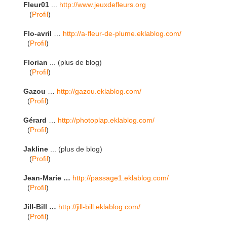
Fleur01
...
http://www.jeuxdefleurs.org
(
Profil
)
Flo-avril
…
http://a-fleur-de-plume.eklablog.com/
(
Profil
)
Florian
... (plus de blog)
(
Profil
)
Gazou
…
http://gazou.eklablog.com/
(
Profil
)
Gérard
…
http://photoplap.eklablog.com/
(
Profil
)
Jakline
... (plus de blog)
(
Profil
)
Jean-Marie
…
http://passage1.eklablog.com/
(
Profil
)
Jill-Bill
…
http://jill-bill.eklablog.com/
(
Profil
)