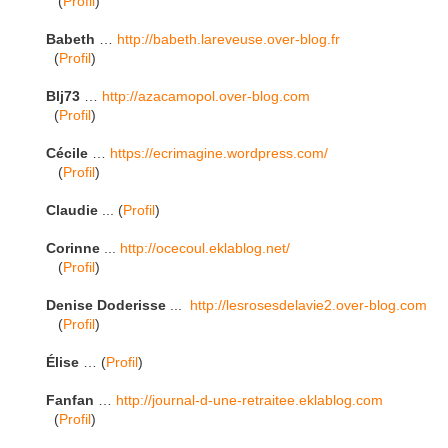
(
Profil
)
Babeth
…
http://babeth.lareveuse.over-blog.fr
(
Profil
)
Blj73
…
http://azacamopol.over-blog.com
(
Profil
)
Cécile
…
https://ecrimagine.wordpress.com/
(
Profil
)
Claudie
... (
Profil
)
Corinne
...
http://ocecoul.eklablog.net/
(
Profil
)
Denise Doderisse
...
http://lesrosesdelavie2.over-blog.com
(
Profil
)
Élise
… (
Profil
)
Fanfan
…
http://journal-d-une-retraitee.eklablog.com
(
Profil
)