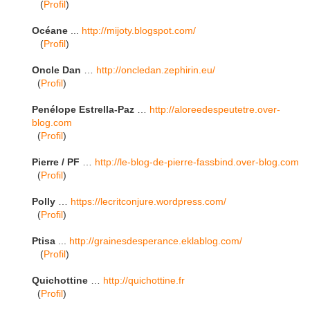
(
Profil
)
Océane
...
http://mijoty.blogspot.com/
(
Profil
)
Oncle Dan
…
http://oncledan.zephirin.eu/
(
Profil
)
Penélope Estrella-Paz
…
http://aloreedespeutetre.over-
blog.com
(
Profil
)
Pierre
/ PF
…
http://le-blog-de-pierre-fassbind.over-blog.com
(
Profil
)
Polly
…
https://lecritconjure.wordpress.com/
(
Profil
)
Ptisa
...
http://grainesdesperance.eklablog.com/
(
Profil
)
Quichottine
…
http://quichottine.fr
(
Profil
)