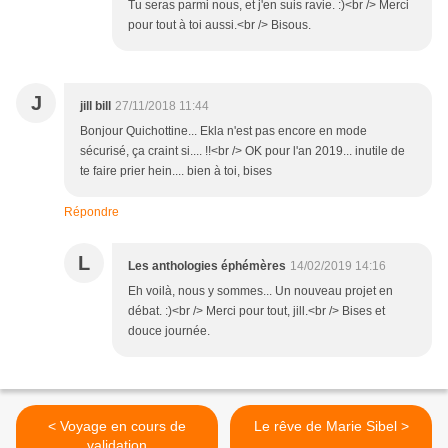
Tu seras parmi nous, et j'en suis ravie. :)<br /> Merci
pour tout à toi aussi.<br /> Bisous.
J
jill bill
27/11/2018 11:44
Bonjour Quichottine... Ekla n'est pas encore en mode
sécurisé, ça craint si.... !!<br /> OK pour l'an 2019... inutile de
te faire prier hein.... bien à toi, bises
Répondre
L
Les anthologies éphémères
14/02/2019 14:16
Eh voilà, nous y sommes... Un nouveau projet en
débat. :)<br /> Merci pour tout, jill.<br /> Bises et
douce journée.
< Voyage en cours de
Le rêve de Marie Sibel >
validation