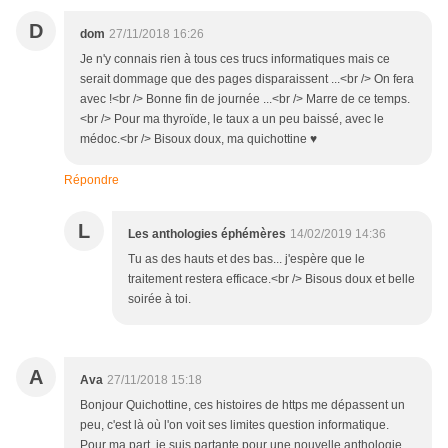
D
dom
27/11/2018 16:26
Je n'y connais rien à tous ces trucs informatiques mais ce
serait dommage que des pages disparaissent ...<br /> On fera
avec !<br /> Bonne fin de journée ...<br /> Marre de ce temps.
<br /> Pour ma thyroïde, le taux a un peu baissé, avec le
médoc.<br /> Bisoux doux, ma quichottine ♥
Répondre
L
Les anthologies éphémères
14/02/2019 14:36
Tu as des hauts et des bas... j'espère que le
traitement restera efficace.<br /> Bisous doux et belle
soirée à toi.
A
Ava
27/11/2018 15:18
Bonjour Quichottine, ces histoires de https me dépassent un
peu, c'est là où l'on voit ses limites question informatique.
Pour ma part, je suis partante pour une nouvelle anthologie.