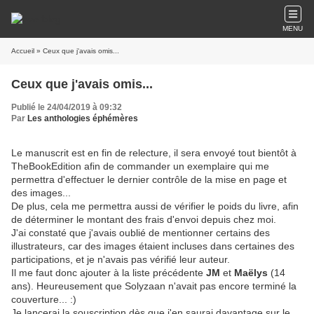
MENU
Accueil
» Ceux que j'avais omis...
Ceux que j'avais omis...
Publié le 24/04/2019 à 09:32
Par
Les anthologies éphémères
Le manuscrit est en fin de relecture, il sera envoyé tout bientôt à
TheBookEdition afin de commander un exemplaire qui me
permettra d'effectuer le dernier contrôle de la mise en page et
des images...
De plus, cela me permettra aussi de vérifier le poids du livre, afin
de déterminer le montant des frais d'envoi depuis chez moi.
J'ai constaté que j'avais oublié de mentionner certains des
illustrateurs, car des images étaient incluses dans certaines des
participations, et je n'avais pas vérifié leur auteur.
Il me faut donc ajouter à la liste précédente
JM
et
Maëlys
(14
ans). Heureusement que Solyzaan n'avait pas encore terminé la
couverture... :)
Je lancerai la souscription dès que j'en saurai davantage sur le