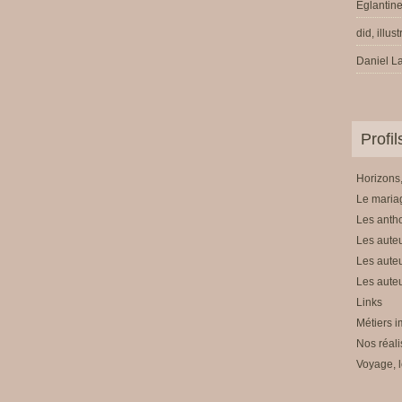
Eglantine
did, illus
Daniel La
Profi
Horizons,
Le mariag
Les anth
Les auteu
Les auteu
Les auteu
Links
Métiers i
Nos réali
Voyage, l