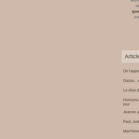
Aut
r
que
co
Artic
On l'appe
Gazou... 
Le rêve d
Horizons.
jour
Jeanne a 
Paul, aut
Marl'Aime