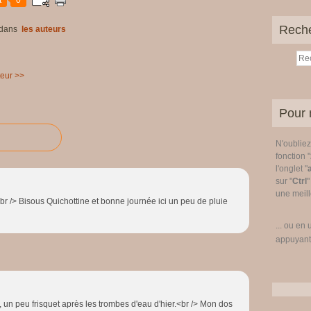
t
0
Rech
dans
les auteurs
teur >>
Pour 
N'oublie
fonction "
l'onglet "
sur "
Ctrl
"
une meille
) <br /> Bisous Quichottine et bonne journée ici un peu de pluie
... ou en 
appuyant
di, un peu frisquet après les trombes d'eau d'hier.<br /> Mon dos