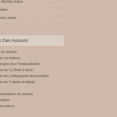
 (Rymie), Auteur
trateur
nier, auteur
ls Des Auteurs
 les auteurs
e, les auteurs
ologies chez TheBookEdition
rs de "La Boîte à rêves"
rs de La Marguerite des possibles
rs de "L'atelier de Mijoty"
mprobables, les auteurs
sations
es auteurs