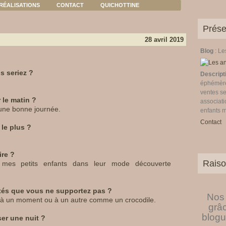
RÉALISATIONS
CONTACT
QUICHOTTINE
Prése
28 avril 2019
Blog
: L
s seriez ?
Descript
éphémères
ventes se
 le matin ?
associati
une bonne journée.
enfants 
Contact
le plus ?
ire ?
Raiso
 mes petits enfants dans leur mode découverte
ités que vous ne supportez pas ?
Nos 
t à un moment ou à un autre comme un crocodile.
grâ
blogu
er une nuit ?