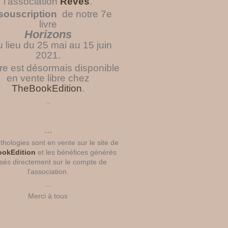
l'association
Rêves
.
souscription
de notre 7e
livre
Horizons
u lieu du 25 mai au 15 juin
2021.
vre est désormais disponible
en vente libre chez
TheBookEdition
.
...
...
hologies sont en vente sur le site de
okEdition
et les bénéfices générés
sés directement sur le compte de
l'association.
...
Merci à tous