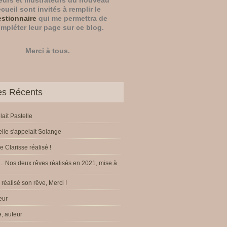
eurs
et
illustrateurs
du nouveau
ecueil sont invités à remplir le
stionnaire
qui me permettra de
mpléter leur page sur ce blog.
Merci à tous.
les Récents
lait Pastelle
elle s'appelait Solange
e Clarisse réalisé !
.. Nos deux rêves réalisés en 2021, mise à
réalisé son rêve, Merci !
eur
, auteur