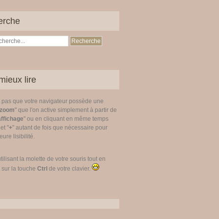
erche
mieux lire
z pas que votre navigateur possède une
zoom
" que l'on active simplement à partir de
affichage
" ou en cliquant en même temps
 et "
+
" autant de fois que nécessaire pour
ure lisibilité.
utilisant la molette de votre souris tout en
 sur la touche
Ctrl
de votre clavier.