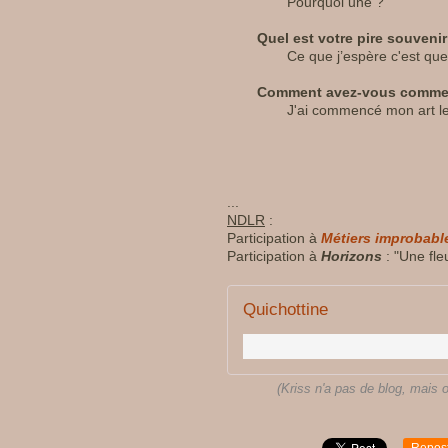
Pourquoi une ?
Quel est votre pire souvenir
Ce que j’espère c'est que 
Comment avez-vous commen
J'ai commencé mon art le j
...
NDLR
:
Participation à
Métiers improbabl
Participation à
Horizons
: "Une fle
Quichottine
(Kriss n'a pas de blog, mais o