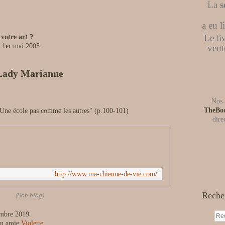
La
s
a eu 
Le li
otre art ?
e 1er mai 2005.
vent
Lady Marianne
Nos 
TheBo
Une école pas comme les autres" (p.100-101)
dire
http://www.ma-chienne-de-vie.com/
Reche
(Son blog)
embre 2019.
son amie
Violette
.