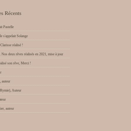
es Récents
it Pastelle
le s'appelait Solange
Clarisse réalisé !
. Nos deux rêves réalisés en 2021, mise à jour
alisé son rêve, Merci !
ur
 auteur
(Rymie), Auteur
ateur
ier, auteur