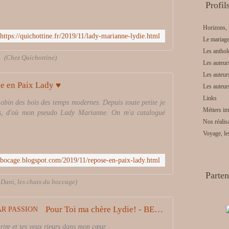
Profil
Horizons, 
https://quichottine.fr/2019/11/lady-marianne-lydie.html
Le mariage
Les antho
(Chez Quichottine)
Les auteur
Les auteur
e en Paix Lady ♥
Les auteur
Links
Robin des bois des temps modernes. Depuis toute petite je
Métiers im
rtes, d'où mon pseudo Lady Marianne. On m'a catalogué
Nos réalis
Voyage, le
u-bocage.blogspot.com/2019/11/repose-en-paix-lady.html
Parten
 Dani, les chats du boccage)
Pour Toi ma chère Lydie! - BEJAR PASSION
ire et tes yeux rieurs dans mon cœur.