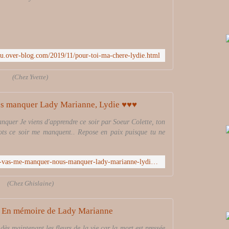
eau.over-blog.com/2019/11/pour-toi-ma-chere-lydie.html
(Chez Yvette)
s manquer Lady Marianne, Lydie ♥♥♥
quer Je viens d'apprendre ce soir par Soeur Colette, ton
 mots ce soir me manquent.. Repose en paix puisque tu ne
http://ghislaine53.eklablog.com/tu-vas-me-manquer-nous-manquer-lady-marianne-lydie-a177656400
(Chez Ghislaine)
En mémoire de Lady Marianne
dès maintenant les fleurs de la vie car la mort est pressée