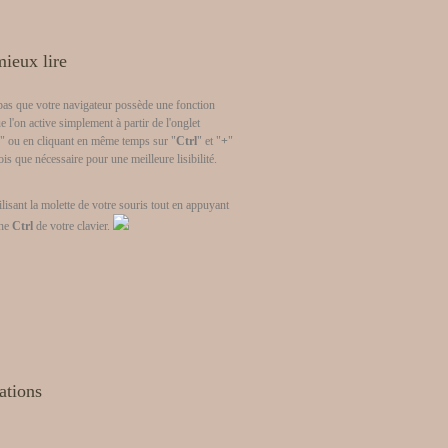
ieux lire
pas que votre navigateur possède une fonction
e l'on active simplement à partir de l'onglet
" ou en cliquant en même temps sur "
Ctrl
" et "
+
"
ois que nécessaire pour une meilleure lisibilité.
tilisant la molette de votre souris tout en appuyant
che
Ctrl
de votre clavier.
ations