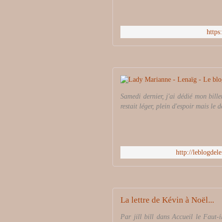
https
Samedi dernier, j'ai dédié mon bill
restait léger, plein d'espoir mais le 
http://leblogde
La lettre de Kévin à Noël...
Par jill bill dans Accueil le Faut-i