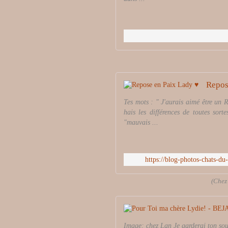
Repos
Tes mots : " J'aurais aimé être un 
hais les différences de toutes so
"mauvais ...
https://blog-photos-chats-d
(Chez
Image: chez Lan Je garderai ton sour