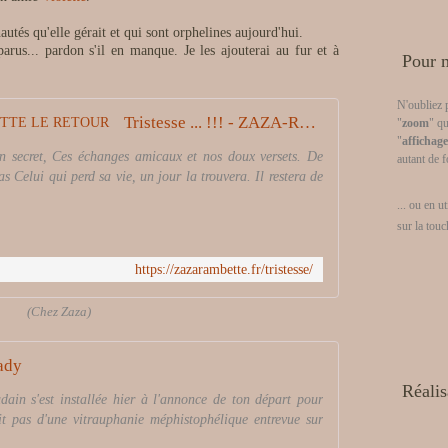
és qu'elle gérait et qui sont orphelines aujourd'hui.
us... pardon s'il en manque. Je les ajouterai au fur et à
Pour m
N'oubliez 
Tristesse ... !!! - ZAZA-RAMBETTE LE RETOUR
"
zoom
" qu
"
affichage
din secret, Ces échanges amicaux et nos doux versets. De
autant de f
ras Celui qui perd sa vie, un jour la trouvera. Il restera de
... ou en u
sur la tou
https://zazarambette.fr/tristesse/
(Chez Zaza)
ady
Réalis
udain s'est installée hier à l'annonce de ton départ pour
ait pas d'une vitrauphanie méphistophélique entrevue sur