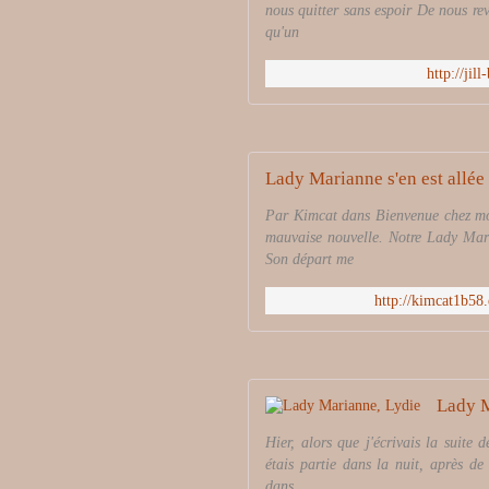
nous quitter sans espoir De nous revo
qu'un
http://jil
Lady Marianne s'en est allée
Par Kimcat dans Bienvenue chez moi
mauvaise nouvelle. Notre Lady Marian
Son départ me
http://kimcat1b58
Lady M
Hier, alors que j'écrivais la suite 
étais partie dans la nuit, après d
dans ...