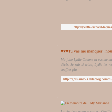
http://yvette-richard-lequ
♥♥♥Tu vas me manquer , nou
Ma jolie Lydie Comme tu vas me man
décès. Je suis si triste, Lydie les
souffres plu...
La vie n'est qu'un passage : Cueille 