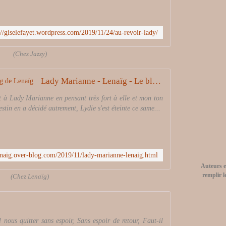
://giselefayet.wordpress.com/2019/11/24/au-revoir-lady/
(Chez Jazzy)
Lady Marianne - Lenaïg - Le blog de Lenaïg
et à Lady Marianne en pensant très fort à elle et mon ton
destin en a décidé autrement, Lydie s'est éteinte ce same...
lenaig.over-blog.com/2019/11/lady-marianne-lenaig.html
Auteurs
e
remplir l
(Chez Lenaïg)
l nous quitter sans espoir, Sans espoir de retour, Faut-il