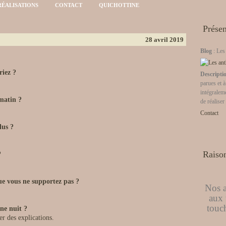
RÉALISATIONS
CONTACT
QUICHOTTINE
Présen
28 avril 2019
Blog
: Les
riez ?
Descripti
parues et à
intégraleme
 matin ?
de réaliser
Contact
lus ?
Raison
?
que vous ne supportez pas ?
Nos a
aux 
touch
ne nuit ?
r des explications.