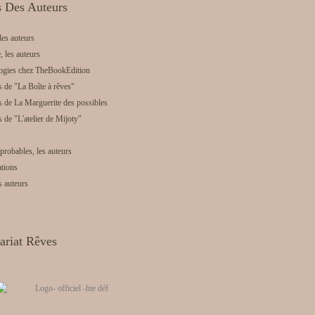
s Des Auteurs
les auteurs
, les auteurs
logies chez TheBookEdition
s de "La Boîte à rêves"
s de La Marguerite des possibles
s de "L'atelier de Mijoty"
probables, les auteurs
ations
s auteurs
ariat Rêves