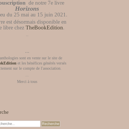
ouscription
de notre 7e livre
Horizons
lieu du 25 mai au 15 juin 2021.
vre est désormais disponible en
e libre chez
TheBookEdition
.
...
...
anthologies sont en vente sur le site de
okEdition
et les bénéfices générés versés
ctement sur le compte de l'association.
...
Merci à tous
rche