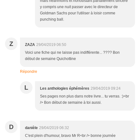
mais néanmoins et nonobstant parfaitement sincère
y compris une nuit passer avec le directeur de
Goldman Sachs pour l'utiliser à loisir comme
punching ball.
Z
ZAZA
29/04/2019 06:50
Voici une fiche qui ne laisse pas indifférente... ???? Bon
début de semaine Quichottine
Répondre
L
Les anthologies éphémères
29/04/2019 09:24
Ses pages non plus dans notre livre... tu verras. :)<br
/> Bon début de semaine à toi aussi.
D
danièle
29/04/2019 06:32
C'est plein d'humour, bravo Mr R<br /> bonne journée