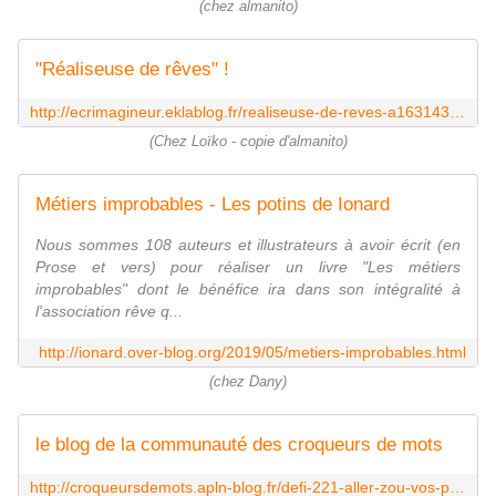
(chez almanito)
"Réaliseuse de rêves" !
http://ecrimagineur.eklablog.fr/realiseuse-de-reves-a163143666
(Chez Loïko - copie d'almanito)
Métiers improbables - Les potins de Ionard
Nous sommes 108 auteurs et illustrateurs à avoir écrit (en
Prose et vers) pour réaliser un livre "Les métiers
improbables" dont le bénéfice ira dans son intégralité à
l'association rêve q...
http://ionard.over-blog.org/2019/05/metiers-improbables.html
(chez Dany)
le blog de la communauté des croqueurs de mots
http://croqueursdemots.apln-blog.fr/defi-221-aller-zou-vos-participations/