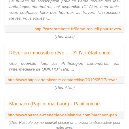
Le bulletin de souscription pour ce 6ème recueil des les-
anthologies-éphémères est disponible ICI Alors mes amis,
vous souhaitez faire des heureux au travers l'association
Rêves, vous voulez r...
http://zazarambette.fr/6eme-recueil-pour-reves/
(chez Zaza)
Rêver un impossible rêve... - Si l'art était conté...
Une nouvelle fois, les Anthologies Ephémères, par
l'intermédiaire de QUICHOTTINE,...
http://www.httpsilartetaitconte.com/archive/2019/05/17/rever-un-impossible-reve-6151743.html
(chez Alain)
Machaon (Papilio machaon) - Papilionidae
http://www.pascale-menetrier-delalandre.com/machaon-papilio-machaon-papilionidae-a159316308
(chez Pascale qui ne pouvait choisir un meilleur ambassadeur pour
notre livre)