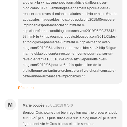
ajouter :<br /> http://monpetitjournaldicietdailleurs.over-
blog.com/2019/05/anthologies-ephemeres-pour-aider-a-
realiser-des-reves-d-enfants-malades.html<br /> https://marie-
aupaysdesimagesetdesmots.blogspot.com/2019/05/metiers-
improbablespour-lassociation.html<br />
http://laurefeerie.canalblog.com/archives/2019/05/20/373431
97.html<br /> http://pamparigouste.blogspot.com/2019/05/les-
anthologies-ephemeres-6.html<br /> http://almanito.over-
blog.com/2019/05/realiseuse-de-reves.html<br /> http://aigue-
marine.eklablog.com/un-recueil-en-vente-pour-realiser-un-
reve-d-enfant-a163316794<br /> http://eperluette.over-
blog.com/2019/05/pour-la-6e-fois-quichottine-de-la-
bibliotheque-au-jardin-a-orchestre-un-livre-choral-consacre-
cette-annee-aux-metiers-improbables.ht
Répondre
M
Marie poupée
20/05/2019 07:40
Bonjour Quichottine , j'ai bien reçu ton mail , je prépare la pub
sur FB où je suis plus suivie que sur le blog mais où je le ferai
également <br /> Gros bisous et belle semaine