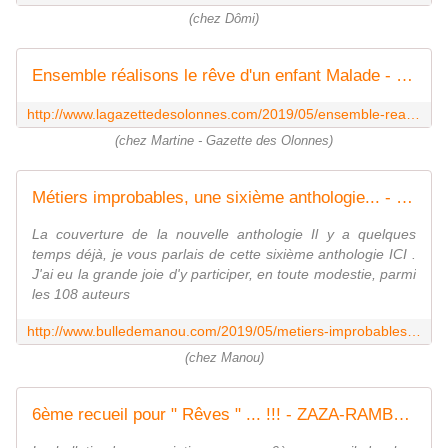
(chez Dômi)
Ensemble réalisons le rêve d'un enfant Malade - La Gazette des Olonnes
http://www.lagazettedesolonnes.com/2019/05/ensemble-realisons-le-reve-d-un-enfant-malade.html
(chez Martine - Gazette des Olonnes)
Métiers improbables, une sixième anthologie... - Dans la Bulle de Manou
La couverture de la nouvelle anthologie Il y a quelques
temps déjà, je vous parlais de cette sixième anthologie ICI .
J'ai eu la grande joie d'y participer, en toute modestie, parmi
les 108 auteurs
http://www.bulledemanou.com/2019/05/metiers-improbables-une-sixieme-anthologie.html
(chez Manou)
6ème recueil pour " Rêves " ... !!! - ZAZA-RAMBETTE LE RETOUR