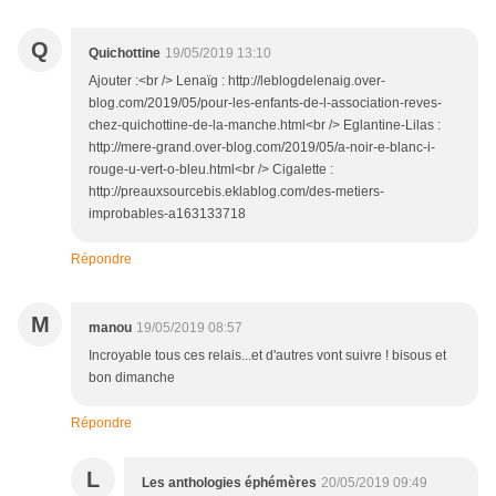
Q
Quichottine
19/05/2019 13:10
Ajouter :<br /> Lenaïg : http://leblogdelenaig.over-
blog.com/2019/05/pour-les-enfants-de-l-association-reves-
chez-quichottine-de-la-manche.html<br /> Eglantine-Lilas :
http://mere-grand.over-blog.com/2019/05/a-noir-e-blanc-i-
rouge-u-vert-o-bleu.html<br /> Cigalette :
http://preauxsourcebis.eklablog.com/des-metiers-
improbables-a163133718
Répondre
M
manou
19/05/2019 08:57
Incroyable tous ces relais...et d'autres vont suivre ! bisous et
bon dimanche
Répondre
L
Les anthologies éphémères
20/05/2019 09:49