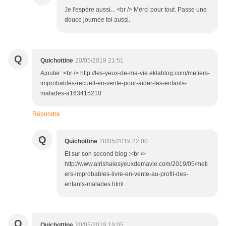
Je l'espère aussi... <br /> Merci pour tout. Passe une
douce journée toi aussi.
Q
Quichottine
20/05/2019 21:51
Ajouter :<br /> http://les-yeux-de-ma-vie.eklablog.com/metiers-
improbables-recueil-en-vente-pour-aider-les-enfants-
malades-a163415210
Répondre
Q
Quichottine
20/05/2019 22:00
Et sur son second blog :<br />
http://www.alrishalesyeuxdemavie.com/2019/05/meti
ers-improbables-livre-en-vente-au-profit-des-
enfants-malades.html
Q
Quichottine
20/05/2019 19:05