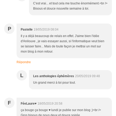
C'est vrai... et tout cela me touche énormément.<br />
Bisous et douce nouvelle semaine à toi.
P
Pastelle
19/05/2019 08:04
Il y a déjà beaucoup de relais en effet. J'aime bien l'idée
d'Anilouve , je vais essayer aussi, si l'informatique veut bien
se laisser faire... Mais de toute façon je mettrai un mot sur
mon blog à mon retour.
Répondre
L
Les anthologies éphémères
20/05/2019 09:48
Un grand merci à toi pour tout.
F
FéeLaure♥
18/05/2019 20:58
ça bouge ça bouge ♥ lundi je publie sur mon blog ;)<br />
Gros bisous de nous deux et douce soirée