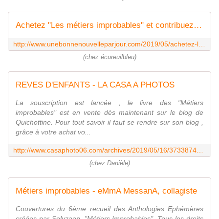
Achetez "Les métiers improbables" et contribuez à réaliser le rêve d'un enfant gravement malade... - Le blog de ecureuilbleu
http://www.unebonnenouvelleparjour.com/2019/05/achetez-les-metiers-improbables-et-contribuez-a-realiser-le-reve-d-un-enfant-gravement-malade.html
(chez écureuilbleu)
REVES D'ENFANTS - LA CASA A PHOTOS
La souscription est lancée , le livre des "Métiers
improbables" est en vente dès maintenant sur le blog de
Quichottine. Pour tout savoir il faut se rendre sur son blog ,
grâce à votre achat vo...
http://www.casaphoto06.com/archives/2019/05/16/37338744.html
(chez Danièle)
Métiers improbables - eMmA MessanA, collagiste
Couvertures du 6ème recueil des Anthologies Ephémères
créées par Solyzaan, "Métiers Improbables". Tous les droits