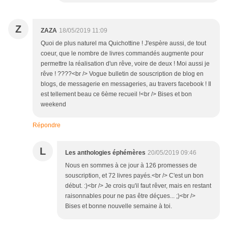
Z
ZAZA
18/05/2019 11:09
Quoi de plus naturel ma Quichottine ! J'espère aussi, de tout
coeur, que le nombre de livres commandés augmente pour
permettre la réalisation d'un rêve, voire de deux ! Moi aussi je
rêve ! ????<br /> Vogue bulletin de souscription de blog en
blogs, de messagerie en messageries, au travers facebook ! Il
est tellement beau ce 6ème recueil !<br /> Bises et bon
weekend
Répondre
L
Les anthologies éphémères
20/05/2019 09:46
Nous en sommes à ce jour à 126 promesses de
souscription, et 72 livres payés.<br /> C'est un bon
début. :)<br /> Je crois qu'il faut rêver, mais en restant
raisonnables pour ne pas être déçues... ;)<br />
Bises et bonne nouvelle semaine à toi.