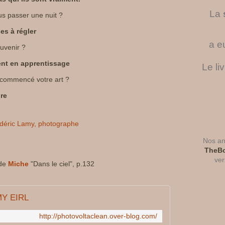
La
us passer une nuit ?
ses à régler
a e
ouvenir ?
ent en apprentissage
Le li
commencé votre art ?
re
Nos ant
TheBo
ver
 de
Miche
"Dans le ciel", p.132
Y EIRL
http://photovoltaclean.over-blog.com/