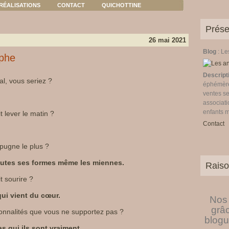
RÉALISATIONS
CONTACT
QUICHOTTINE
Prése
26 mai 2021
Blog
: L
aphe
Descript
al, vous seriez ?
éphémères
ventes se
associati
enfants 
t lever le matin ?
Contact
pugne le plus ?
outes ses formes même les miennes.
Raiso
t sourire ?
qui vient du cœur.
Nos 
grâ
sonnalités que vous ne supportez pas ?
blogu
s qui ils sont vraiment.