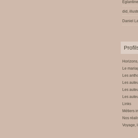
Eglantine
did, illus
Daniel La
Profi
Horizons,
Le mariag
Les anth
Les auteu
Les auteu
Les auteu
Links
Métiers i
Nos réali
Voyage, l