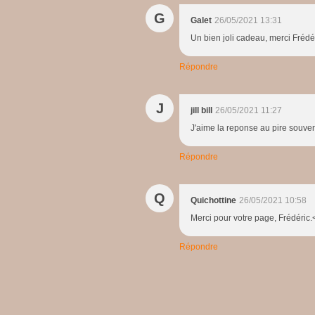
G
Galet
26/05/2021 13:31
Un bien joli cadeau, merci Frédér
Répondre
J
jill bill
26/05/2021 11:27
J'aime la reponse au pire souvenir
Répondre
Q
Quichottine
26/05/2021 10:58
Merci pour votre page, Frédéric.
Répondre