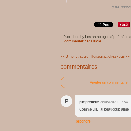
(Des photos
Published by Les anthologies éphémères
commenter cet article
…
<< Simonu, auteur
Horizons... chez vous >>
commentaires
Ajouter un commentaire
P
pimprenelle
26/05/2021 17:54
Comme Jill, j'ai beaucoup aimé l
Répondre