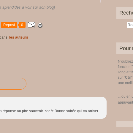
 splendides à voir sur son blog)
Rech
Repost
0
dans
les auteurs
Pour 
N'oublie
fonction "
l'onglet "
sur "
Ctrl
"
une meille
... ou en 
appuyant
a réponse au pire souvenir. <br /> Bonne soirée qui va arriver.