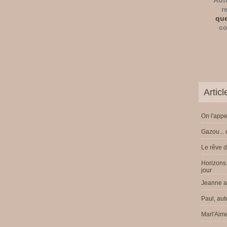
Aut
r
que
co
Artic
On l'appe
Gazou... 
Le rêve d
Horizons.
jour
Jeanne a 
Paul, aut
Marl'Aime