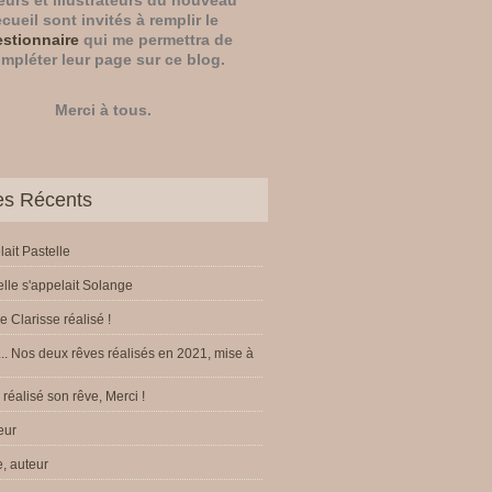
eurs
et
illustrateurs
du nouveau
ecueil sont invités à remplir le
stionnaire
qui me permettra de
mpléter leur page sur ce blog.
Merci à tous.
les Récents
lait Pastelle
elle s'appelait Solange
e Clarisse réalisé !
.. Nos deux rêves réalisés en 2021, mise à
réalisé son rêve, Merci !
eur
, auteur