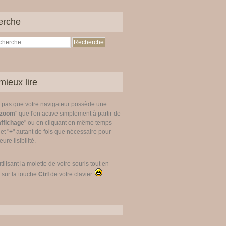
erche
mieux lire
z pas que votre navigateur possède une
zoom
" que l'on active simplement à partir de
affichage
" ou en cliquant en même temps
 et "
+
" autant de fois que nécessaire pour
ure lisibilité.
utilisant la molette de votre souris tout en
 sur la touche
Ctrl
de votre clavier.