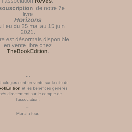
l'association
Rêves
.
souscription
de notre 7e
livre
Horizons
u lieu du 25 mai au 15 juin
2021.
vre est désormais disponible
en vente libre chez
TheBookEdition
.
...
...
hologies sont en vente sur le site de
okEdition
et les bénéfices générés
sés directement sur le compte de
l'association.
...
Merci à tous