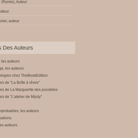
 (Rymie), Auteur
trateur
nier, auteur
ls Des Auteurs
 les auteurs
e, les auteurs
ologies chez TheBookEdition
rs de "La Boîte à rêves"
rs de La Marguerite des possibles
rs de "L'atelier de Mijoty"
mprobables, les auteurs
sations
es auteurs