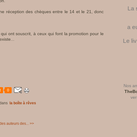
on
.
La
ne réception des chèques entre le 14 et le 21, donc
a e
qui ont souscrit, à ceux qui font la promotion pour le
existe...
Le li
Nos ant
t
0
TheBo
ver
dans
la boîte à rêves
 des auteurs des... >>