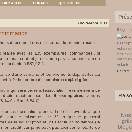
RÉALISATIONS
CONTACT
QUICHOTTINE
Prése
8 novembre 2011
Blog
: L
-commande...
ons doucement des mille euros du premier recueil.
Descript
éphémères
ait réalisé avec les 139 exemplaires "commandés", si
ventes se
onfirmées, ce dont je ne doute pas, la somme versée
associati
urd'hui égale à
931,02 €
.
enfants 
Contact
ence d'une semaine et les virements déjà portés au
tent à 40 le nombre d'exemplaires
déjà réglés
.
mum qui sera versé à l'association rêve s'élève à ce
Raiso
s droits d'auteur pour les
6 exemplaires
vendus
 (3,14 € x 6 = 18,84 €)
er que la souscription prendra fin le 21 novembre, que
Nos 
és pour encaissement le 22 et que je passerai
grâ
es de la souscription au plus tôt le 23 novembre (le
blogu
mon crédit, car je ne peux pas avancer la totalité de