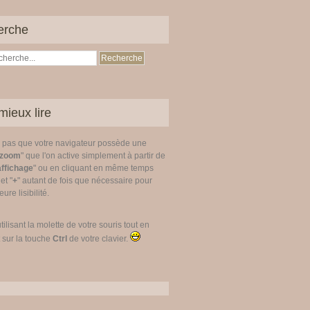
erche
mieux lire
z pas que votre navigateur possède une
zoom
" que l'on active simplement à partir de
affichage
" ou en cliquant en même temps
 et "
+
" autant de fois que nécessaire pour
ure lisibilité.
utilisant la molette de votre souris tout en
 sur la touche
Ctrl
de votre clavier.