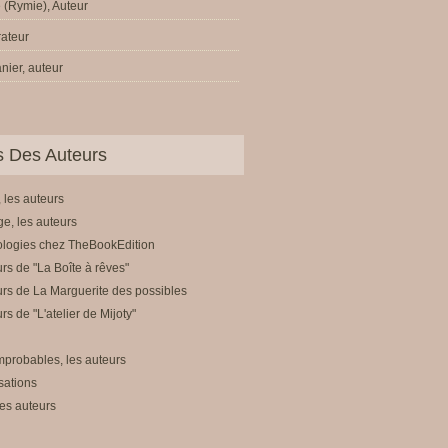
 (Rymie), Auteur
trateur
nier, auteur
ls Des Auteurs
 les auteurs
e, les auteurs
ologies chez TheBookEdition
rs de "La Boîte à rêves"
rs de La Marguerite des possibles
rs de "L'atelier de Mijoty"
mprobables, les auteurs
sations
es auteurs