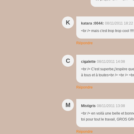
K
katara :0044:
08/11/2011 18:22
<br /> mais c'est trop trop cool !!
Répondre
C
cigalette
08/11/2011 14:08
<br /> C'est superbe,j'espère qu
à tous et à toutes<br /> <br /> <br
Répondre
M
Mistigris
08/11/2011 13:08
<br /> en voilà une belle et bonne
toi pour tout le travail, GROS GR
Répondre