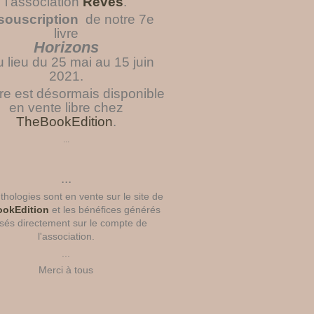
l'association
Rêves
.
souscription
de notre 7e
livre
Horizons
u lieu du 25 mai au 15 juin
2021.
vre est désormais disponible
en vente libre chez
TheBookEdition
.
...
...
hologies sont en vente sur le site de
okEdition
et les bénéfices générés
sés directement sur le compte de
l'association.
...
Merci à tous