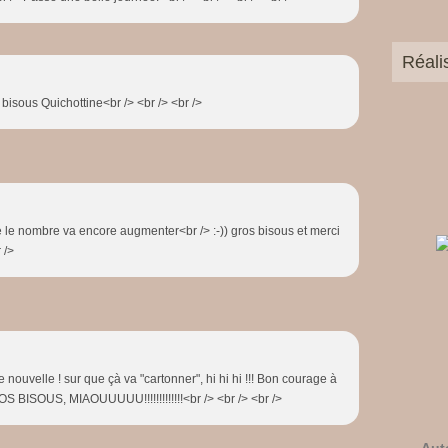
Réali
!! bisous Quichottine<br /> <br /> <br />
e le nombre va encore augmenter<br /> :-)) gros bisous et merci
 />
 nouvelle ! sur que çà va "cartonner", hi hi hi !!! Bon courage à
OS BISOUS, MIAOUUUUU!!!!!!!!!!!!!<br /> <br /> <br />