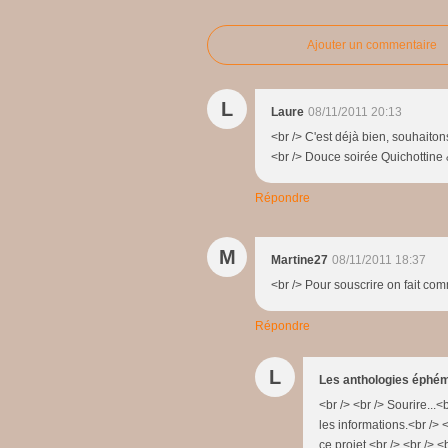
Ajouter un commentaire
L
Laure
08/11/2011 20:13
<br /> C'est déjà bien, souhaito
<br /> Douce soirée Quichottine 
Répondre
M
Martine27
08/11/2011 18:37
<br /> Pour souscrire on fait com
Répondre
L
Les anthologies éphé
<br /> <br /> Sourire...<
les informations.<br /> <
ce projet.<br /> <br /> <