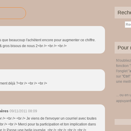
Rech
ns que beaucoup l'achètent encore pour augmenter ce chiffre.
& gros bisous de nous 2<br /> <br /> <br />
Pour 
N'oublie
fonction "
l'onglet "
sur "
Ctrl
"
une meille
ment déjà ?<br /> <br /> <br />
... ou en 
appuyant
mères
09/11/2011 08:09
br /> <br /> <br /> Je viens de t'envoyer un courriel avec toutes
br /> <br /> Merci pour ta participation et ton implication dans
br /> Passe une belle journée. <br /> <br /> <br /> <br />