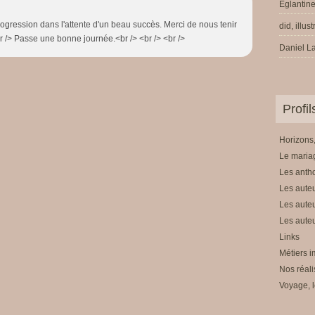
Eglantine
 progression dans l'attente d'un beau succès. Merci de nous tenir
did, illus
br /> Passe une bonne journée.<br /> <br /> <br />
Daniel La
Profi
Horizons,
Le mariag
Les anth
Les auteu
Les auteu
Les auteu
Links
Métiers i
Nos réali
Voyage, l