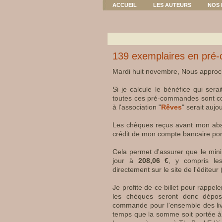
ACCUEIL
LES AUTEURS
NOS 
139 exemplaires en pré
Mardi huit novembre, Nous approch
Si je calcule le bénéfice qui ser
toutes ces
pré-commandes
sont c
à l'association "
Rêves
" serait aujo
Les chèques reçus avant mon abs
crédit de mon compte bancaire por
Cela permet d'assurer que le mini
jour à
208,06 €
, y compris le
directement sur le site de l'éditeur
Je profite de ce billet pour rappel
les chèques seront donc dépos
commande pour l'ensemble des livr
temps que la somme soit portée à 