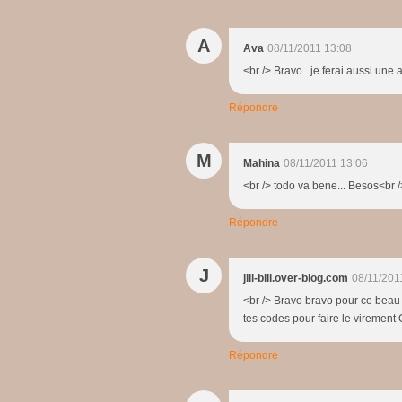
A
Ava
08/11/2011 13:08
<br /> Bravo.. je ferai aussi une 
Répondre
M
Mahina
08/11/2011 13:06
<br /> todo va bene... Besos<br /
Répondre
J
jill-bill.over-blog.com
08/11/201
<br /> Bravo bravo pour ce beau ré
tes codes pour faire le virement Q
Répondre