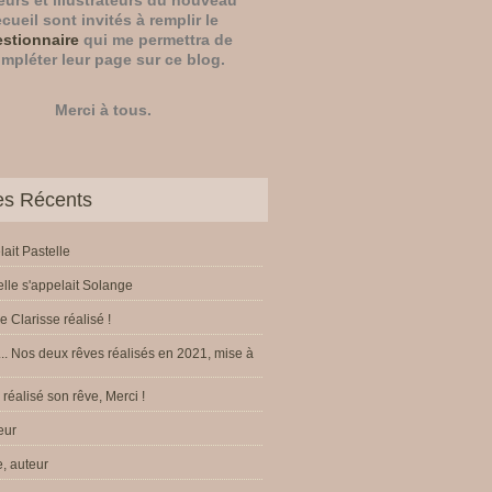
eurs
et
illustrateurs
du nouveau
ecueil sont invités à remplir le
stionnaire
qui me permettra de
mpléter leur page sur ce blog.
Merci à tous.
les Récents
lait Pastelle
elle s'appelait Solange
e Clarisse réalisé !
.. Nos deux rêves réalisés en 2021, mise à
réalisé son rêve, Merci !
eur
, auteur