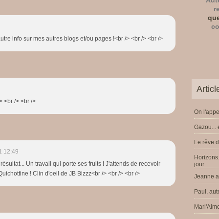
Aut
r
que
co
autre info sur mes autres blogs et/ou pages !<br /> <br /> <br />
Artic
> <br /> <br />
On l'appe
Gazou... 
Le rêve d
1 12:49
Horizons.
sultat... Un travail qui porte ses fruits ! J'attends de recevoir
jour
uichottine ! Clin d'oeil de JB Bizzz<br /> <br /> <br />
Jeanne a 
Paul, aut
Marl'Aime