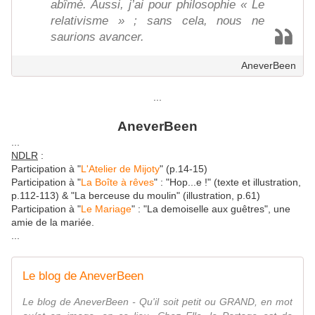
abîmé. Aussi, j’ai pour philosophie « Le
relativisme » ; sans cela, nous ne
saurions avancer.
AneverBeen
...
AneverBeen
...
NDLR
:
Participation à "
L'Atelier de Mijoty
" (p.14-15)
Participation à "
La Boîte à rêves
" : "
Hop...e !
" (texte et illustration,
p.112-113) & "
La berceuse du moulin
" (illustration, p.61)
Participation à "
Le Mariage
" : "La demoiselle aux guêtres", une
amie de la mariée.
...
Le blog de AneverBeen
Le blog de AneverBeen - Qu'il soit petit ou GRAND, en mot