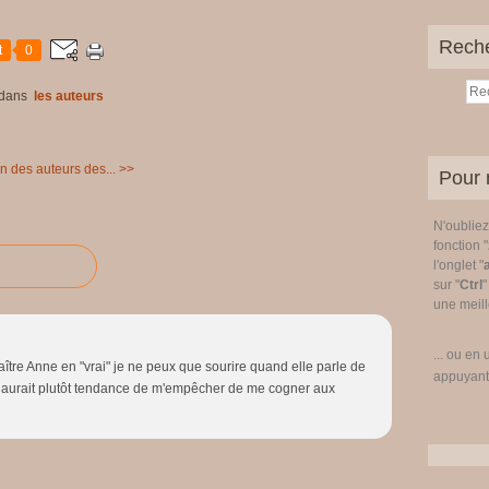
Rech
t
0
dans
les auteurs
un des auteurs des... >>
Pour 
N'oublie
fonction "
l'onglet "
sur "
Ctrl
"
une meille
... ou en 
tre Anne en "vrai" je ne peux que sourire quand elle parle de
appuyant
le aurait plutôt tendance de m'empêcher de me cogner aux