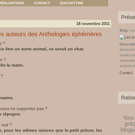
RÉALISATIONS
CONTACT
QUICHOTTINE
Prése
18 novembre 2011
Blog
: L
es auteurs des Anthologies éphémères
z ?
Descript
is être un autre animal, ce serait un chat.
éphémères
ventes se
in ?
associati
lir le matin.
enfants 
Contact
 ?
Raiso
umaine.
e vous ne supportez pas ?
e répugne.
Nos 
grâ
nuit ?
blogu
e, pour les mêmes raisons que le petit prince, les