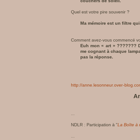
couchers de soleil.
Quel est votre pire souvenir ?
Ma mémoire est un filtre qui
Comment avez-vous commencé vot
Euh mon « art » ??????? D
me cognant à chaque lampada
pas la réponse.
http://anne.lesonneur.over-blog.c
An
...
NDLR : Participation à "
La Boîte à 
...