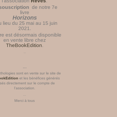
l'association
Rêves
.
souscription
de notre 7e
livre
Horizons
u lieu du 25 mai au 15 juin
2021.
vre est désormais disponible
en vente libre chez
TheBookEdition
.
...
...
hologies sont en vente sur le site de
okEdition
et les bénéfices générés
sés directement sur le compte de
l'association.
...
Merci à tous