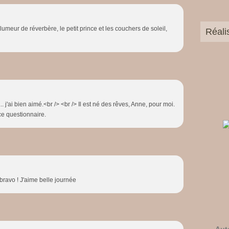
llumeur de réverbère, le petit prince et les couchers de soleil,
Réali
j'ai bien aimé.<br /> <br /> Il est né des rêves, Anne, pour moi.
 ce questionnaire.
bravo ! J'aime belle journée