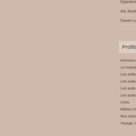
Eglantine
did, illus
Daniel La
Profi
Horizons,
Le mariag
Les anth
Les auteu
Les auteu
Les auteu
Links
Métiers i
Nos réali
Voyage, l