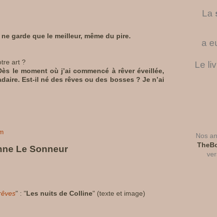
La
 ne garde que le meilleur, même du pire.
a e
re art ?
Le li
ès le moment où j’ai commencé à rêver éveillée,
ire. Est-il né des rêves ou des bosses ? Je n’ai
om
Nos ant
TheBo
ne Le Sonneur
ver
rêves
" : "
Les nuits de Colline
" (texte et image)