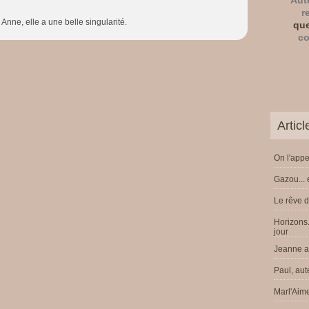
Aut
r
Anne, elle a une belle singularité.
que
co
Artic
On l'appe
Gazou... 
Le rêve d
Horizons.
jour
Jeanne a 
Paul, aut
Marl'Aime