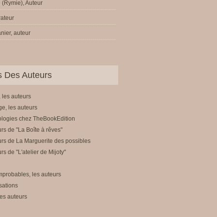
 (Rymie), Auteur
trateur
nier, auteur
ls Des Auteurs
 les auteurs
e, les auteurs
ologies chez TheBookEdition
rs de "La Boîte à rêves"
rs de La Marguerite des possibles
rs de "L'atelier de Mijoty"
mprobables, les auteurs
sations
es auteurs