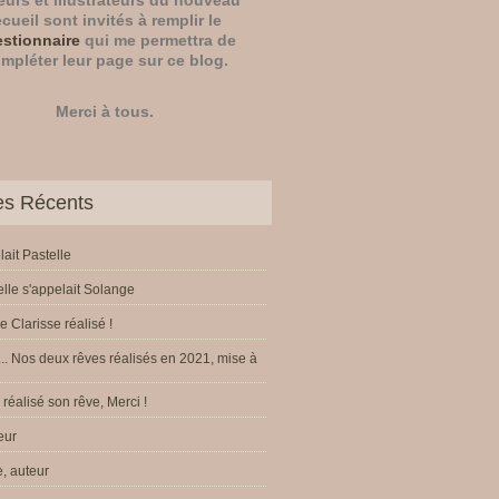
eurs
et
illustrateurs
du nouveau
ecueil sont invités à remplir le
stionnaire
qui me permettra de
mpléter leur page sur ce blog.
Merci à tous.
les Récents
lait Pastelle
elle s'appelait Solange
e Clarisse réalisé !
.. Nos deux rêves réalisés en 2021, mise à
réalisé son rêve, Merci !
eur
, auteur