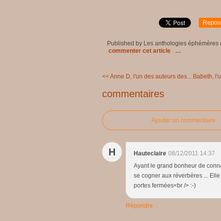
Repos
Published by Les anthologies éphémères
commenter cet article
…
<< Anne D, l'un des auteurs des...
Babeth, l'
commentaires
Ajouter un commentaire
H
Hauteclaire
08/12/2011 14:37
Ayant le grand bonheur de connaî
se cogner aux réverbères ... El
portes fermées<br /> :-)
Répondre