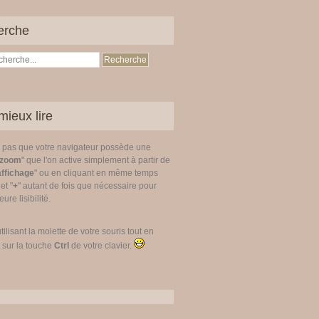
erche
mieux lire
z pas que votre navigateur possède une
zoom
" que l'on active simplement à partir de
affichage
" ou en cliquant en même temps
 et "
+
" autant de fois que nécessaire pour
ure lisibilité.
utilisant la molette de votre souris tout en
 sur la touche
Ctrl
de votre clavier.