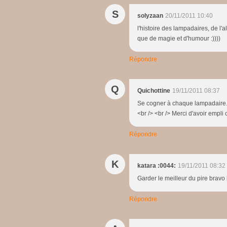
S
solyzaan
20/11/2011 10:40
l'histoire des lampadaires, de l'a
que de magie et d'humour :))))
Répondre
Q
Quichottine
19/11/2011 08:37
Se cogner à chaque lampadaire... 
<br /> <br /> Merci d'avoir empli
Répondre
K
katara :0044:
19/11/2011 08:32
Garder le meilleur du pire bravo 
Répondre