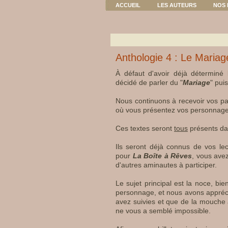
ACCUEIL
LES AUTEURS
NOS 
Anthologie 4 : Le Mariag
À défaut d'avoir déjà déterminé 
décidé de parler du "
Mariage
" pui
Nous continuons à recevoir vos part
où vous présentez vos personnage
Ces textes seront
tous
présents d
Ils seront déjà connus de vos l
pour
La Boîte à Rêves
, vous avez
d'autres aminautes à participer.
Le sujet principal est la noce, bie
personnage, et nous avons apprécié
avez suivies et que de la mouche 
ne vous a semblé impossible.