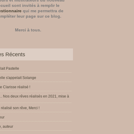
eurs
et
illustrateurs
du nouveau
ecueil sont invités à remplir le
stionnaire
qui me permettra de
mpléter leur page sur ce blog.
Merci à tous.
les Récents
lait Pastelle
elle s'appelait Solange
e Clarisse réalisé !
.. Nos deux rêves réalisés en 2021, mise à
réalisé son rêve, Merci !
eur
, auteur