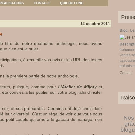
RÉALISATIONS
CONTACT
QUICHOTTINE
Prése
12 octobre 2014
Blog
: L
e
le titre de notre quatrième anthologie, nous avons
Descript
sque c'en est le sujet.
éphémères
ventes se
icipations, à recueillir vos avis et les URL des textes
associati
s.
enfants 
Contact
ans
la première partie
de notre anthologie.
ecteurs, puisque, comme pour
L'Atelier de Mijoty
et
 été conviés à les publier sur votre blog, afin d'inciter
Raiso
n sûr, et ses préparatifs. Certains ont déjà choisi leur
 leur diversité. C'est un régal de voir que vous nous
Nos 
au petit couple qui ornera le gâteau du mariage, rien
grâ
blogu