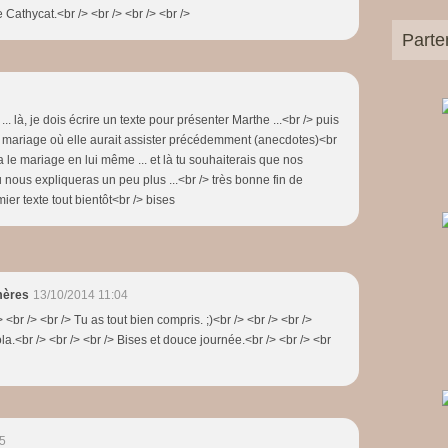
Cathycat.<br /> <br /> <br /> <br />
Parte
... là, je dois écrire un texte pour présenter Marthe ...<br /> puis
n mariage où elle aurait assister précédemment (anecdotes)<br
era le mariage en lui même ... et là tu souhaiterais que nos
u nous expliqueras un peu plus ...<br /> très bonne fin de
er texte tout bientôt<br /> bises
mères
13/10/2014 11:04
> <br /> <br /> Tu as tout bien compris. ;)<br /> <br /> <br />
la.<br /> <br /> <br /> Bises et douce journée.<br /> <br /> <br
5