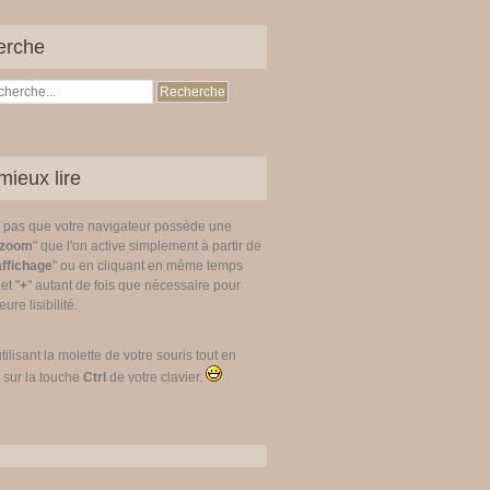
erche
mieux lire
z pas que votre navigateur possède une
zoom
" que l'on active simplement à partir de
affichage
" ou en cliquant en même temps
 et "
+
" autant de fois que nécessaire pour
ure lisibilité.
utilisant la molette de votre souris tout en
 sur la touche
Ctrl
de votre clavier.