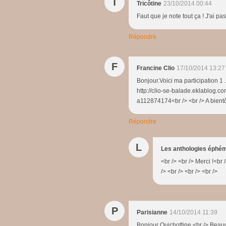
T
Tricôtine
23/10/2014 00:44
Faut que je note tout ça ! J'ai pa
Répondre
F
Francine Clio
17/10/2014 13:27
Bonjour.Voici ma participation 1 .
http://clio-se-balade.eklablog.c
a112874174<br /> <br /> A bientô
Répondre
L
Les anthologies éphé
<br /> <br /> Merci !<br 
/> <br /> <br /> <br />
P
Parisianne
14/10/2014 11:39
Bonjour Quichottine,<br /> Beau