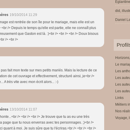
Eglantine
did, illus
mères
19/10/2014 11:29
Daniel La
nage est rentrée de son île pour le mariage, mais elle est un
 <br /> Depuis le temps qu'elle est partie, elle ne connaît plus
usement que Gaston est là. :)<br /> <br /> <br /> Doux bisous
<br /> <br />
Profi
Horizons,
Le mariag
s pas fait mon texte sur mes petits mariés. Mais la lecture de ce
Les anth
ulation de cet ouvrage et effectivement, structuré ainsi, je<br />
Les auteu
 A très vite avec mon écrit alors... :-)
Les auteu
Les auteu
Links
Métiers i
mères
13/10/2014 11:07
Nos réali
honte...<br /> <br /> <br /> Je trouve que tu as eu une très
Voyage, l
 la page que tu nous enverras avec tes personnages. ;)<br />
i quant à moi. Je suis sûre que tu l'écriras.<br /> <br /> <br />