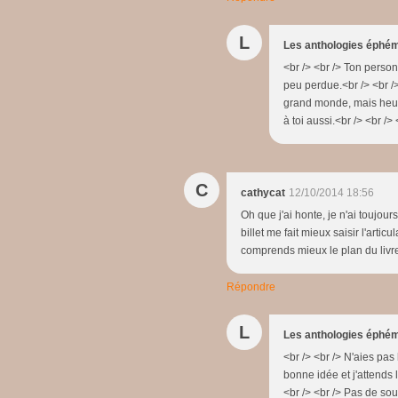
L
Les anthologies éphé
<br /> <br /> Ton person
peu perdue.<br /> <br />
grand monde, mais heure
à toi aussi.<br /> <br /> 
C
cathycat
12/10/2014 18:56
Oh que j'ai honte, je n'ai toujour
billet me fait mieux saisir l'artic
comprends mieux le plan du livre...
Répondre
L
Les anthologies éphé
<br /> <br /> N'aies pas 
bonne idée et j'attends
<br /> <br /> Pas de souc