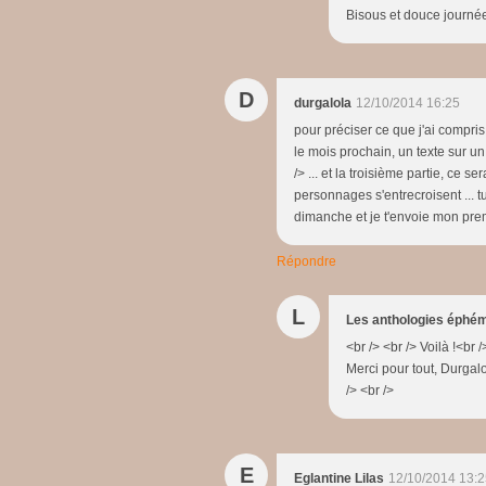
Bisous et douce journée 
D
durgalola
12/10/2014 16:25
pour préciser ce que j'ai compris 
le mois prochain, un texte sur u
/> ... et la troisième partie, ce s
personnages s'entrecroisent ... t
dimanche et je t'envoie mon premi
Répondre
L
Les anthologies éphé
<br /> <br /> Voilà !<br /
Merci pour tout, Durgalo
/> <br />
E
Eglantine Lilas
12/10/2014 13:2