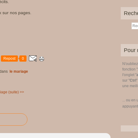
cits.
 sur nos pages.
Rech
Pour 
Repost
0
N'oublie
fonction "
dans
le mariage
l'onglet "
sur "
Ctrl
"
une meille
iage (suite) >>
... ou en 
appuyant