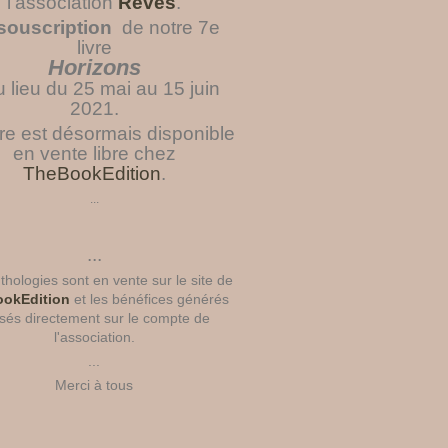
l'association
Rêves
.
souscription
de notre 7e
livre
Horizons
u lieu du 25 mai au 15 juin
2021.
vre est désormais disponible
en vente libre chez
TheBookEdition
.
...
...
hologies sont en vente sur le site de
okEdition
et les bénéfices générés
sés directement sur le compte de
l'association.
...
Merci à tous