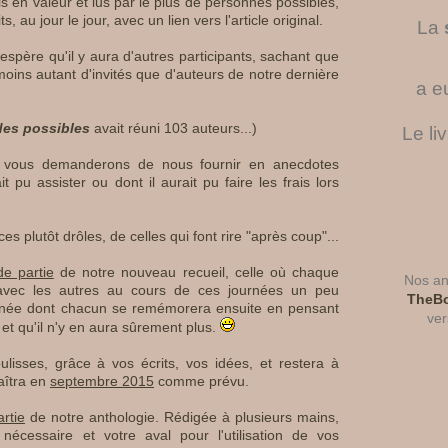
is en valeur et lus par le plus de personnes possibles,
s, au jour le jour, avec un lien vers l'article original.
La
j'espère qu'il y aura d'autres participants, sachant que
moins autant d'invités que d'auteurs de notre dernière
a e
des possibles
avait réuni 103 auteurs...)
Le li
s vous demanderons de nous fournir en anecdotes
 pu assister ou dont il aurait pu faire les frais lors
s plutôt drôles, de celles qui font rire "après coup"...
de partie
de notre nouveau recueil, celle où chaque
Nos ant
avec les autres au cours de ces journées un peu
TheBo
née dont chacun se remémorera ensuite en pensant
ver
 et qu'il n'y en aura sûrement plus.
lisses, grâce à vos écrits, vos idées, et restera à
aîtra en
septembre 2015
comme prévu.
artie
de notre anthologie. Rédigée à plusieurs mains,
nécessaire et votre aval pour l'utilisation de vos