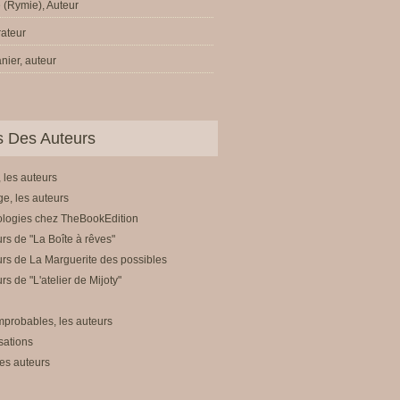
 (Rymie), Auteur
trateur
nier, auteur
ls Des Auteurs
 les auteurs
e, les auteurs
ologies chez TheBookEdition
rs de "La Boîte à rêves"
rs de La Marguerite des possibles
rs de "L'atelier de Mijoty"
mprobables, les auteurs
sations
es auteurs