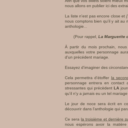
Afin que vos billets soient mieux m
nous allons en publier ici des extrait
La liste n'est pas encore close et 
nous comptons bien qu'il y ait au 
anthologie...
(Pour rappel,
La Marguerite 
À partir du mois prochain, nou
auxquelles votre personnage aurait
d'un précédent mariage.
Essayez d'imaginer des circonstance
Cela permettra d'étoffer
la secon
personnage entrera en contact 
stressantes qui précèdent
LA
jour
qu'il n'y a jamais eu un tel mariage
Le jour de noce sera écrit en cou
découvrir dans l'anthologie qui par
Ce sera
la troisième et dernière p
nous espérons avoir la matière 