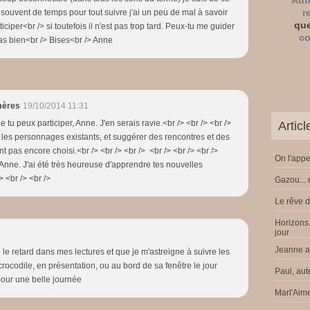
Aut
r
ouvent de temps pour tout suivre j'ai un peu de mal à savoir
que
ciper<br /> si toutefois il n'est pas trop tard. Peux-tu me guider
co
as bien<br /> Bises<br /> Anne
mères
19/10/2014 11:31
e tu peux participer, Anne. J'en serais ravie.<br /> <br /> <br />
Artic
ur les personnages existants, et suggérer des rencontres et des
nt pas encore choisi.<br /> <br /> <br /> <br /> <br /> <br />
On l'appe
Anne. J'ai été très heureuse d'apprendre tes nouvelles
> <br /> <br />
Gazou... 
Le rêve d
Horizons.
jour
Jeanne a 
e le retard dans mes lectures et que je m'astreigne à suivre les
 crocodile, en présentation, ou au bord de sa fenêtre le jour
Paul, aut
our une belle journée
Marl'Aime