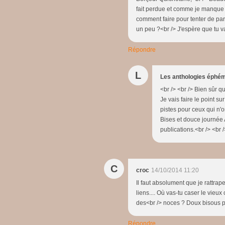
fait perdue et comme je manque s
comment faire pour tenter de parti
un peu ?<br /> J'espère que tu v
Répondre
L
Les anthologies éphé
<br /> <br /> Bien sûr qu
Je vais faire le point s
pistes pour ceux qui n'o
Bises et douce journée 
publications.<br /> <br /
C
croc
14/10/2014 11:20
Il faut absolument que je rattrap
liens.... Où vas-tu caser le vieux
des<br /> noces ? Doux bisous p
Répondre