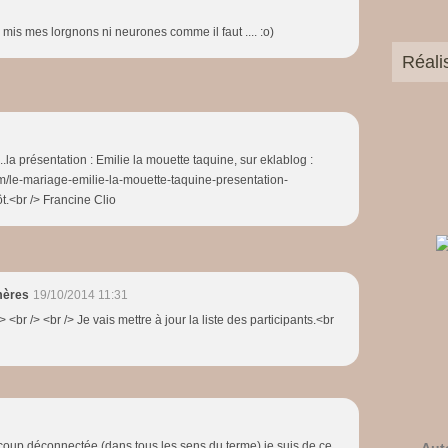
s mis mes lorgnons ni neurones comme il faut .... :o)
Réali
..la présentation : Emilie la mouette taquine, sur eklablog :
om/le-mariage-emilie-la-mouette-taquine-presentation-
t.<br /> Francine Clio
mères
19/10/2014 11:31
/> <br /> <br /> Je vais mettre à jour la liste des participants.<br
coup déconnectée (dans tous les sens du terme) je suis de ce