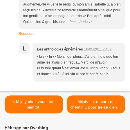
augmenter.<br /> Je te le redis ici, mon amie Isabelle S. a bien
reçu les deux livres et te remercie énormément ainsi que pour
ton gentil mot d'accompagnement.<br /> Bon après midi
Quichottine & gros bisous<br /> <br /> <br />
Répondre
L
Les anthologies éphémères
18/05/2011 20:32
<br /> <br /> Merci tout plein... J'ai bien noté que ton
amie les avais bien reçus... Merci de m'avoir
rassurée quant à cet envoi.<br /> <br /> <br /> Bisous
et douce soirée à toi.<br /> <br /> <br /> <br />
< Mijoty chez vous, tout
Mijoty est encore en
bientôt !
chemin... pour treize d'entre
vous >
Hébergé par Overblog