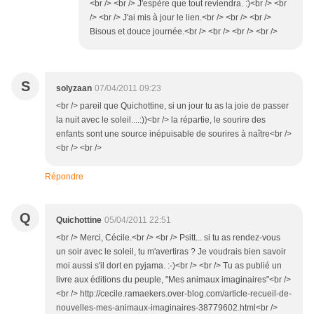
<br /> <br /> J'espère que tout reviendra. :)<br /> <br
/> <br /> J'ai mis à jour le lien.<br /> <br /> <br />
Bisous et douce journée.<br /> <br /> <br /> <br />
S
solyzaan
07/04/2011 09:23
<br /> pareil que Quichottine, si un jour tu as la joie de passer
la nuit avec le soleil....:))<br /> la répartie, le sourire des
enfants sont une source inépuisable de sourires à naître<br />
<br /> <br />
Répondre
Q
Quichottine
05/04/2011 22:51
<br /> Merci, Cécile.<br /> <br /> Psitt... si tu as rendez-vous
un soir avec le soleil, tu m'avertiras ? Je voudrais bien savoir
moi aussi s'il dort en pyjama. :-)<br /> <br /> Tu as publié un
livre aux éditions du peuple, "Mes animaux imaginaires"<br />
<br /> http://cecile.ramaekers.over-blog.com/article-recueil-de-
nouvelles-mes-animaux-imaginaires-38779602.html<br />