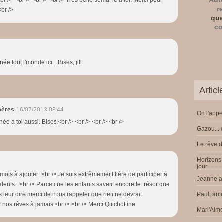
Aut
r
<br />
que
co
e tout l'monde ici... Bises, jill
Artic
mères
16/07/2013 08:44
On l'appe
ée à toi aussi. Bises.<br /> <br /> <br /> <br />
Gazou... 
Le rêve d
Horizons.
jour
mots à ajouter :<br /> Je suis extrêmement fière de participer à
Jeanne a 
talents...<br /> Parce que les enfants savent encore le trésor que
is leur dire merci de nous rappeler que rien ne devrait
Paul, aut
nos rêves à jamais.<br /> <br /> Merci Quichottine
Marl'Aime