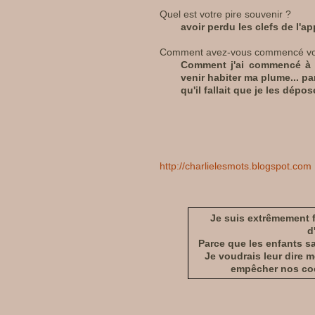
Quel est votre pire souvenir ?
avoir perdu les clefs de l'
Comment avez-vous commencé vot
Comment j'ai commencé à é
venir habiter ma plume... p
qu'il fallait que je les dépos
http://charlielesmots.blogspot.com
Je suis extrêmement fi
d
Parce que les enfants sa
Je voudrais leur dire m
empêcher nos coe