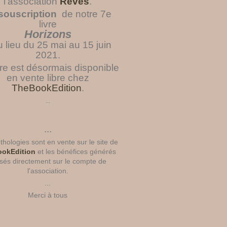
l'association
Rêves
.
souscription
de notre 7e
livre
Horizons
u lieu du 25 mai au 15 juin
2021.
vre est désormais disponible
en vente libre chez
TheBookEdition
.
...
...
hologies sont en vente sur le site de
okEdition
et les bénéfices générés
sés directement sur le compte de
l'association.
...
Merci à tous