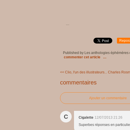
...
Repos
Published by Les anthologies éphémères
commenter cet article
…
<< Clio, l'un des illustrateurs...
Charles Rosman
commentaires
Ajouter un commentaire
C
Cigalette
12/07/2013 21:26
Superbes réponses en particulier