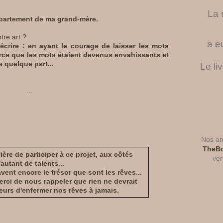
La
appartement de ma grand-mère.
re art ?
a e
crire : en ayant le courage de laisser les mots
arce que les mots étaient devenus envahissants et
e quelque part...
Le li
...
Nos ant
TheBo
ère de participer à ce projet, aux côtés
ver
'autant de talents...
vent encore le trésor que sont les rêves...
erci de nous rappeler que rien ne devrait
urs d'enfermer nos rêves à jamais.