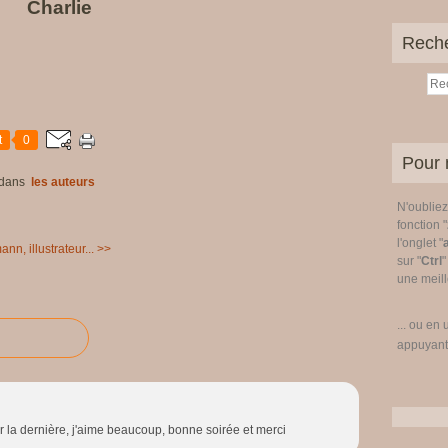
Charlie
Rech
t
0
Pour 
dans
les auteurs
N'oublie
fonction "
l'onglet "
n, illustrateur... >>
sur "
Ctrl
"
une meille
... ou en 
appuyant
 la dernière, j'aime beaucoup, bonne soirée et merci