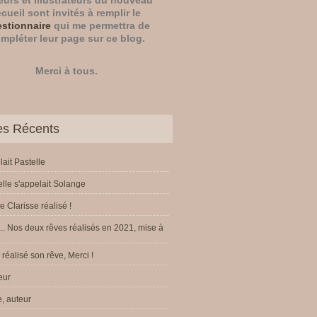
eurs
et
illustrateurs
du nouveau
ecueil sont invités à remplir le
stionnaire
qui me permettra de
mpléter leur page sur ce blog.
Merci à tous.
les Récents
lait Pastelle
elle s'appelait Solange
e Clarisse réalisé !
.. Nos deux rêves réalisés en 2021, mise à
réalisé son rêve, Merci !
eur
, auteur