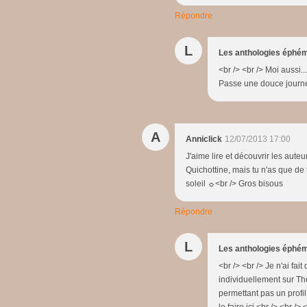
Répondre
L
Les anthologies éphé
<br /> <br /> Moi aussi..
Passe une douce journée
A
Anniclick
12/07/2013 17:00
J'aime lire et découvrir les aute
Quichottine, mais tu n'as que de
soleil ☼<br /> Gros bisous
Répondre
L
Les anthologies éphé
<br /> <br /> Je n'ai fa
individuellement sur Th
permettant pas un profi
le faire ici.<br /> <br /