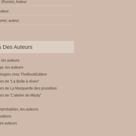
 (Rymie), Auteur
trateur
nier, auteur
ls Des Auteurs
 les auteurs
e, les auteurs
ologies chez TheBookEdition
rs de "La Boîte à rêves"
rs de La Marguerite des possibles
rs de "L'atelier de Mijoty"
mprobables, les auteurs
sations
es auteurs