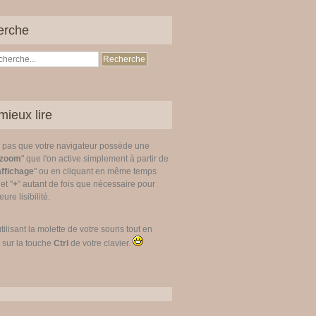
erche
mieux lire
z pas que votre navigateur possède une
zoom
" que l'on active simplement à partir de
affichage
" ou en cliquant en même temps
 et "
+
" autant de fois que nécessaire pour
ure lisibilité.
utilisant la molette de votre souris tout en
 sur la touche
Ctrl
de votre clavier.