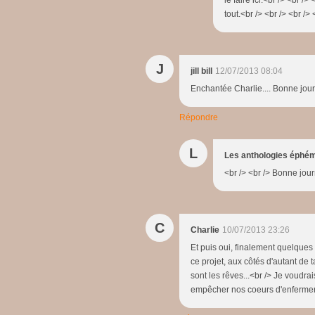
tout.<br /> <br /> <br /> 
J
jill bill
12/07/2013 08:04
Enchantée Charlie.... Bonne journé
Répondre
L
Les anthologies éphé
<br /> <br /> Bonne journ
C
Charlie
10/07/2013 23:26
Et puis oui, finalement quelques 
ce projet, aux côtés d'autant de 
sont les rêves...<br /> Je voudra
empêcher nos coeurs d'enfermer 