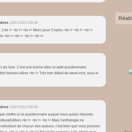
Réali
mères
16/07/2013 08:46
. :)<br /> <br /> <br /> Merci pour Charlie.<br /> <br /> <br />
.<br /> <br /> <br /> <br />
urs du livre. C'est une bonne idée ce petit questionnaire
 très bonnes idées.<br /> Très bon début de week-end, sous le
mères
16/07/2013 08:46
it que mettre ici le questionnaire auquel vous auriez répondu
eBookEdition.<br /> <br /> <br /> Mais l'anthologie ne
l individuel de chacun des auteurs, c'est bien que vous puissiez
> <br /> <br /> <br /> <br /> Très belle semaine à toi. Merci pour