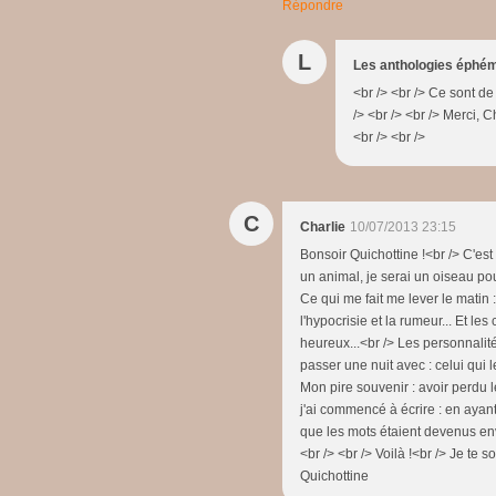
Répondre
L
Les anthologies éphé
<br /> <br /> Ce sont d
/> <br /> <br /> Merci, 
<br /> <br />
C
Charlie
10/07/2013 23:15
Bonsoir Quichottine !<br /> C'est 
un animal, je serai un oiseau pou
Ce qui me fait me lever le matin :
l'hypocrisie et la rumeur... Et les
heureux...<br /> Les personnalité
passer une nuit avec : celui qui l
Mon pire souvenir : avoir perdu
j'ai commencé à écrire : en ayant
que les mots étaient devenus enva
<br /> <br /> Voilà !<br /> Je te 
Quichottine