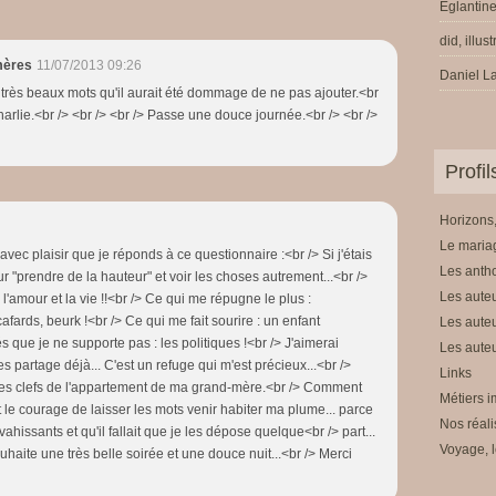
Eglantine
did, illus
mères
11/07/2013 09:26
Daniel La
e très beaux mots qu'il aurait été dommage de ne pas ajouter.<br
Charlie.<br /> <br /> <br /> Passe une douce journée.<br /> <br />
Profi
Horizons,
Le mariag
avec plaisir que je réponds à ce questionnaire :<br /> Si j'étais
Les anth
r "prendre de la hauteur" et voir les choses autrement...<br />
Les auteu
 l'amour et la vie !!<br /> Ce qui me répugne le plus :
 cafards, beurk !<br /> Ce qui me fait sourire : un enfant
Les auteu
s que je ne supporte pas : les politiques !<br /> J'aimerai
Les auteu
es partage déjà... C'est un refuge qui m'est précieux...<br />
Links
 les clefs de l'appartement de ma grand-mère.<br /> Comment
Métiers i
 le courage de laisser les mots venir habiter ma plume... parce
Nos réali
hissants et qu'il fallait que je les dépose quelque<br /> part...
Voyage, l
souhaite une très belle soirée et une douce nuit...<br /> Merci