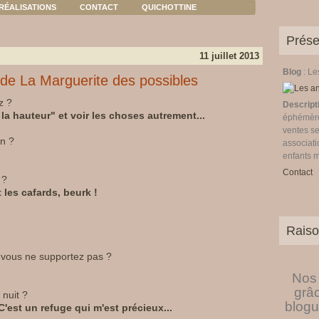
RÉALISATIONS
CONTACT
QUICHOTTINE
Prése
11 juillet 2013
Blog
: L
s de La Marguerite des possibles
z ?
Descript
la hauteur" et voir les choses autrement...
éphémères
ventes se
in ?
associati
enfants 
Contact
 ?
t les cafards, beurk !
Raiso
e vous ne supportez pas ?
Nos 
grâ
nuit ?
blogu
 C'est un refuge qui m'est précieux...