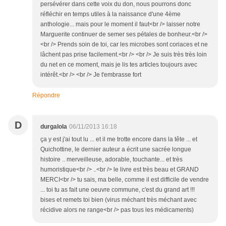
persévérer dans cette voix du don, nous pourrons donc
réfléchir en temps utiles à la naissance d'une 4ème
anthologie... mais pour le moment il faut<br /> laisser notre
Marguerite continuer de semer ses pétales de bonheur.<br />
<br /> Prends soin de toi, car les microbes sont coriaces et ne
lâchent pas prise facilement.<br /> <br /> Je suis très très loin
du net en ce moment, mais je lis tes articles toujours avec
intérêt.<br /> <br /> Je t'embrasse fort
Répondre
D
durgalola
06/11/2013 16:18
ça y est j'ai tout lu ... et il me trotte encore dans la tête ... et
Quichottine, le dernier auteur a écrit une sacrée longue
histoire .. merveilleuse, adorable, touchante... et très
humoristique<br /> ..<br /> le livre est très beau et GRAND
MERCI<br /> tu sais, ma belle, comme il est difficile de vendre
... toi tu as fait une oeuvre commune, c'est du grand art !!!
bises et remets toi bien (virus méchant très méchant avec
récidive alors ne range<br /> pas tous les médicaments)