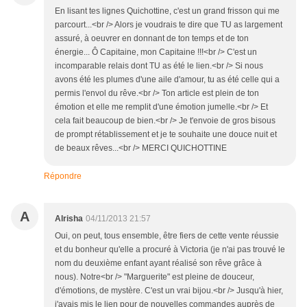
En lisant tes lignes Quichottine, c'est un grand frisson qui me
parcourt...<br /> Alors je voudrais te dire que TU as largement
assuré, à oeuvrer en donnant de ton temps et de ton
énergie... Ô Capitaine, mon Capitaine !!!<br /> C'est un
incomparable relais dont TU as été le lien.<br /> Si nous
avons été les plumes d'une aile d'amour, tu as été celle qui a
permis l'envol du rêve.<br /> Ton article est plein de ton
émotion et elle me remplit d'une émotion jumelle.<br /> Et
cela fait beaucoup de bien.<br /> Je t'envoie de gros bisous
de prompt rétablissement et je te souhaite une douce nuit et
de beaux rêves...<br /> MERCI QUICHOTTINE
Répondre
A
Alrisha
04/11/2013 21:57
Oui, on peut, tous ensemble, être fiers de cette vente réussie
et du bonheur qu'elle a procuré à Victoria (je n'ai pas trouvé le
nom du deuxième enfant ayant réalisé son rêve grâce à
nous). Notre<br /> "Marguerite" est pleine de douceur,
d'émotions, de mystère. C'est un vrai bijou.<br /> Jusqu'à hier,
j'avais mis le lien pour de nouvelles commandes auprès de