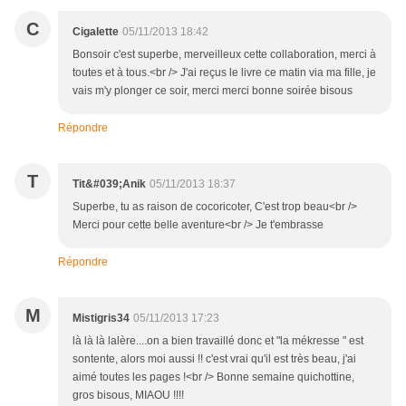
C
Cigalette
05/11/2013 18:42
Bonsoir c'est superbe, merveilleux cette collaboration, merci à
toutes et à tous.<br /> J'ai reçus le livre ce matin via ma fille, je
vais m'y plonger ce soir, merci merci bonne soirée bisous
Répondre
T
Tit&#039;Anik
05/11/2013 18:37
Superbe, tu as raison de cocoricoter, C'est trop beau<br />
Merci pour cette belle aventure<br /> Je t'embrasse
Répondre
M
Mistigris34
05/11/2013 17:23
là là là lalère....on a bien travaillé donc et "la mékresse " est
sontente, alors moi aussi !! c'est vrai qu'il est très beau, j'ai
aimé toutes les pages !<br /> Bonne semaine quichottine,
gros bisous, MIAOU !!!!