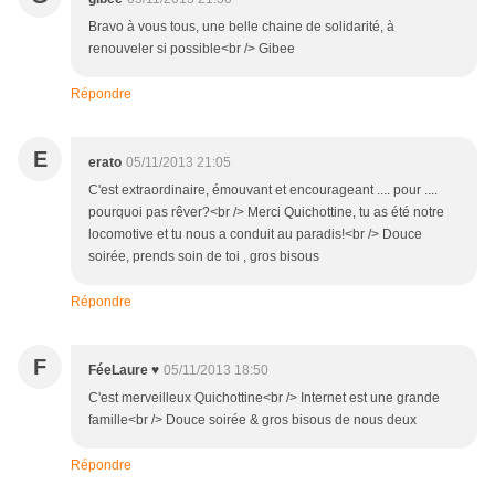
Bravo à vous tous, une belle chaine de solidarité, à
renouveler si possible<br /> Gibee
Répondre
E
erato
05/11/2013 21:05
C'est extraordinaire, émouvant et encourageant .... pour ....
pourquoi pas rêver?<br /> Merci Quichottine, tu as été notre
locomotive et tu nous a conduit au paradis!<br /> Douce
soirée, prends soin de toi , gros bisous
Répondre
F
FéeLaure ♥
05/11/2013 18:50
C'est merveilleux Quichottine<br /> Internet est une grande
famille<br /> Douce soirée & gros bisous de nous deux
Répondre