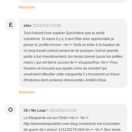
Répondre
E
elise
21/11/2013 19:08
Tout d'abord j'ose espérer Quichottine que ta santé
s'améliore. Si repos il y a, il doit t'être bien appréciable je
pense et, profite encore .<br /> Voilà un bilan à la hauteur de
ce long travail surtout venant de toi puisque c'est en grande
partie à ton investissement, ton temps donné (aussi les petites
mains ) qui ont fait le succès<br /> d'aujourd'hui.<br /> Pour
d'autres se trouvant aux quatre coins du monde!! qui
voudraient effeuiller cette marguerite il y trouveront un trésor
d'histoires dont certaines émouvantes. Amitiés Elise.
Répondre
O
Oh ! My Loop !
16/11/2013 13:24
La Marguerite est sur l'Orée !<br /> <br />
http://aloreedespeutetre.over-blog.com/article-est-il-possible-
de-guerir-de-l-amour-121120278.html<br /> <br /> Bon week-