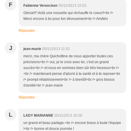
F
Fabienne Vereecken
05/11/2013 15:53
Génial!!! Voilà une nouvelle qui réchauffe le coeur!!<br />
Merci encore à toi pour ton dévouement<br /> Amitiés
Répondre
J
jean-marie
05/11/2013 11:52
merci, ma chère Quichottine de nous apporter toutes ces
précisions<br /> oui, je le crois avec toi, c'est un grand
succès<br /> et nous en sommes bien sûr très heureux<br />
<br /> maintenant pense d'abord à ta santé et à te reposer<br
/> prompt rétablissement<br /> à bientôt<br /> gros bisous
d'amitié<br /> jean-marie
Répondre
L
LADY MARIANNE
05/11/2013 10:28
un grand et beau partage-<br /> encore bravo à toute l'équipe
!<br /> bonne et douce journée !