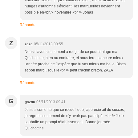
Voilà une semaine qui commence bien, vraiment bien. Et les
nuages d'automne s'étiolent ; les marguerites deviennent
possible en<br /> novembre.<br /> Jonas
Répondre
Z
zaza
05/11/2013 09:55
Nous n'avons nullement à rougir de ce pourcentage ma
Quichottine, bien au contraire, et nous ferons encore mieux
l'année prochaine.J'espère que tu vas mieux ma belle. Bises
et bon mardi, sous le<br /> petit crachin breton. ZAZA
Répondre
G
gazou
05/11/2013 09:41
Je suis contente que ce recueil que j'apprécie ait du succès,
je regrette seulement de n'y avoir pas participé...<br /> Je te
souhaite un prompt rétablissement...Bonne journée
Quichottine