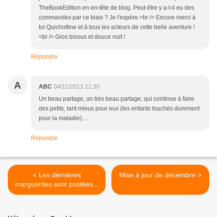
TheBookEdition en en-tête de blog. Peut-être y a-t-il eu des
commandes par ce biais ? Je l'espère.<br /> Encore merci à
toi Quichottine et à tous les acteurs de cette belle aventure !
<br /> Gros bisous et douce nuit !
Répondre
A
ABC
04/11/2013 21:30
Un beau partage, un très beau partage, qui continue à faire
des petits, tant mieux pour eux (les enfants touchés durement
pour la maladie)....
Répondre
< Les dernières
Mise à jour de décembre >
marguerites sont postées...