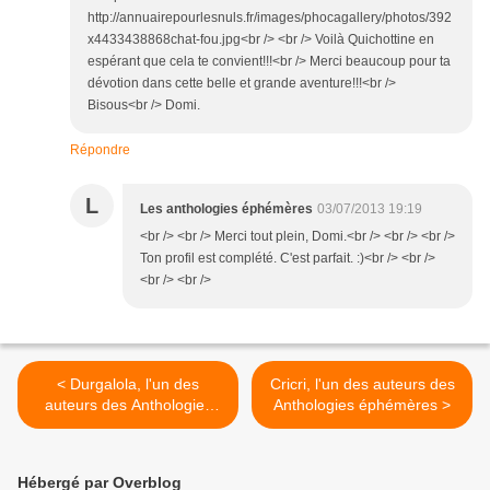
http://annuairepourlesnuls.fr/images/phocagallery/photos/392
x4433438868chat-fou.jpg<br /> <br /> Voilà Quichottine en
espérant que cela te convient!!!<br /> Merci beaucoup pour ta
dévotion dans cette belle et grande aventure!!!<br />
Bisous<br /> Domi.
Répondre
L
Les anthologies éphémères
03/07/2013 19:19
<br /> <br /> Merci tout plein, Domi.<br /> <br /> <br />
Ton profil est complété. C'est parfait. :)<br /> <br />
<br /> <br />
< Durgalola, l'un des
Cricri, l'un des auteurs des
auteurs des Anthologies
Anthologies éphémères >
éphémères
Hébergé par Overblog