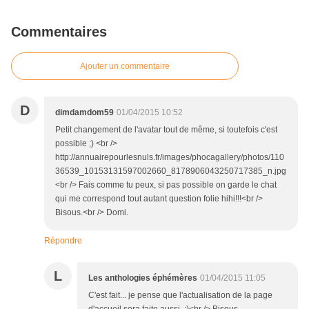
Commentaires
Ajouter un commentaire
D
dimdamdom59
01/04/2015 10:52
Petit changement de l'avatar tout de même, si toutefois c'est
possible ;) <br />
http://annuairepourlesnuls.fr/images/phocagallery/photos/110
36539_10153131597002660_8178906043250717385_n.jpg
<br /> Fais comme tu peux, si pas possible on garde le chat
qui me correspond tout autant question folie hihi!!!<br />
Bisous.<br /> Domi.
Répondre
L
Les anthologies éphémères
01/04/2015 11:05
C'est fait... je pense que l'actualisation de la page