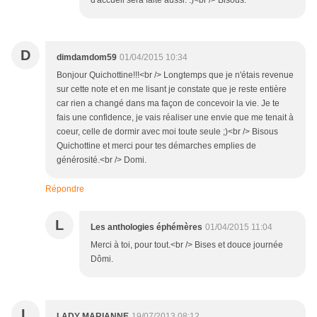
d'accueil sera faite aussi. :)<br /> Bisous.
D
dimdamdom59
01/04/2015 10:34
Bonjour Quichottine!!!<br /> Longtemps que je n'étais revenue
sur cette note et en me lisant je constate que je reste entière
car rien a changé dans ma façon de concevoir la vie. Je te
fais une confidence, je vais réaliser une envie que me tenait à
coeur, celle de dormir avec moi toute seule ;)<br /> Bisous
Quichottine et merci pour tes démarches emplies de
générosité.<br /> Domi.
Répondre
L
Les anthologies éphémères
01/04/2015 11:04
Merci à toi, pour tout.<br /> Bises et douce journée
Dômi.
L
LADY MARIANNE
19/07/2013 08:12