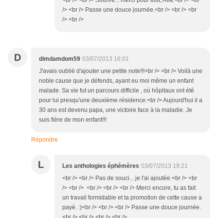
<br /> <br /> Sourire... merci pour tout, Ava.<br /> <br
/> <br /> Passe une douce journée.<br /> <br /> <br
/> <br />
D
dimdamdom59
03/07/2013 16:01
J'avais oublié d'ajouter une petite note!!!<br /> <br /> Voilà une
noble cause que je défends, ayant eu moi même un enfant
malade. Sa vie fut un parcours difficile , où hôpitaux ont été
pour lui presqu'une deuxième résidence.<br /> Aujourd'hui il a
30 ans est devenu papa, une victoire face à la maladie. Je
suis fière de mon enfant!!!
Répondre
L
Les anthologies éphémères
03/07/2013 19:21
<br /> <br /> Pas de souci... je l'ai ajoutée.<br /> <br
/> <br /> <br /> <br /> <br /> Merci encore, tu as fait
un travail formidable et ta promotion de cette cause a
payé. :)<br /> <br /> <br /> Passe une douce journée.
<br /> <br /> <br /> <br />