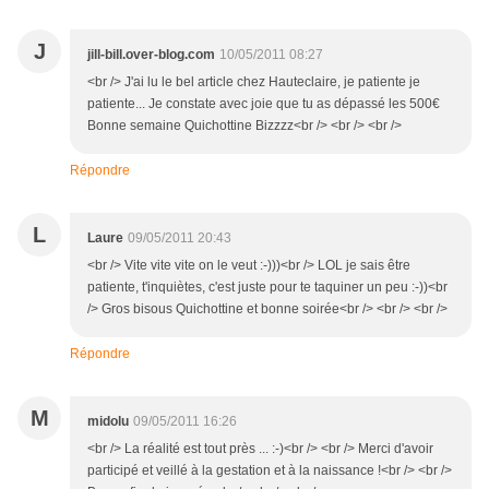
J
jill-bill.over-blog.com
10/05/2011 08:27
<br /> J'ai lu le bel article chez Hauteclaire, je patiente je
patiente... Je constate avec joie que tu as dépassé les 500€
Bonne semaine Quichottine Bizzzz<br /> <br /> <br />
Répondre
L
Laure
09/05/2011 20:43
<br /> Vite vite vite on le veut :-)))<br /> LOL je sais être
patiente, t'inquiètes, c'est juste pour te taquiner un peu :-))<br
/> Gros bisous Quichottine et bonne soirée<br /> <br /> <br />
Répondre
M
midolu
09/05/2011 16:26
<br /> La réalité est tout près ... :-)<br /> <br /> Merci d'avoir
participé et veillé à la gestation et à la naissance !<br /> <br />