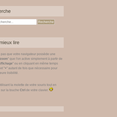
erche
mieux lire
z pas que votre navigateur possède une
zoom
" que l'on active simplement à partir de
affichage
" ou en cliquant en même temps
 et "
+
" autant de fois que nécessaire pour
ure lisibilité.
utilisant la molette de votre souris tout en
 sur la touche
Ctrl
de votre clavier.