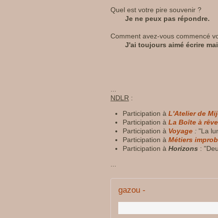
Quel est votre pire souvenir ?
Je ne peux pas répondre.
Comment avez-vous commencé vot
J'ai toujours aimé écrire ma
...
NDLR
:
Participation à
L'Atelier de Mi
Participation à
La Boîte à rêv
Participation à
Voyage
:
"La lun
Participation à
Métiers impro
Participation à
Horizons
: "Deu
...
gazou -