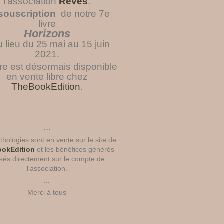
l'association
Rêves
.
souscription
de notre 7e
livre
Horizons
u lieu du 25 mai au 15 juin
2021.
vre est désormais disponible
en vente libre chez
TheBookEdition
.
...
...
hologies sont en vente sur le site de
okEdition
et les bénéfices générés
sés directement sur le compte de
l'association.
...
Merci à tous