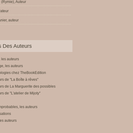
 (Rymie), Auteur
trateur
nier, auteur
ls Des Auteurs
 les auteurs
e, les auteurs
ologies chez TheBookEdition
rs de "La Boîte à rêves"
rs de La Marguerite des possibles
rs de "L'atelier de Mijoty"
mprobables, les auteurs
sations
es auteurs