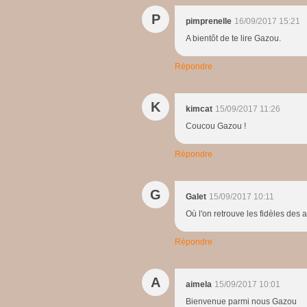
P
pimprenelle
16/09/2017 15:21
A bientôt de te lire Gazou.
Répondre
K
kimcat
15/09/2017 11:26
Coucou Gazou !
Répondre
G
Galet
15/09/2017 10:11
Où l'on retrouve les fidèles des
Répondre
A
aimela
15/09/2017 10:01
Bienvenue parmi nous Gazou