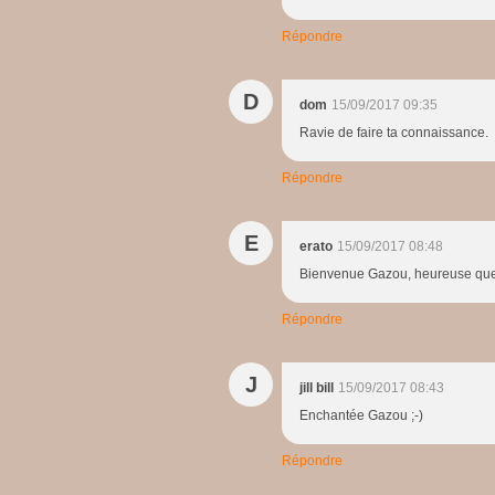
Répondre
D
dom
15/09/2017 09:35
Ravie de faire ta connaissance.
Répondre
E
erato
15/09/2017 08:48
Bienvenue Gazou, heureuse que t
Répondre
J
jill bill
15/09/2017 08:43
Enchantée Gazou ;-)
Répondre