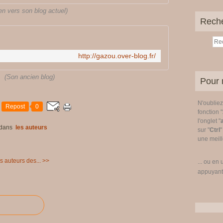
en vers son blog actuel)
Rech
http://gazou.over-blog.fr/
(Son ancien blog)
Pour 
N'oublie
Repost
0
fonction "
l'onglet "
dans
les auteurs
sur "
Ctrl
"
une meille
s auteurs des... >>
... ou en 
appuyant