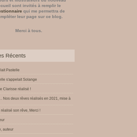
eurs
et
illustrateurs
du nouveau
ecueil sont invités à remplir le
stionnaire
qui me permettra de
mpléter leur page sur ce blog.
Merci à tous.
les Récents
lait Pastelle
elle s'appelait Solange
e Clarisse réalisé !
.. Nos deux rêves réalisés en 2021, mise à
réalisé son rêve, Merci !
eur
, auteur