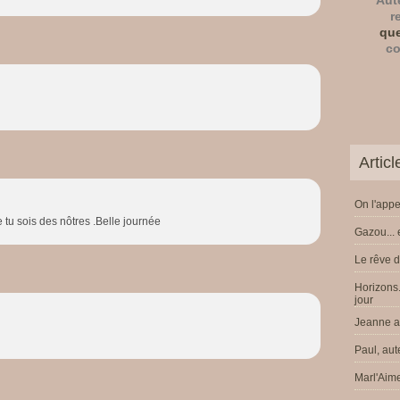
Aut
r
que
co
Artic
On l'appe
u sois des nôtres .Belle journée
Gazou... 
Le rêve d
Horizons.
jour
Jeanne a 
Paul, aut
Marl'Aime