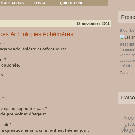
RÉALISATIONS
CONTACT
QUICHOTTINE
Prése
13 novembre 2011
Blog
: L
 des Anthologies éphémères
z ?
Descript
vagabonde, folâtre et affectueuse.
éphémères
ventes se
in ?
associati
r couchée.
enfants 
Contact
 ?
Raiso
ie.
e vous ne supportez pas ?
de pouvoir et d'argent.
Nos 
grâ
nuit ?
blogu
 question ainsi car la nuit est liée au jour.