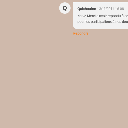
Q
Quichottine
13/11/2011 16:08
<br /> Merci d'avoir répondu à ce
pour tes participations à nos deux
Répondre