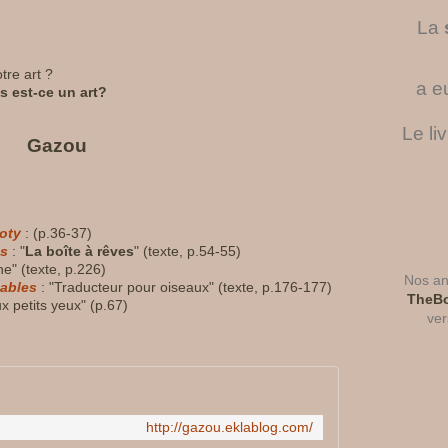
La
re art ?
a e
is est-ce un art?
Le li
Gazou
joty
: (p.36-37)
es
: "
La boîte à rêves
" (texte, p.54-55)
e" (texte, p.226)
Nos ant
bables
: "Traducteur pour oiseaux" (texte, p.176-177)
TheBo
x petits yeux" (p.67)
ver
http://gazou.eklablog.com/