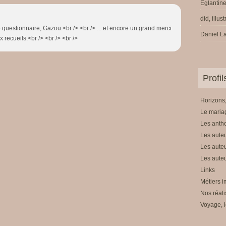
Eglantine
did, illus
 questionnaire, Gazou.<br /> <br /> ... et encore un grand merci
Daniel La
 recueils.<br /> <br /> <br />
Profi
Horizons,
Le mariag
Les anth
Les auteu
Les auteu
Les auteu
Links
Métiers i
Nos réali
Voyage, l