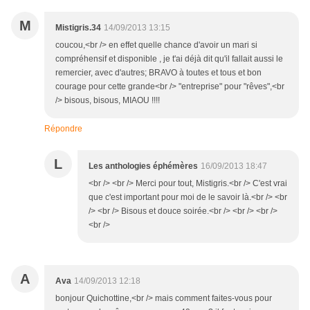
M
Mistigris.34
14/09/2013 13:15
coucou,<br /> en effet quelle chance d'avoir un mari si
compréhensif et disponible , je t'ai déjà dit qu'il fallait aussi le
remercier, avec d'autres; BRAVO à toutes et tous et bon
courage pour cette grande<br /> "entreprise" pour "rêves",<br
/> bisous, bisous, MIAOU !!!!
Répondre
L
Les anthologies éphémères
16/09/2013 18:47
<br /> <br /> Merci pour tout, Mistigris.<br /> C'est vrai
que c'est important pour moi de le savoir là.<br /> <br
/> <br /> Bisous et douce soirée.<br /> <br /> <br />
<br />
A
Ava
14/09/2013 12:18
bonjour Quichottine,<br /> mais comment faites-vous pour