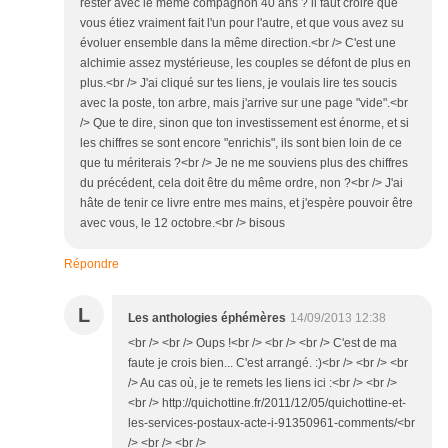
rester avec le même compagnon 40 ans ? il faut croire que
vous étiez vraiment fait l'un pour l'autre, et que vous avez su
évoluer ensemble dans la même direction.<br /> C'est une
alchimie assez mystérieuse, les couples se défont de plus en
plus.<br /> J'ai cliqué sur tes liens, je voulais lire tes soucis
avec la poste, ton arbre, mais j'arrive sur une page "vide".<br
/> Que te dire, sinon que ton investissement est énorme, et si
les chiffres se sont encore "enrichis", ils sont bien loin de ce
que tu mériterais ?<br /> Je ne me souviens plus des chiffres
du précédent, cela doit être du même ordre, non ?<br /> J'ai
hâte de tenir ce livre entre mes mains, et j'espère pouvoir être
avec vous, le 12 octobre.<br /> bisous
Répondre
L
Les anthologies éphémères
14/09/2013 12:38
<br /> <br /> Oups !<br /> <br /> <br /> C'est de ma
faute je crois bien... C'est arrangé. :)<br /> <br /> <br
/> Au cas où, je te remets les liens ici :<br /> <br />
<br /> http://quichottine.fr/2011/12/05/quichottine-et-
les-services-postaux-acte-i-91350961-comments/<br
/> <br /> <br />