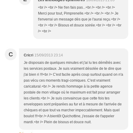
Les anthologies éphémères
18/09/2013 21:03
<br /> <br /> Ne t'en fais pas...<br /> <br /> <br />
Merci pour tout, Pimprenelle.<br /> <br /> <br /> Je
t'enverrai un message dès que je l'aurai reçu.<br />
<br /> <br /> Bisous et douce soirée.<br /> <br /> <br
/> <br />
C
Cricri
15/09/2013 23:14
Je disposais de quelques minutes et j'ai lu tes démêlés avec
les services postaux. Je suis vraiment désolée de te dire que
j'ai bien ri !!!<br /> C'est facile après coup surtout quand on n'a
pas vécu ces moments tragi-comiques. C'est vraiment
caricatural.<br /> Je rends hommage à la petite agence
postale de mon village où le maximum est fait pour arranger
les clients.<br /> Je suis convaincue que cette fois tes
enveloppes sont préparées au fur et à mesure de l'arrivée de
chèques et que tout va marcher impeccablement. Mais quel
boulot !!!<br /> A bientôt Quichottine, j'essaie de t'appeler
mardi.<br /> Plein de bisous et douce nuit.