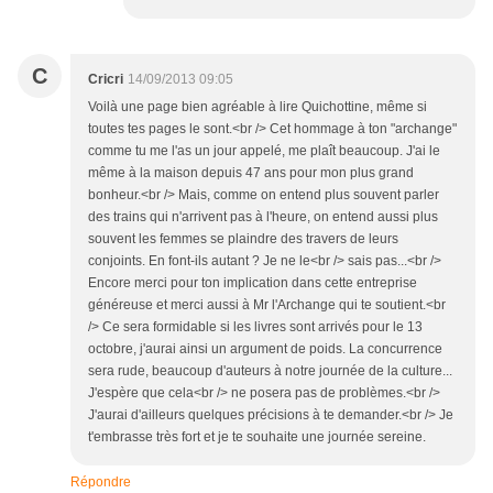
C
Cricri
14/09/2013 09:05
Voilà une page bien agréable à lire Quichottine, même si
toutes tes pages le sont.<br /> Cet hommage à ton "archange"
comme tu me l'as un jour appelé, me plaît beaucoup. J'ai le
même à la maison depuis 47 ans pour mon plus grand
bonheur.<br /> Mais, comme on entend plus souvent parler
des trains qui n'arrivent pas à l'heure, on entend aussi plus
souvent les femmes se plaindre des travers de leurs
conjoints. En font-ils autant ? Je ne le<br /> sais pas...<br />
Encore merci pour ton implication dans cette entreprise
généreuse et merci aussi à Mr l'Archange qui te soutient.<br
/> Ce sera formidable si les livres sont arrivés pour le 13
octobre, j'aurai ainsi un argument de poids. La concurrence
sera rude, beaucoup d'auteurs à notre journée de la culture...
J'espère que cela<br /> ne posera pas de problèmes.<br />
J'aurai d'ailleurs quelques précisions à te demander.<br /> Je
t'embrasse très fort et je te souhaite une journée sereine.
Répondre