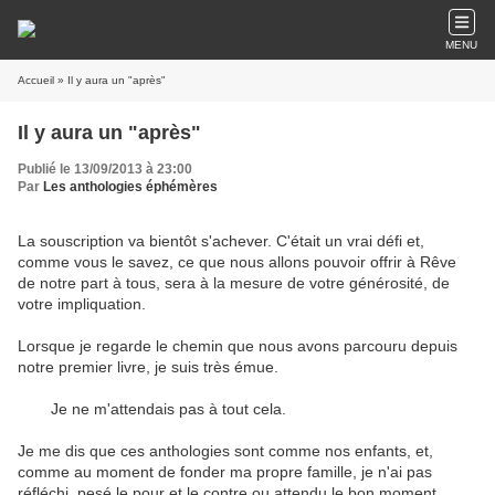
MENU
Accueil
» Il y aura un "après"
Il y aura un "après"
Publié le 13/09/2013 à 23:00
Par
Les anthologies éphémères
La souscription va bientôt s'achever. C'était un vrai défi et,
comme vous le savez, ce que nous allons pouvoir offrir à Rêve
de notre part à tous, sera à la mesure de votre générosité, de
votre impliquation.
Lorsque je regarde le chemin que nous avons parcouru depuis
notre premier livre, je suis très émue.
Je ne m'attendais pas à tout cela.
Je me dis que ces anthologies sont comme nos enfants, et,
comme au moment de fonder ma propre famille, je n'ai pas
réfléchi, pesé le pour et le contre ou attendu le bon moment.