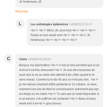
Je t'embrasse, jill
Répondre
L
Les anthologies éphémères
14/09/2013 12:47
<br /> <br /> Merci, jill, pour tout.<br /> <br /> <br />
Passe un bon week-end.<br /> <br /> <br /> Je
t'embrasse.<br /> <br /> <br /> <br />
C
Claire
14/09/2013 08:03
Bonjour ma Quichottine !<br /> C'est un très joli billet que tu as
écrit et il est très émouvant !<br /> Je suis très heureuse de
avoir que tu as un arbre très attentif à tes côtés quand tu te
sens oiseau. Comme tu le dis 40 ans ce n'est pas rien...<br />
je me réjouis vraiment d'être présente le 12 octobre, ce sera
vraiment une joie de faire ta connaissance autrement que par
les blogs ou les mails !<br /> Tu sais que je reste disponible si
tu as besoin, il te suffit de me contacter !<br /> Beau et doux
week end à toi<br /> gros bisous