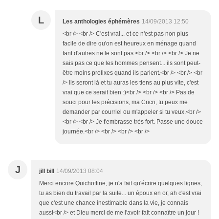
L
Les anthologies éphémères
14/09/2013 12:50
<br /> <br /> C'est vrai... et ce n'est pas non plus
facile de dire qu'on est heureux en ménage quand
tant d'autres ne le sont pas.<br /> <br /> <br /> Je ne
sais pas ce que les hommes pensent... ils sont peut-
être moins prolixes quand ils parlent.<br /> <br /> <br
/> Ils seront là et tu auras les tiens au plus vite, c'est
vrai que ce serait bien :)<br /> <br /> <br /> Pas de
souci pour les précisions, ma Cricri, tu peux me
demander par courriel ou m'appeler si tu veux.<br />
<br /> <br /> Je t'embrasse très fort. Passe une douce
journée.<br /> <br /> <br /> <br />
J
jill bill
14/09/2013 08:04
Merci encore Quichottine, je n'a fait qu'écrire quelques lignes,
tu as bien du travail par la suite... un époux en or, ah c'est vrai
que c'est une chance inestimable dans la vie, je connais
aussi<br /> et Dieu merci de me l'avoir fait connaître un jour !