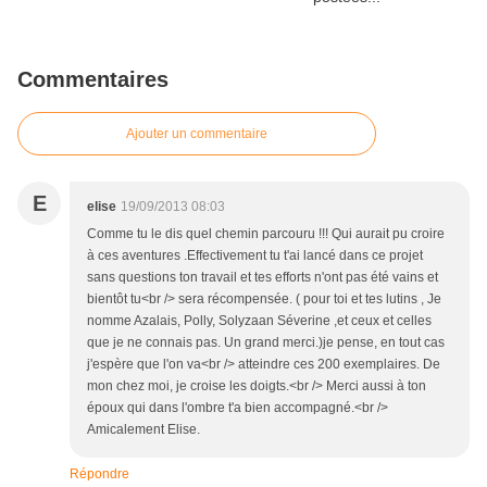
Commentaires
Ajouter un commentaire
E
elise
19/09/2013 08:03
Comme tu le dis quel chemin parcouru !!! Qui aurait pu croire
à ces aventures .Effectivement tu t'ai lancé dans ce projet
sans questions ton travail et tes efforts n'ont pas été vains et
bientôt tu<br /> sera récompensée. ( pour toi et tes lutins , Je
nomme Azalais, Polly, Solyzaan Séverine ,et ceux et celles
que je ne connais pas. Un grand merci.)je pense, en tout cas
j'espère que l'on va<br /> atteindre ces 200 exemplaires. De
mon chez moi, je croise les doigts.<br /> Merci aussi à ton
époux qui dans l'ombre t'a bien accompagné.<br />
Amicalement Elise.
Répondre