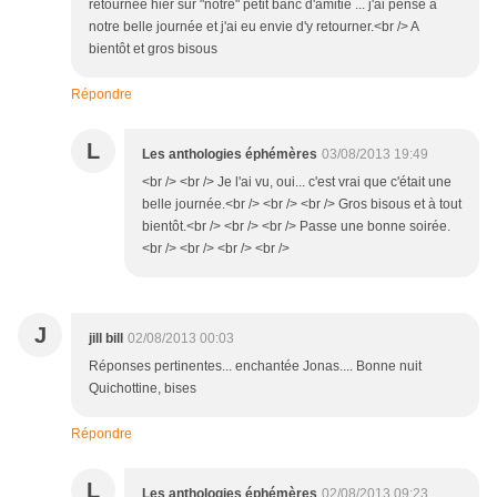
retournée hier sur "notre" petit banc d'amitié ... j'ai pensé à
notre belle journée et j'ai eu envie d'y retourner.<br /> A
bientôt et gros bisous
Répondre
L
Les anthologies éphémères
03/08/2013 19:49
<br /> <br /> Je l'ai vu, oui... c'est vrai que c'était une
belle journée.<br /> <br /> <br /> Gros bisous et à tout
bientôt.<br /> <br /> <br /> Passe une bonne soirée.
<br /> <br /> <br /> <br />
J
jill bill
02/08/2013 00:03
Réponses pertinentes... enchantée Jonas.... Bonne nuit
Quichottine, bises
Répondre
L
Les anthologies éphémères
02/08/2013 09:23