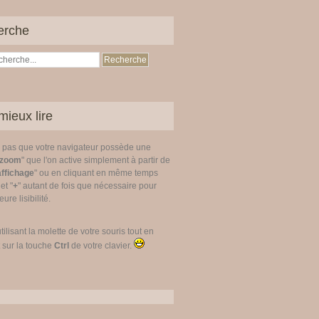
erche
mieux lire
z pas que votre navigateur possède une
zoom
" que l'on active simplement à partir de
affichage
" ou en cliquant en même temps
 et "
+
" autant de fois que nécessaire pour
ure lisibilité.
utilisant la molette de votre souris tout en
 sur la touche
Ctrl
de votre clavier.