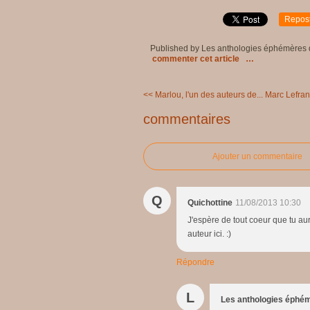
Repos
Published by Les anthologies éphémères
commenter cet article
…
<< Marlou, l'un des auteurs de...
Marc Lefranç
commentaires
Ajouter un commentaire
Q
Quichottine
11/08/2013 10:30
J'espère de tout coeur que tu au
auteur ici. :)
Répondre
L
Les anthologies éphé