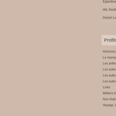
Eglantine
did, illus
Daniel La
Profi
Horizons,
Le mariag
Les anth
Les auteu
Les auteu
Les auteu
Links
Métiers i
Nos réali
Voyage, l