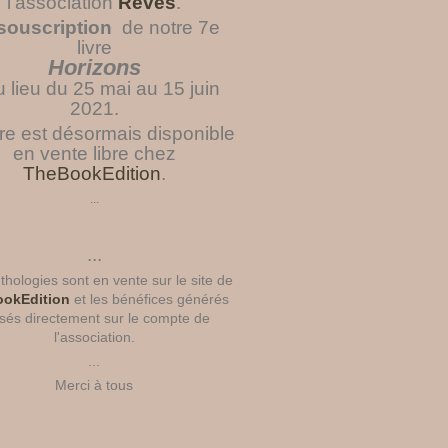
l'association
Rêves
.
souscription
de notre 7e
livre
Horizons
u lieu du 25 mai au 15 juin
2021.
vre est désormais disponible
en vente libre chez
TheBookEdition
.
...
...
hologies sont en vente sur le site de
okEdition
et les bénéfices générés
sés directement sur le compte de
l'association.
...
Merci à tous