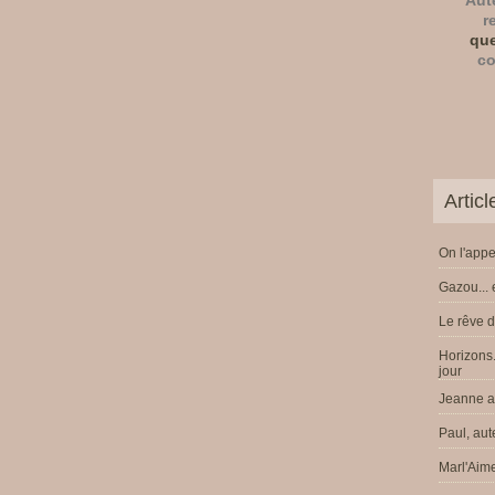
Aut
r
que
co
Artic
On l'appe
Gazou... 
Le rêve d
Horizons.
jour
Jeanne a 
Paul, aut
Marl'Aime