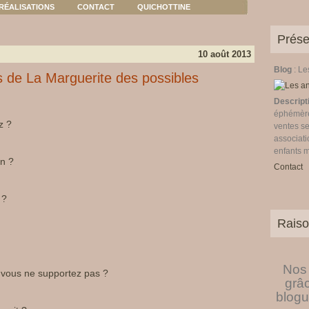
RÉALISATIONS
CONTACT
QUICHOTTINE
Prése
10 août 2013
Blog
: L
s de La Marguerite des possibles
Descript
éphémères
z ?
ventes se
associati
enfants 
in ?
Contact
 ?
Raiso
Nos 
e vous ne supportez pas ?
grâ
blogu