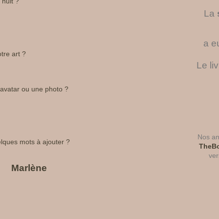
nuit ?
La
a e
re art ?
Le li
avatar ou une photo ?
Nos ant
lques mots à ajouter ?
TheBo
ver
Marlène