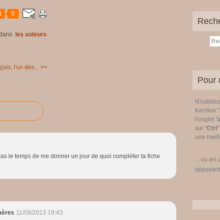
t
0
Rech
dans
les auteurs
ois, l'un des... >>
Pour 
N'oublie
fonction "
l'onglet "
sur "
Ctrl
"
une meille
ras le temps de me donner un jour de quoi compléter ta fiche
... ou en 
appuyant
mères
11/08/2013 19:43