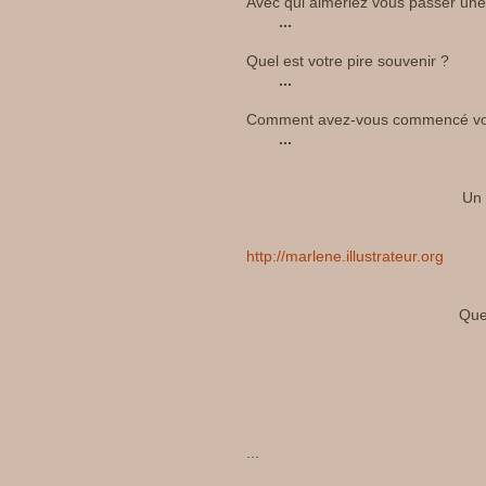
Avec qui aimeriez vous passer une 
...
Quel est votre pire souvenir ?
...
Comment avez-vous commencé vot
...
Un 
http://marlene.illustrateur.org
Que
...