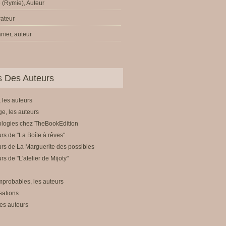
 (Rymie), Auteur
trateur
nier, auteur
ls Des Auteurs
 les auteurs
e, les auteurs
ologies chez TheBookEdition
rs de "La Boîte à rêves"
rs de La Marguerite des possibles
rs de "L'atelier de Mijoty"
mprobables, les auteurs
sations
es auteurs