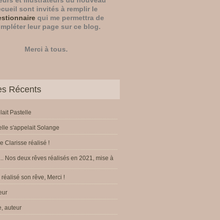
eurs
et
illustrateurs
du nouveau
ecueil sont invités à remplir le
stionnaire
qui me permettra de
mpléter leur page sur ce blog.
Merci à tous.
les Récents
lait Pastelle
elle s'appelait Solange
e Clarisse réalisé !
.. Nos deux rêves réalisés en 2021, mise à
réalisé son rêve, Merci !
eur
, auteur