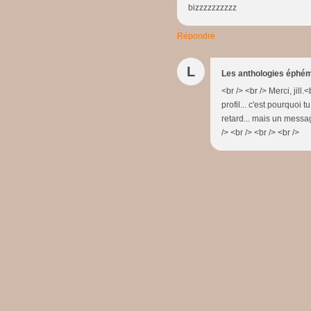
bizzzzzzzzzz
Répondre
L
Les anthologies éphé
<br /> <br /> Merci, jill
profil... c'est pourquoi t
retard... mais un message
/> <br /> <br /> <br />