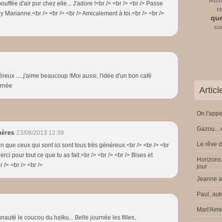
Aut
ouffée d'air pur chez elle... J'adore !<br /> <br /> <br /> Passe
r
 Marianne.<br /> <br /> <br /> Amicalement à toi.<br /> <br />
que
co
éreux .....j'aime beaucoup !Moi aussi, l'idée d'un bon café
urnée
Artic
On l'appe
Gazou... 
mères
23/08/2013 12:39
Le rêve d
ien que ceux qui sont ici sont tous très généreux.<br /> <br /> <br
Merci pour tout ce que tu as fait.<br /> <br /> <br /> Bises et
Horizons.
 /> <br /> <br />
jour
Jeanne a 
Paul, aut
Marl'Aime
auté le coucou du haïku... Belle journée les filles,