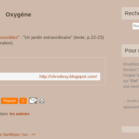
Rech
Oxygène
possibles
" : "Un jardin extraordinaire" (texte, p.22-23)
stration)
Pour 
N'oublie
fonction "
l'onglet "
http://chrodoxy.blogspot.com/
sur "
Ctrl
"
une meille
Repost
0
... ou en 
appuyant
dans
les auteurs
 Sanfilippo, l'un... >>