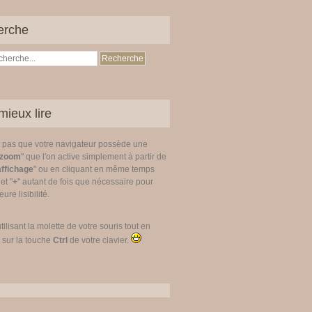
erche
mieux lire
z pas que votre navigateur possède une
zoom
" que l'on active simplement à partir de
affichage
" ou en cliquant en même temps
 et "
+
" autant de fois que nécessaire pour
ure lisibilité.
utilisant la molette de votre souris tout en
 sur la touche
Ctrl
de votre clavier.