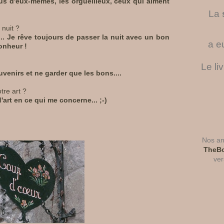
us d'eux-mêmes, les orgueilleux, ceux qui aiment
La
nuit ?
... Je rêve toujours de passer la nuit avec un bon
a e
onheur !
Le li
uvenirs et ne garder que les bons....
re art ?
'art en ce qui me concerne... ;-)
Nos ant
TheBo
ver