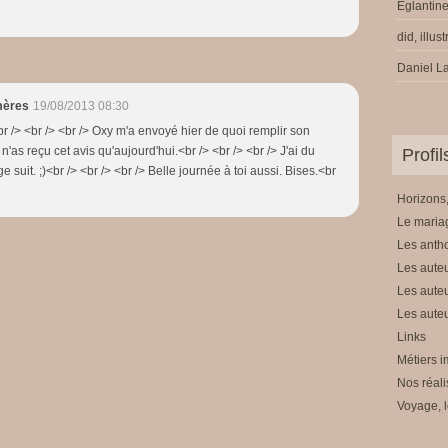
Eglantine
did, illus
Daniel La
mères
19/08/2013 08:30
.<br /> <br /> <br /> Oxy m'a envoyé hier de quoi remplir son
u n'as reçu cet avis qu'aujourd'hui.<br /> <br /> <br /> J'ai du
Profi
 suit. ;)<br /> <br /> <br /> Belle journée à toi aussi. Bises.<br
Horizons,
Le mariag
Les anth
Les auteu
Les auteu
Les auteu
Links
Métiers i
Nos réali
Voyage, l