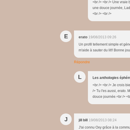
<br /> <br /> Une vraie b
une douce journée, Lady
<br /> <br />
E
erato
19/08/2013 09:26
Un profil tellement simple et gén
m'aide à sauter du lit!! Bonne jo
Répondre
L
Les anthologies éphé
<br /> <br /> Je crois b
/> Tu l'es aussi, erato. 
douce journée.<br /> <br
J
jill bill
19/08/2013 08:24
J'ai connu Oxy grâce à la commun