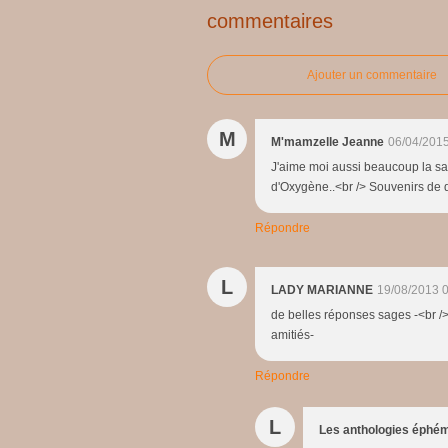
commentaires
Ajouter un commentaire
M
M'mamzelle Jeanne
06/04/2015
J'aime moi aussi beaucoup la sag
d'Oxygène..<br /> Souvenirs de 
Répondre
L
LADY MARIANNE
19/08/2013 
de belles réponses sages -<br /
amitiés-
Répondre
L
Les anthologies éphé