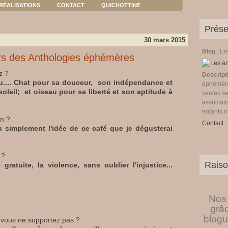
RÉALISATIONS
CONTACT
QUICHOTTINE
Prése
30 mars 2015
Blog
: L
rs des Anthologies éphémères
z ?
Descript
au.... Chat pour sa douceur, son indépendance et
éphémères
oleil; et oiseau pour sa liberté et son aptitude à
ventes se
associati
enfants 
in ?
Contact
 simplement l'idée de ce café que je dégusterai
 ?
Raiso
ratuite, la violence, sans oublier l'injustice...
Nos 
grâ
blogu
e vous ne supportez pas ?