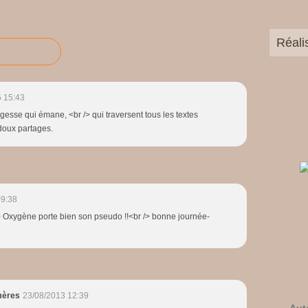
Réali
 15:43
esse qui émane, <br /> qui traversent tous les textes
doux partages.
09:38
> Oxygène porte bien son pseudo !!<br /> bonne journée-
mères
23/08/2013 12:39