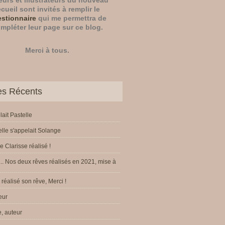
eurs
et
illustrateurs
du nouveau
ecueil sont invités à remplir le
stionnaire
qui me permettra de
mpléter leur page sur ce blog.
Merci à tous.
les Récents
lait Pastelle
elle s'appelait Solange
e Clarisse réalisé !
.. Nos deux rêves réalisés en 2021, mise à
réalisé son rêve, Merci !
eur
, auteur