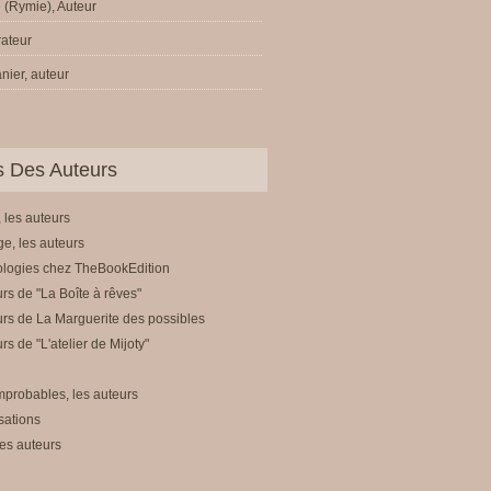
 (Rymie), Auteur
trateur
nier, auteur
ls Des Auteurs
 les auteurs
e, les auteurs
ologies chez TheBookEdition
rs de "La Boîte à rêves"
rs de La Marguerite des possibles
rs de "L'atelier de Mijoty"
mprobables, les auteurs
sations
es auteurs