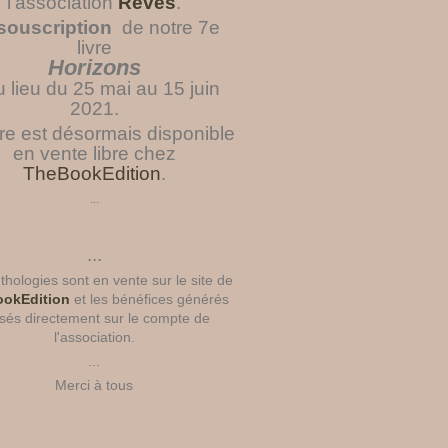
l'association
Rêves
.
souscription
de notre 7e
livre
Horizons
u lieu du 25 mai au 15 juin
2021.
vre est désormais disponible
en vente libre chez
TheBookEdition
.
...
...
hologies sont en vente sur le site de
okEdition
et les bénéfices générés
sés directement sur le compte de
l'association.
...
Merci à tous