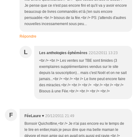
Je pense que ce n'est pas encore fini et qu'il va y avoir encore
beaucoup de livres commandés et là j'en suis encore
persuadée.<br /> bisous de la fée.<br /> PS: j'attends d'autres
nouvelles incessamement sous peu...
Répondre
L
Les anthologies éphémères
22/12/2011 13:23
<br /> <br /> Les ventes sur TBE sont timides (3
exemplaires supplémentaires vendus sur le site
depuis la souscription)... mais c'est Noël et on ne sait
jamais...<br /> <br /> <br /> Le livre peut encore faire
des miracles.<br /> <br /> <br /> <br /> <br /> <br />
Bisous à une Fée.<br /> <br /> <br /> <br />
F
FéeLaure ♥
20/12/2011 21:49
Bonsoir Quichottine,<br /> Je n'ai pas encore eu le temps de
le lire en entier,mais je peux dire que ma belle maman le
dévore et mon amie qui en avait pris aussi est ravie.<br />