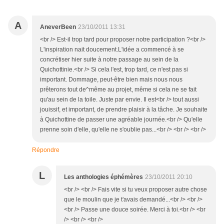
A
AneverBeen
23/10/2011 13:31
<br /> Est-il trop tard pour proposer notre participation ?<br />
L'inspiration nait doucement.L'idée a commencé à se
concrétiser hier suite à notre passage au sein de la
Quichottinie.<br /> Si cela l'est, trop tard, ce n'est pas si
important. Dommage, peut-être bien mais nous nous
prêterons tout de^même au projet, même si cela ne se fait
qu'au sein de la toile. Juste par envie. Il est<br /> tout aussi
jouissif, et important, de prendre plaisir à la tâche. Je souhaite
à Quichottine de passer une agréable journée.<br /> Qu'elle
prenne soin d'elle, qu'elle ne s'oublie pas...<br /> <br /> <br />
Répondre
L
Les anthologies éphémères
23/10/2011 20:10
<br /> <br /> Fais vite si tu veux proposer autre chose
que le moulin que je t'avais demandé...<br /> <br />
<br /> Passe une douce soirée. Merci à toi.<br /> <br
/> <br /> <br />