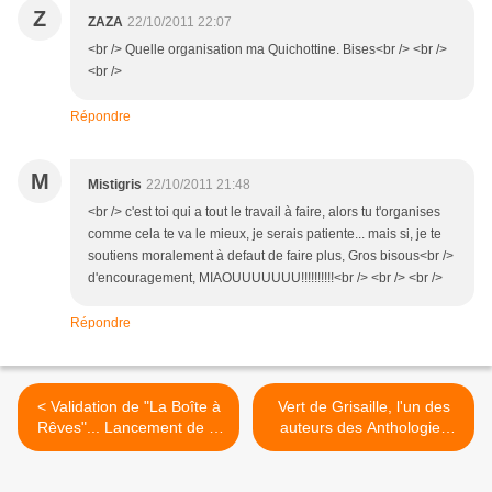
Z
ZAZA
22/10/2011 22:07
<br /> Quelle organisation ma Quichottine. Bises<br /> <br />
<br />
Répondre
M
Mistigris
22/10/2011 21:48
<br /> c'est toi qui a tout le travail à faire, alors tu t'organises
comme cela te va le mieux, je serais patiente... mais si, je te
soutiens moralement à defaut de faire plus, Gros bisous<br />
d'encouragement, MIAOUUUUUUU!!!!!!!!!!<br /> <br /> <br />
Répondre
< Validation de "La Boîte à
Vert de Grisaille, l'un des
Rêves"... Lancement de la
auteurs des Anthologies
souscription
éphémères >