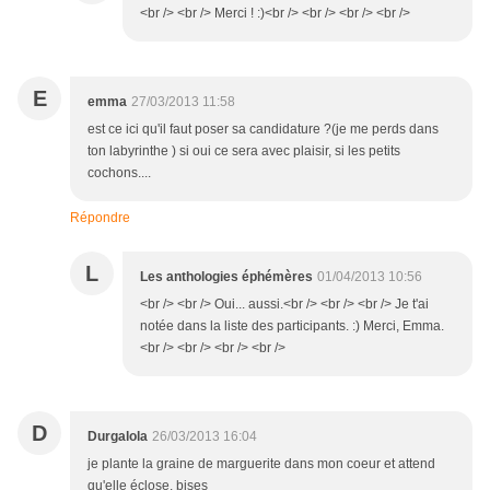
<br /> <br /> Merci ! :)<br /> <br /> <br /> <br />
E
emma
27/03/2013 11:58
est ce ici qu'il faut poser sa candidature ?(je me perds dans
ton labyrinthe ) si oui ce sera avec plaisir, si les petits
cochons....
Répondre
L
Les anthologies éphémères
01/04/2013 10:56
<br /> <br /> Oui... aussi.<br /> <br /> <br /> Je t'ai
notée dans la liste des participants. :) Merci, Emma.
<br /> <br /> <br /> <br />
D
Durgalola
26/03/2013 16:04
je plante la graine de marguerite dans mon coeur et attend
qu'elle éclose. bises