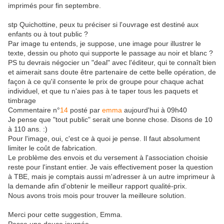
imprimés pour fin septembre.
stp Quichottine, peux tu préciser si l'ouvrage est destiné aux
enfants ou à tout public ?
Par image tu entends, je suppose, une image pour illustrer le
texte, dessin ou photo qui supporte le passage au noir et blanc ?
PS tu devrais négocier un "deal" avec l'éditeur, qui te connaît bien
et aimerait sans doute être partenaire de cette belle opération, de
façon à ce qu'il consente le prix de groupe pour chaque achat
individuel, et que tu n'aies pas à te taper tous les paquets et
timbrage
Commentaire n°
14
posté par
emma
aujourd'hui à 09h40
Je pense que "tout public" serait une bonne chose. Disons de 10
à 110 ans. :)
Pour l'image, oui, c'est ce à quoi je pense. Il faut absolument
limiter le coût de fabrication.
Le problème des envois et du versement à l'association choisie
reste pour l'instant entier. Je vais effectivement poser la question
à TBE, mais je comptais aussi m'adresser à un autre imprimeur à
la demande afin d'obtenir le meilleur rapport qualité-prix.
Nous avons trois mois pour trouver la meilleure solution.
Merci pour cette suggestion, Emma.