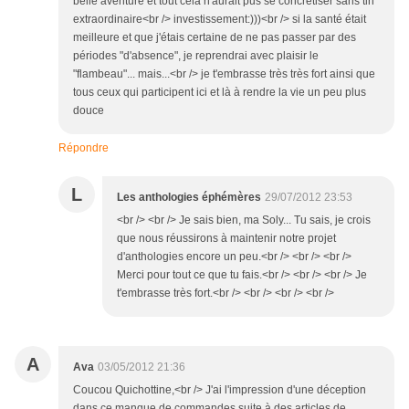
belle aventure et tout cela n'aurait pus se concrétiser sans tin
extraordinaire<br /> investissement:)))<br /> si la santé était
meilleure et que j'étais certaine de ne pas passer par des
périodes "d'absence", je reprendrai avec plaisir le
"flambeau"... mais...<br /> je t'embrasse très très fort ainsi que
tous ceux qui participent ici et là à rendre la vie un peu plus
douce
Répondre
L
Les anthologies éphémères
29/07/2012 23:53
<br /> <br /> Je sais bien, ma Soly... Tu sais, je crois
que nous réussirons à maintenir notre projet
d'anthologies encore un peu.<br /> <br /> <br />
Merci pour tout ce que tu fais.<br /> <br /> <br /> Je
t'embrasse très fort.<br /> <br /> <br /> <br />
A
Ava
03/05/2012 21:36
Coucou Quichottine,<br /> J'ai l'impression d'une déception
dans ce manque de commandes suite à des articles de