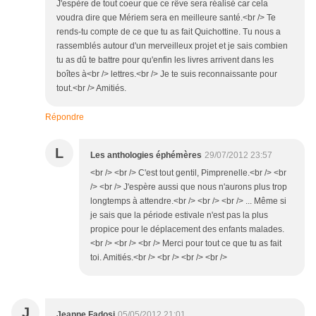
J'espère de tout coeur que ce rêve sera réalisé car cela
voudra dire que Mériem sera en meilleure santé.<br /> Te
rends-tu compte de ce que tu as fait Quichottine. Tu nous a
rassemblés autour d'un merveilleux projet et je sais combien
tu as dû te battre pour qu'enfin les livres arrivent dans les
boîtes à<br /> lettres.<br /> Je te suis reconnaissante pour
tout.<br /> Amitiés.
Répondre
L
Les anthologies éphémères
29/07/2012 23:57
<br /> <br /> C'est tout gentil, Pimprenelle.<br /> <br
/> <br /> J'espère aussi que nous n'aurons plus trop
longtemps à attendre.<br /> <br /> <br /> ... Même si
je sais que la période estivale n'est pas la plus
propice pour le déplacement des enfants malades.
<br /> <br /> <br /> Merci pour tout ce que tu as fait
toi. Amitiés.<br /> <br /> <br /> <br />
J
Jeanne Fadosi
05/05/2012 21:01