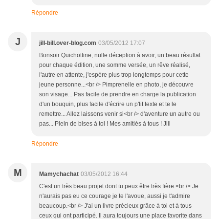
Répondre
J
jill-bill.over-blog.com
03/05/2012 17:07
Bonsoir Quichottine, nulle déception à avoir, un beau résultat
pour chaque édition, une somme versée, un rêve réalisé,
l'autre en attente, j'espère plus trop longtemps pour cette
jeune personne...<br /> Pimprenelle en photo, je découvre
son visage... Pas facile de prendre en charge la publication
d'un bouquin, plus facile d'écrire un p'tit texte et te le
remettre... Allez laissons venir si<br /> d'aventure un autre ou
pas... Plein de bises à toi ! Mes amitiés à tous ! Jill
Répondre
M
Mamychachat
03/05/2012 16:44
C'est un très beau projet dont tu peux être très fière.<br /> Je
n'aurais pas eu ce courage je te l'avoue, aussi je t'admire
beaucoup.<br /> J'ai un livre précieux grâce à toi et à tous
ceux qui ont participé. Il aura toujours une place favorite dans